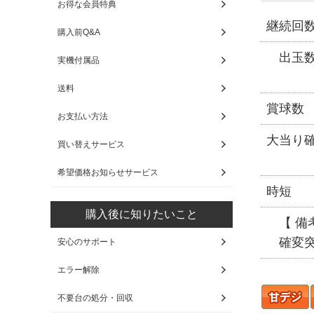
お得な会員特典
継続回
購入前Q&A
出玉
実機付属品
送料
賞球数
お支払い方法
大当り
買い替えサービス
希望価格お知らせサービス
時短
購入後に知りたいこと
【 備考
確変突入
安心のサポート
エラー解除
不要台の処分・回収