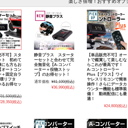
楽しさ倍増！おすすめオプ
売不可】スタ
静音プラス スタータ
【単品販売不可】オー
ット 初めて
ーセットと合わせて完
トで鑑賞して楽しむな
練にも方もお
全無音化【A-コンバ
らこれが最高です！
【オートコン
ーター＋役物ストッ
A-コントローラー
ー＋固定台ラ
プ】のお得セット！
Plus【プラス】ワイ
循環リフタ
ヤレスリモコンで簡単
通常価格:
¥41,100
(税込)
べるお得セッ
操作！さらにデータカ
¥36,990
(税込)
ウンター機能も標準装
備！ 動画配信にも最
¥31,500
(税込)
適！
¥28,350
(税込)
¥24,800
(税込)