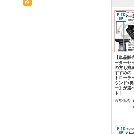
【単品販
ーターセ
の方も熟
すすめの
トローラ
ウンド+
ー】が選
ト！
通常価格: