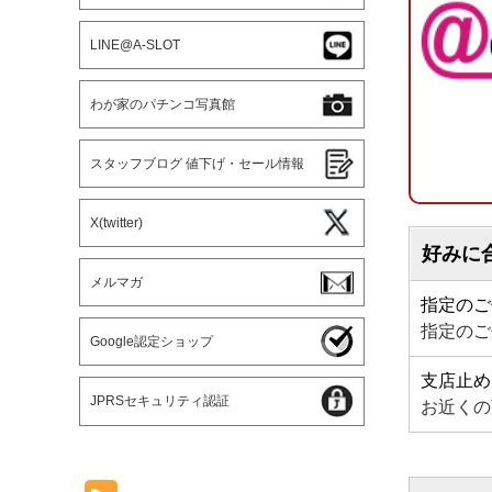
LINE@A-SLOT
わが家のパチンコ写真館
スタッフブログ 値下げ・セール情報
X(twitter)
好みに
メルマガ
指定のご
指定のご
Google認定ショップ
支店止め
JPRSセキュリティ認証
お近くの