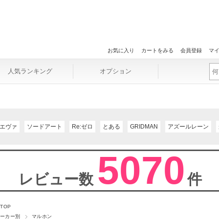
お気に入り
カートをみる
会員登録
マ
人気ランキング
オプション
エヴァ
ソードアート
Re:ゼロ
とある
GRIDMAN
アズールレーン
5070
レビュー数
件
 TOP
ーカー別
マルホン