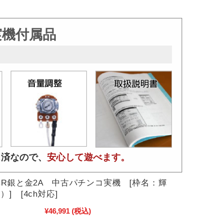
実機付属品
ス済なので、
安心して遊べます。
CR銀と金2A 中古パチンコ実機 [枠名：輝
] [4ch対応]
¥46,991
(税込)