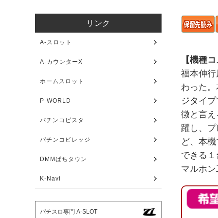
リンク
A-スロット
【機種コ
A-カウンターX
福本伸行
ホームスロット
わった。
ジタイプ
P-WORLD
徴と言え
パチンコビスタ
躍し、プ
パチンコビレッジ
ど、本機
できる１
DMMぱちタウン
マルホン
K-Navi
パチスロ専門 A-SLOT