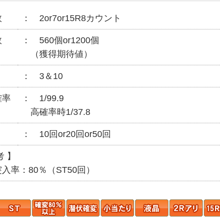
数
2or7or15R8カウント
数
560個or1200個
（獲得期待値）
3＆10
確率
1/99.9
高確率時1/37.8
10回or20回or50回
 】
率：80％（ST50回）