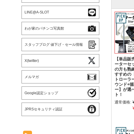
LINE@A-SLOT
わが家のパチンコ写真館
スタッフブログ 値下げ・セール情報
【単品販
X(twitter)
ーターセ
の方も熟
すすめの
メルマガ
トローラ
ウンド+
ー】が選
Google認定ショップ
ト！
通常価格:
JPRSセキュリティ認証