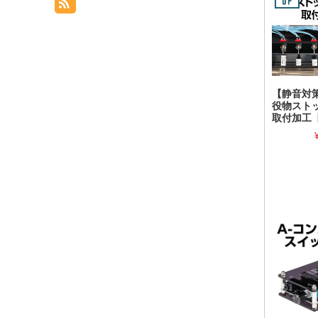
【静音対
役物スト
取付加工