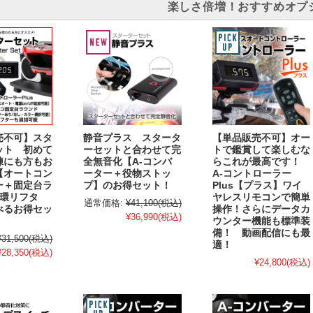
楽しさ倍増！おすすめオプ
売不可】スタ
静音プラス スタータ
【単品販売不可】オー
ット 初めて
ーセットと合わせて完
トで鑑賞して楽しむな
練にも方もお
全無音化【A-コンバ
らこれが最高です！
【オートコン
ーター＋役物ストッ
A-コントローラー
ー＋固定台ラ
プ】のお得セット！
Plus【プラス】ワイ
循環リフタ
ヤレスリモコンで簡単
通常価格:
¥41,100
(税込)
べるお得セッ
操作！さらにデータカ
¥36,990
(税込)
ウンター機能も標準装
備！ 動画配信にも最
¥31,500
(税込)
適！
¥28,350
(税込)
¥24,800
(税込)