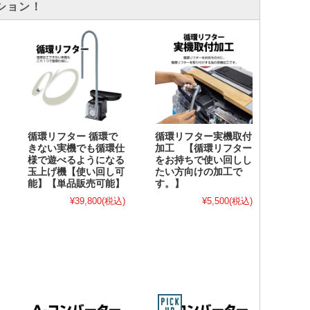
ション！
循環リフター 循環で
循環リフター実機取付
きない実機でも循環仕
加工 【循環リフター
様で遊べるようになる
をお持ちで使い回しし
玉上げ機【使い回し可
たい方向けの加工で
能】【単品販売可能】
す。】
¥39,800
(税込)
¥5,500
(税込)