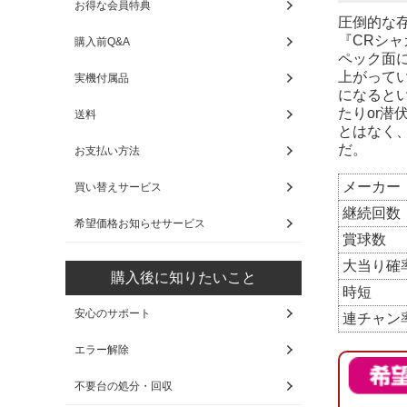
お得な会員特典
圧倒的な
『CRシ
購入前Q&A
ペック面
上がって
実機付属品
になると
たりor
送料
とはなく
だ。
お支払い方法
メーカー
買い替えサービス
継続回数
希望価格お知らせサービス
賞球数
大当り確
購入後に知りたいこと
時短
安心のサポート
連チャン
エラー解除
不要台の処分・回収