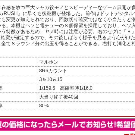
存在感を放つ巨大シャカ役モノとスピーディーなゲーム展開が
ャカRUSH』に早くも後継機が登場した。前作はドットデジタ
にも変更が加えられており、回数切り確変ではなく小当たりと
いる。本機はヘソと電チューの８個保留を採用しており、ヘソ入賞
いう特徴があるため、ヤメ時には注意が必要。右のセグに「Ｈ
潜伏確変が確定するので、その後しばらく様子を見るよう心がけ
、全て８ラウンド分の出玉を得ることができる。右打ち消化と
マルホン
8R6カウント
3＆10＆15
率
1/159.6 高確率時1/16.0
大当り終了後40回
率
80%