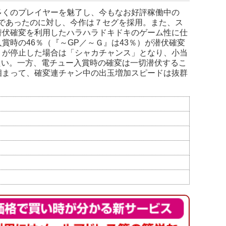
多くのプレイヤーを魅了し、今もなお好評稼働中の
ルであったのに対し、今作は７セグを採用。また、ス
潜伏確変を利用したハラハラドキドキのゲーム性に仕
時の46％（『～GP／～Ｇ』は43％）が潜伏確変
」が停止した場合は「シャカチャンス」となり、小当
たい。一方、電チュー入賞時の確変は一切潜伏するこ
相まって、確変連チャン中の出玉増加スピードは抜群