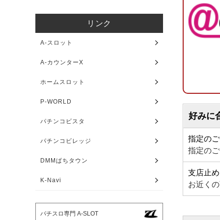
リンク
A-スロット
A-カウンターX
ホームスロット
P-WORLD
好みに
パチンコビスタ
指定のご
パチンコビレッジ
指定のご
DMMぱちタウン
支店止め
K-Navi
お近くの
パチスロ専門 A-SLOT