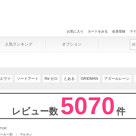
お気に入り
カートをみる
会員登録
マ
人気ランキング
オプション
エヴァ
ソードアート
Re:ゼロ
とある
GRIDMAN
アズールレーン
5070
レビュー数
件
 TOP
ーカー別
マルホン