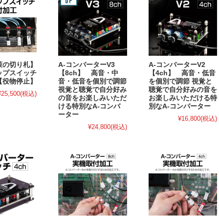
策の切り札】
A-コンバーターV3
A-コンバーターV2
ップスイッチ
【8ch】 高音・中
【4ch】 高音・低音
【役物停止】
音・低音を個別で調節
を個別で調節 視覚と
視覚と聴覚で自分好み
聴覚で自分好みの音を
¥25,500
(税込)
の音をお楽しみいただ
お楽しみいただける特
ける特別なA-コンバ
別なA-コンバーター
ーター
¥16,800
(税込)
¥24,800
(税込)