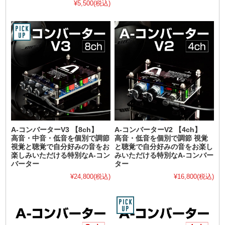
¥5,500
(税込)
A-コンバーターV3 【8ch】
A-コンバーターV2 【4ch】
高音・中音・低音を個別で調節
高音・低音を個別で調節 視覚
視覚と聴覚で自分好みの音をお
と聴覚で自分好みの音をお楽し
楽しみいただける特別なA-コン
みいただける特別なA-コンバー
バーター
ター
¥24,800
(税込)
¥16,800
(税込)