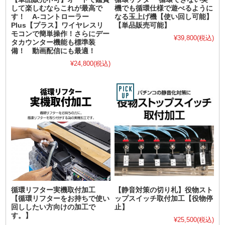
して楽しむならこれが最高で
機でも循環仕様で遊べるように
す！ A-コントローラー
なる玉上げ機【使い回し可能】
Plus【プラス】ワイヤレスリ
【単品販売可能】
モコンで簡単操作！さらにデー
¥39,800
(税込)
タカウンター機能も標準装
備！ 動画配信にも最適！
¥24,800
(税込)
循環リフター実機取付加工
【静音対策の切り札】役物スト
【循環リフターをお持ちで使い
ップスイッチ取付加工【役物停
回ししたい方向けの加工で
止】
す。】
¥25,500
(税込)