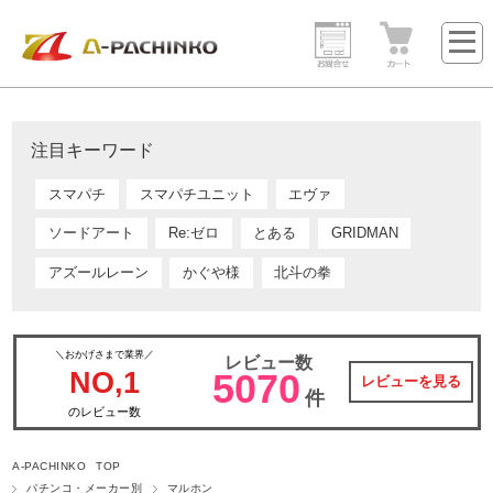
注目キーワード
スマパチ
スマパチユニット
エヴァ
ソードアート
Re:ゼロ
とある
GRIDMAN
アズールレーン
かぐや様
北斗の拳
＼おかげさまで業界／
レビュー数
NO,1
5070
レビューを見る
件
のレビュー数
A-PACHINKO TOP
パチンコ・メーカー別
マルホン