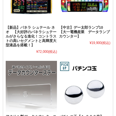
【新品】パネラ シュテール ネ
【中古】デー太郎ランプ10
オ 【大好評のパネラシュテー
【大一電機産業 データランプ
ルがさらなる進化！コントラス
カウンター】
トの高いセグメントと高輝度大
¥19,900
(税込)
型液晶を搭載！】
¥72,000
(税込)