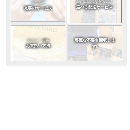
あなたはどっち?
分割?丸ごと?
ならではの
選べる
配送サービス
充実のサービス
邪魔な不要台
回収しま
クレジット・RPay
お支払い方法
す!