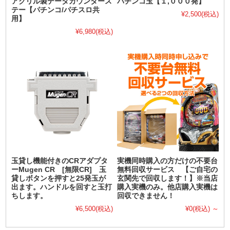
アクリル製データカウンタース
パチンコ玉【１,０００発】
テー【パチンコ/パチスロ共
¥2,500
(税込)
用】
¥6,980
(税込)
玉貸し機能付きのCRアダプタ
実機同時購入の方だけの不要台
ーMugen CR [無限CR] 玉
無料回収サービス 【ご自宅の
貸しボタンを押すと25発玉が
玄関先で回収します！】※当店
出ます。ハンドルを回すと玉打
購入実機のみ。他店購入実機は
ちします。
回収できません！
¥6,500
(税込)
¥0
(税込)
～