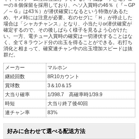
ーの８個保留を採用しており、ヘソ入賞時の46％（『～GP
／～Ｇ』は43％）が潜伏確変になるという特徴があるた
め、ヤメ時には注意が必要。右のセグに「Ｈ」が停止した
場合は「シャカチャンス」となり、小当たりor潜伏確変が
確定するので、その後しばらく様子を見るよう心がけた
い。一方、電チュー入賞時の確変は一切潜伏することはな
く、全て８ラウンド分の出玉を得ることができる。右打ち
消化と相まって、確変連チャン中の出玉増加スピードは抜
群だ。
メーカー
マルホン
継続回数
8R10カウント
賞球数
3＆10＆15
大当り確率
1/398.7 高確率時1/39.9
時短
大当り終了後40回
連チャン率
83%
好みに合わせて選べる配送方法