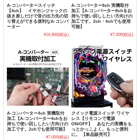
A-コンバータースイッチ
A-コンバーター8ch 実機取付
【4ch】 イヤホンジャックの
加工【A-コンバーター8chをお
抜き差しだけで音の出力先の切
持ちで使い回ししたい方向けの
り替えができる便利なA-コンバ
加工です。2ch・4chでも使用
ーター
可能】
¥16,800
(税込)
¥7,000
(税込)
A-コンバーター4ch 実機取付
クイック電源スイッチ ワイヤ
加工【A-コンバーター4chをお
レス【リモコンで電源
持ちで使い回ししたい方向けの
ON/OFF】 あなたの実機をも
加工です。2chでも使用可能】
っとかっこよく。もっと便利
に。 【単品販売可】
¥7,000
(税込)