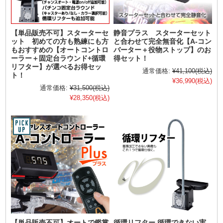
【単品販売不可】スターターセ
静音プラス スターターセット
ット 初めての方も熟練にも方
と合わせて完全無音化【A-コン
もおすすめの【オートコントロ
バーター＋役物ストップ】のお
ーラー＋固定台ラウンド+循環
得セット！
リフター】が選べるお得セッ
通常価格:
¥41,100
(税込)
ト！
¥36,990
(税込)
通常価格:
¥31,500
(税込)
¥28,350
(税込)
【単品販売不可】オートで鑑賞
循環リフター 循環できない実