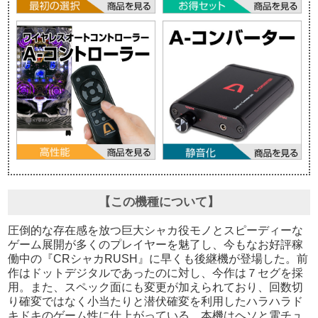
【この機種について】
圧倒的な存在感を放つ巨大シャカ役モノとスピーディーな
ゲーム展開が多くのプレイヤーを魅了し、今もなお好評稼
働中の『CRシャカRUSH』に早くも後継機が登場した。前
作はドットデジタルであったのに対し、今作は７セグを採
用。また、スペック面にも変更が加えられており、回数切
り確変ではなく小当たりと潜伏確変を利用したハラハラド
キドキのゲーム性に仕上がっている。本機はヘソと電チュ