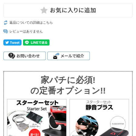
返品についての詳細はこちら
レビューはありません
家パチに必須!
の定番オプション!!