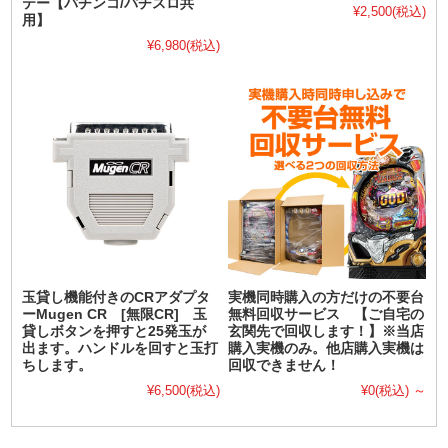
テー【パチンコ/パチスロ共
¥2,500
(税込)
用】
¥6,980
(税込)
玉貸し機能付きのCRアダプタ
実機同時購入の方だけの不要台
ーMugen CR [無限CR] 玉
無料回収サービス 【ご自宅の
貸しボタンを押すと25発玉が
玄関先で回収します！】※当店
出ます。ハンドルを回すと玉打
購入実機のみ。他店購入実機は
ちします。
回収できません！
¥6,500
(税込)
¥0
(税込)
～