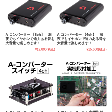
A-コンバーター 【8ch】 深
A-コンバーター 【4ch】 深
夜でもイヤホンで迫力ある音を
夜でもイヤホンで迫力ある音を
大音量で楽しめます！
大音量で楽しめます！
¥19,800
(税込)
¥15,600
(税込)