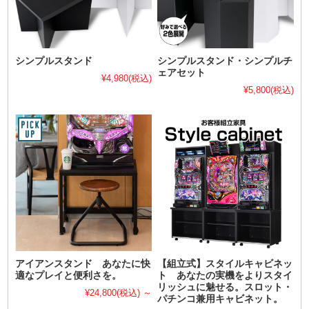
シンプルスタンド
シンプルスタンド・シンプルチ
ェアセット
¥4,980
(税込)
¥5,800
(税込)
アイアンスタンド あなたに快
【組立式】スタイルキャビネッ
適なプレイと便利さを。
ト あなたの実機をよりスタイ
リッシュに魅せる。スロット・
¥24,800
(税込)
～
パチンコ兼用キャビネット。