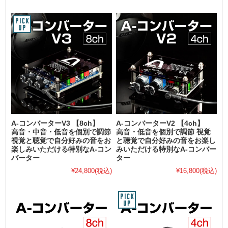
A-コンバーターV3 【8ch】
A-コンバーターV2 【4ch】
高音・中音・低音を個別で調節
高音・低音を個別で調節 視覚
視覚と聴覚で自分好みの音をお
と聴覚で自分好みの音をお楽し
楽しみいただける特別なA-コン
みいただける特別なA-コンバー
バーター
ター
¥24,800
(税込)
¥16,800
(税込)