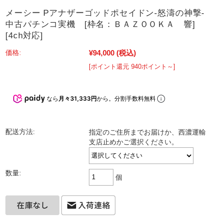
メーシー Pアナザーゴッドポセイドン-怒濤の神撃-
中古パチンコ実機 [枠名：ＢＡＺＯＯＫＡ 響]
[4ch対応]
¥94,000
(税込)
価格:
[ポイント還元 940ポイント～]
なら
月々31,333円
から。分割手数料無料
配送方法:
指定のご住所までお届けか、西濃運輸
支店止めかご選択ください。
数量:
個