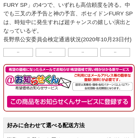
FURY SP」の4つで、いずれも高信頼度を誇る。中
でも三叉の矛予告と神の予言、ポセイドンFURY SP
は、時短中に発生すれば超チャンスの嬉しい演出と
なっているぞ。
長野県公安委員会検定通過状況(2020年10月23日付)
--
--
--
--
好みに合わせて選べる配送方法