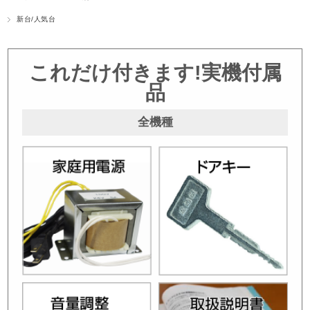
新台/人気台
これだけ付きます!実機付属
品
全機種