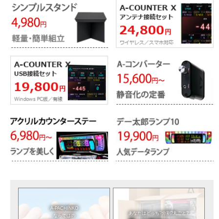
A-PACHINKO
あなたはどっち?
分割?丸ごと?
ならではの