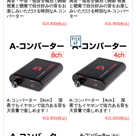
高音・中音・低音を個別で調節
高音・低音を個別で調節 視覚
視覚と聴覚で自分好みの音をお
と聴覚で自分好みの音をお楽し
楽しみいただける特別なA-コン
みいただける特別なA-コンバー
バーター
ター
¥24,800
(税込)
¥16,800
(税込)
A-コンバーター 【8ch】 深
A-コンバーター 【4ch】 深
夜でもイヤホンで迫力ある音を
夜でもイヤホンで迫力ある音を
大音量で楽しめます！
大音量で楽しめます！
¥19,800
(税込)
¥15,600
(税込)