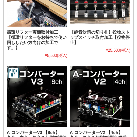
循環リフター実機取付加工
【静音対策の切り札】役物スト
【循環リフターをお持ちで使い
ップスイッチ取付加工【役物停
回ししたい方向けの加工で
止】
す。】
¥25,500
(税込)
¥5,500
(税込)
A-コンバーターV3 【8ch】
A-コンバーターV2 【4ch】