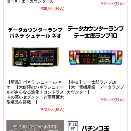
ターX・エーカウンターX
¥12,800
(税込)
¥39,800
(税込)
【新品】パネラ シュテール ネ
【中古】デー太郎ランプ10
オ 【大好評のパネラシュテー
【大一電機産業 データランプ
ルがさらなる進化！コントラス
カウンター】
トの高いセグメントと高輝度大
¥19,900
(税込)
型液晶を搭載！】
¥72,000
(税込)