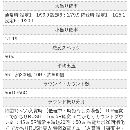
大当り確率
通常時 設定1：1/99.9 設定6：1/79.9 確変時 設定1：1/25.1
設定6：1/20.1
小当り確率
1/1.19
確変スペック
50％
平均出玉
5R：約300個 10R：約600個
ラウンド・カウント数
5or10R/6C
ラウンド振り分け
特図1(ヘソ)入賞時 【低確中・時短なしの場合】 10R確変
＋でかちりRUSH ：5％ 5R確変 ＋でかちりカウントダウ
ン※ ：45％ 5R通常＋時短20回 ：50％ ※電サポ20回消化
で でかちりRUSH突入 特図2(電チュー)入賞時 【確変中・