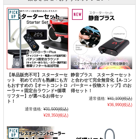
【単品販売不可】スターターセ
静音プラス スターターセット
ット 初めての方も熟練にも方
と合わせて完全無音化【A-コン
もおすすめの【オートコントロ
バーター＋役物ストップ】のお
ーラー＋固定台ラウンド+循環
得セット！
リフター】が選べるお得セッ
通常価格:
¥41,100
(税込)
ト！
¥36,990
(税込)
通常価格:
¥31,500
(税込)
¥28,350
(税込)