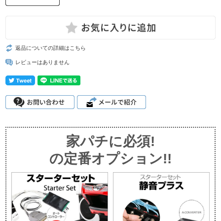
返品についての詳細はこちら
レビューはありません
家パチに必須!
の定番オプション!!