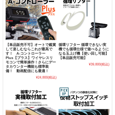
【単品販売不可】オートで鑑賞
循環リフター 循環できない実
して楽しむならこれが最高で
機でも循環仕様で遊べるように
す！ A-コントローラー
なる玉上げ機【使い回し可能】
Plus【プラス】ワイヤレスリ
【単品販売可能】
モコンで簡単操作！さらにデー
¥39,800
(税込)
タカウンター機能も標準装
備！ 動画配信にも最適！
¥24,800
(税込)