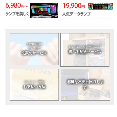
A-PACHINKO
あなたはどっち?
分割?丸ごと?
ならではの
選べる
配送サービス
充実のサービス
邪魔な不要台
回収しま
クレジット・RPay
お支払い方法
す!