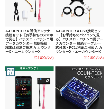
A-COUNTER X 通信アンテナ
A-COUNTER X USB接続セッ
接続セット【お手持ちのスマホ
ト【お手持ちのパソコンで見
で見る】パチスロ・パチンコ用
る】パチスロ・パチンコ用デー
データカウンター 無線接続・
タカウンター 接続ケーブル一
端末は別途ご用意 A-カウンタ
式付属・PCは別途ご用意 A-カ
ーX・エーカウンターX
ウンターX・エーカウンターX
¥24,800
(税込)
¥19,800
(税込)