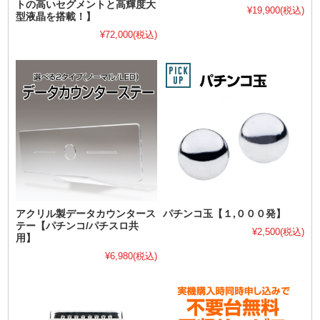
トの高いセグメントと高輝度大
¥19,900
(税込)
型液晶を搭載！】
¥72,000
(税込)
アクリル製データカウンタース
パチンコ玉【１,０００発】
テー【パチンコ/パチスロ共
¥2,500
(税込)
用】
¥6,980
(税込)