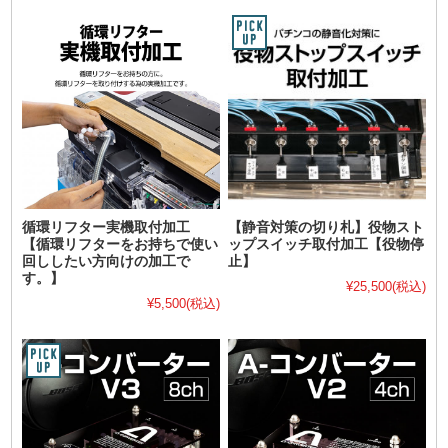
循環リフター実機取付加工
【静音対策の切り札】役物スト
【循環リフターをお持ちで使い
ップスイッチ取付加工【役物停
回ししたい方向けの加工で
止】
す。】
¥25,500
(税込)
¥5,500
(税込)