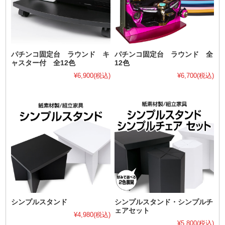
パチンコ固定台 ラウンド キ
パチンコ固定台 ラウンド 全
ャスター付 全12色
12色
¥6,900
(税込)
¥6,700
(税込)
シンプルスタンド
シンプルスタンド・シンプルチ
ェアセット
¥4,980
(税込)
¥5,800
(税込)