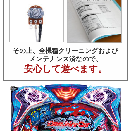
その上、全機種クリーニングおよび
メンテナンス済なので、
安心して遊べます。