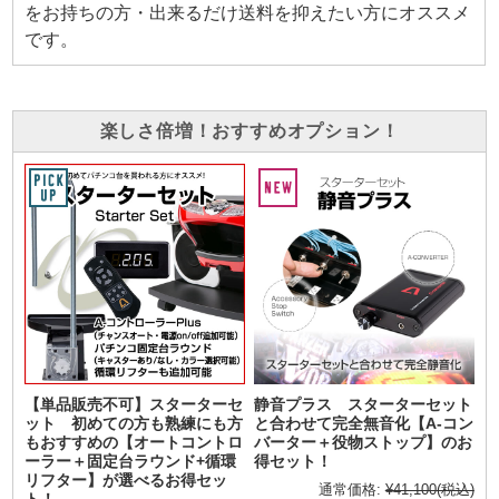
をお持ちの方・出来るだけ送料を抑えたい方にオススメ
です。
楽しさ倍増！おすすめオプション！
【単品販売不可】スターターセ
静音プラス スターターセット
ット 初めての方も熟練にも方
と合わせて完全無音化【A-コン
もおすすめの【オートコントロ
バーター＋役物ストップ】のお
ーラー＋固定台ラウンド+循環
得セット！
リフター】が選べるお得セッ
通常価格:
¥41,100
(税込)