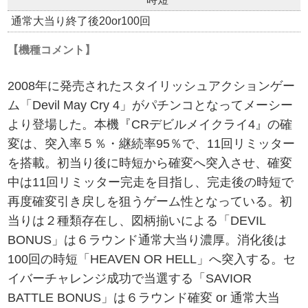
通常大当り終了後20or100回
【機種コメント】
2008年に発売されたスタイリッシュアクションゲー
ム「Devil May Cry 4」がパチンコとなってメーシー
より登場した。本機『CRデビルメイクライ4』の確
変は、突入率５％・継続率95％で、11回リミッター
を搭載。初当り後に時短から確変へ突入させ、確変
中は11回リミッター完走を目指し、完走後の時短で
再度確変引き戻しを狙うゲーム性となっている。初
当りは２種類存在し、図柄揃いによる「DEVIL
BONUS」は６ラウンド通常大当り濃厚。消化後は
100回の時短「HEAVEN OR HELL」へ突入する。セ
イバーチャレンジ成功で当選する「SAVIOR
BATTLE BONUS」は６ラウンド確変 or 通常大当