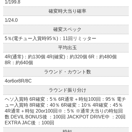
1/199.8
確変時大当り確率
1/24.0
確変スペック
5％(電チュー入賞時95％)：11回リミッター
平均出玉
4R(通常)：約130個 4R(確変)：約320個 6R：約480個
8R：約640個
ラウンド・カウント数
4or6or8R/8C
ラウンド振り分け
ヘソ入賞時 6R確変：5％ 6R通常＋時短100回：95％ 電チ
ュー入賞時 8R確変：40％ 6R確変：10％ 4R確変：45％
4R通常＋時短 20or100回※：5％ ※通常大当りの時短回
数 DEVIL BONUS後 ：100回 JACKPOT DRIVE中 ：20回
EXTRA JAC後 ：100回
時短