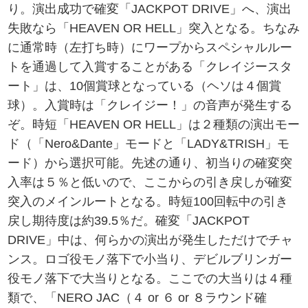
り。演出成功で確変「JACKPOT DRIVE」へ、演出
失敗なら「HEAVEN OR HELL」突入となる。ちなみ
に通常時（左打ち時）にワープからスペシャルルー
トを通過して入賞することがある「クレイジースタ
ート」は、10個賞球となっている（ヘソは４個賞
球）。入賞時は「クレイジー！」の音声が発生する
ぞ。時短「HEAVEN OR HELL」は２種類の演出モー
ド（「Nero&Dante」モードと「LADY&TRISH」モ
ード）から選択可能。先述の通り、初当りの確変突
入率は５％と低いので、ここからの引き戻しが確変
突入のメインルートとなる。時短100回転中の引き
戻し期待度は約39.5％だ。確変「JACKPOT
DRIVE」中は、何らかの演出が発生しただけでチャ
ンス。ロゴ役モノ落下で小当り、デビルブリンガー
役モノ落下で大当りとなる。ここでの大当りは４種
類で、「NERO JAC（４ or ６ or ８ラウンド確