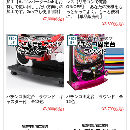
加工【A-コンバーター4chをお
レス【リモコンで電源
持ちで使い回ししたい方向けの
ON/OFF】 あなたの実機をも
加工です。2chでも使用可能】
っとかっこよく。もっと便利
に。 【単品販売可】
¥7,000
(税込)
¥8,800
(税込)
パチンコ固定台 ラウンド キ
パチンコ固定台 ラウンド 全
ャスター付 全12色
12色
¥6,900
(税込)
¥6,700
(税込)