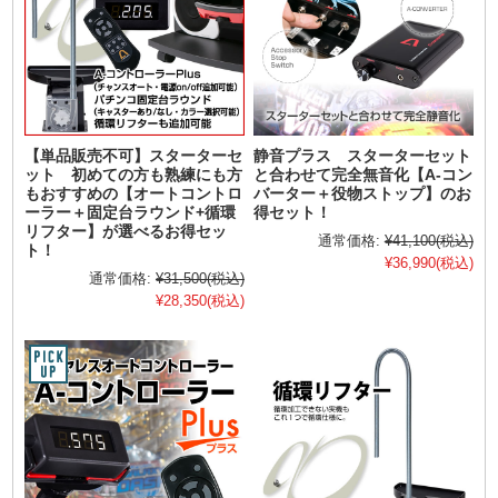
【単品販売不可】スターターセ
静音プラス スターターセット
ット 初めての方も熟練にも方
と合わせて完全無音化【A-コン
もおすすめの【オートコントロ
バーター＋役物ストップ】のお
ーラー＋固定台ラウンド+循環
得セット！
リフター】が選べるお得セッ
通常価格:
¥41,100
(税込)
ト！
¥36,990
(税込)
通常価格:
¥31,500
(税込)
¥28,350
(税込)