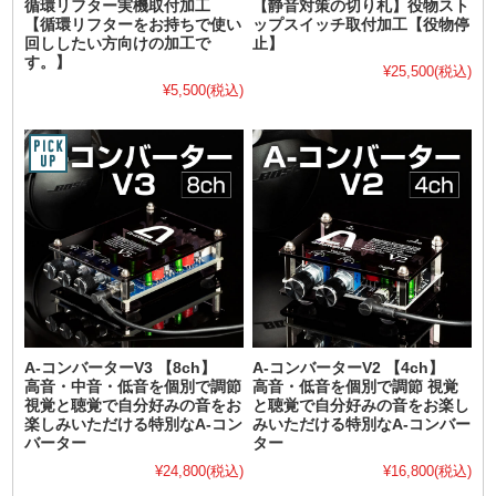
循環リフター実機取付加工
【静音対策の切り札】役物スト
【循環リフターをお持ちで使い
ップスイッチ取付加工【役物停
回ししたい方向けの加工で
止】
す。】
¥25,500
(税込)
¥5,500
(税込)
A-コンバーターV3 【8ch】
A-コンバーターV2 【4ch】
高音・中音・低音を個別で調節
高音・低音を個別で調節 視覚
視覚と聴覚で自分好みの音をお
と聴覚で自分好みの音をお楽し
楽しみいただける特別なA-コン
みいただける特別なA-コンバー
バーター
ター
¥24,800
(税込)
¥16,800
(税込)