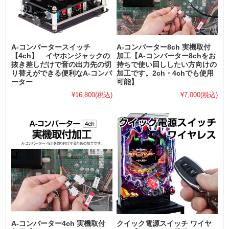
A-コンバータースイッチ
A-コンバーター8ch 実機取付
【4ch】 イヤホンジャックの
加工【A-コンバーター8chをお
抜き差しだけで音の出力先の切
持ちで使い回ししたい方向けの
り替えができる便利なA-コンバ
加工です。2ch・4chでも使用
ーター
可能】
¥16,800
(税込)
¥7,000
(税込)
A-コンバーター4ch 実機取付
クイック電源スイッチ ワイヤ