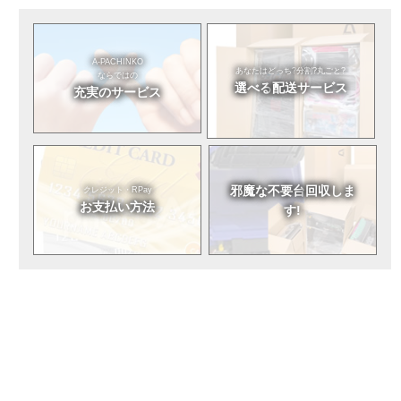
A-PACHINKO
あなたはどっち?
分割?丸ごと?
ならではの
選べる
配送サービス
充実のサービス
邪魔な不要台
回収しま
クレジット・RPay
お支払い方法
す!