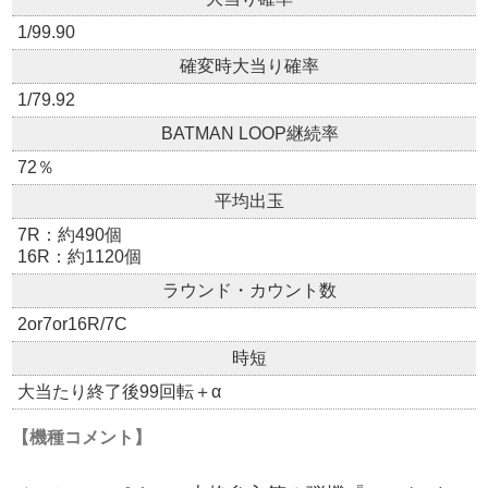
1/99.90
確変時大当り確率
1/79.92
BATMAN LOOP継続率
72％
平均出玉
7R：約490個
16R：約1120個
ラウンド・カウント数
2or7or16R/7C
時短
大当たり終了後99回転＋α
【機種コメント】