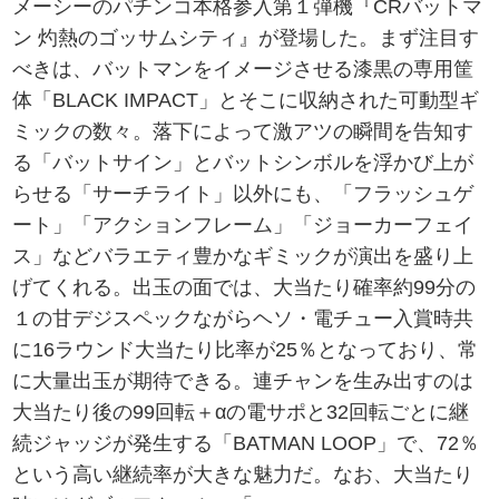
メーシーのパチンコ本格参入第１弾機『CRバットマ
ン 灼熱のゴッサムシティ』が登場した。まず注目す
べきは、バットマンをイメージさせる漆黒の専用筐
体「BLACK IMPACT」とそこに収納された可動型ギ
ミックの数々。落下によって激アツの瞬間を告知す
る「バットサイン」とバットシンボルを浮かび上が
らせる「サーチライト」以外にも、「フラッシュゲ
ート」「アクションフレーム」「ジョーカーフェイ
ス」などバラエティ豊かなギミックが演出を盛り上
げてくれる。出玉の面では、大当たり確率約99分の
１の甘デジスペックながらヘソ・電チュー入賞時共
に16ラウンド大当たり比率が25％となっており、常
に大量出玉が期待できる。連チャンを生み出すのは
大当たり後の99回転＋αの電サポと32回転ごとに継
続ジャッジが発生する「BATMAN LOOP」で、72％
という高い継続率が大きな魅力だ。なお、大当たり