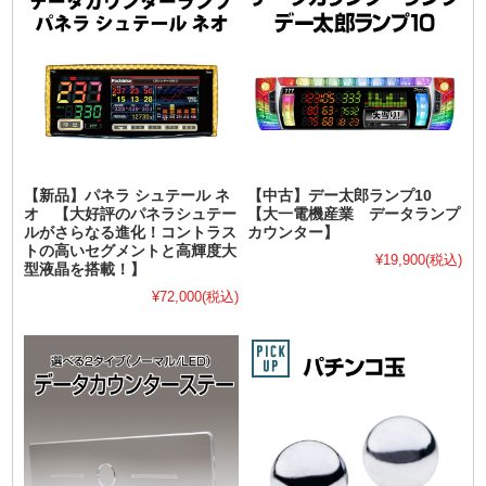
【新品】パネラ シュテール ネ
【中古】デー太郎ランプ10
オ 【大好評のパネラシュテー
【大一電機産業 データランプ
ルがさらなる進化！コントラス
カウンター】
トの高いセグメントと高輝度大
¥19,900
(税込)
型液晶を搭載！】
¥72,000
(税込)