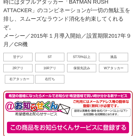
時にはダブルアタッカー「BATMAN RUSH
ATTACKER」のコンビネーションが一切の無駄玉を
排し、スムーズなラウンド消化を約束してくれる
ぞ。
メーシー／2015年１月導入開始／設置期限2017年９
月／CR機
甘デジ
ST
ST70%以上
液晶
2Rアリ
16Rアリ
保留先読み
Wアタッカー
右アタッカー
右打ち