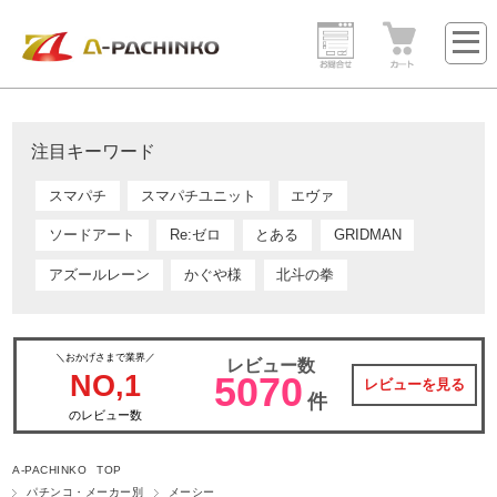
注目キーワード
スマパチ
スマパチユニット
エヴァ
ソードアート
Re:ゼロ
とある
GRIDMAN
アズールレーン
かぐや様
北斗の拳
＼おかげさまで業界／
レビュー数
NO,1
5070
レビューを見る
件
のレビュー数
A-PACHINKO TOP
パチンコ・メーカー別
メーシー