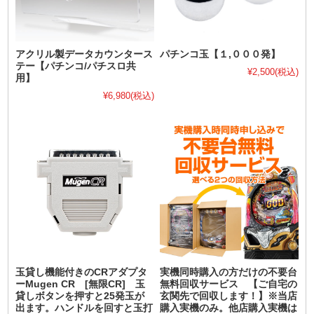
アクリル製データカウンタース
パチンコ玉【１,０００発】
テー【パチンコ/パチスロ共
¥2,500
(税込)
用】
¥6,980
(税込)
玉貸し機能付きのCRアダプタ
実機同時購入の方だけの不要台
ーMugen CR [無限CR] 玉
無料回収サービス 【ご自宅の
貸しボタンを押すと25発玉が
玄関先で回収します！】※当店
出ます。ハンドルを回すと玉打
購入実機のみ。他店購入実機は