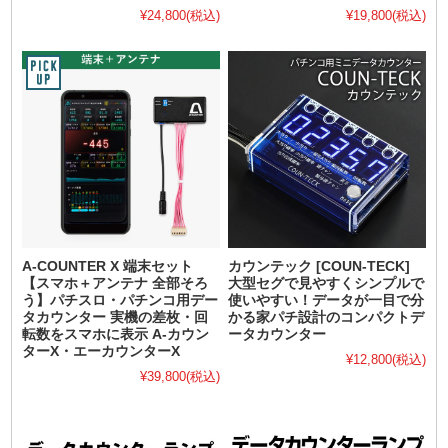
¥24,800
(税込)
¥19,800
(税込)
A-COUNTER X 端末セット
カウンテック [COUN-TECK]
【スマホ＋アンテナ 全部そろ
大型セグで見やすくシンプルで
う】パチスロ・パチンコ用デー
使いやすい！データが一目で分
タカウンター 実機の差枚・回
かる家パチ設計のコンパクトデ
転数をスマホに表示 A-カウン
ータカウンター
ターX・エーカウンターX
¥12,800
(税込)
¥39,800
(税込)