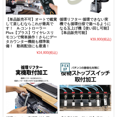
【単品販売不可】オートで鑑賞
循環リフター 循環できない実
して楽しむならこれが最高で
機でも循環仕様で遊べるように
す！ A-コントローラー
なる玉上げ機【使い回し可能】
Plus【プラス】ワイヤレスリ
【単品販売可能】
モコンで簡単操作！さらにデー
¥39,800
(税込)
タカウンター機能も標準装
備！ 動画配信にも最適！
¥24,800
(税込)