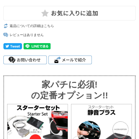
返品についての詳細はこちら
レビューはありません
家パチに必須!
の定番オプション!!