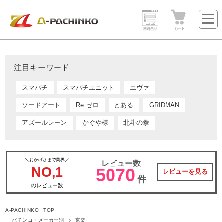
注目キーワード
スマパチ
スマパチユニット
エヴァ
ソードアート
Re:ゼロ
とある
GRIDMAN
アズールレーン
かぐや様
北斗の拳
＼おかげさまで業界／
レビュー数
NO,1
5070
レビューを見る
件
のレビュー数
A-PACHINKO TOP
パチンコ・メーカー別
京楽