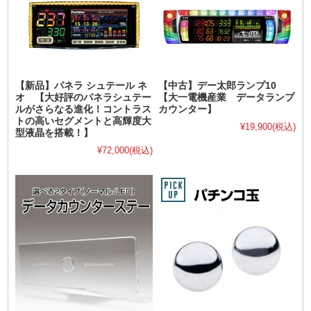
【新品】パネラ シュテール ネ
【中古】デー太郎ランプ10
オ 【大好評のパネラシュテー
【大一電機産業 データランプ
ルがさらなる進化！コントラス
カウンター】
トの高いセグメントと高輝度大
¥19,900
(税込)
型液晶を搭載！】
¥72,000
(税込)