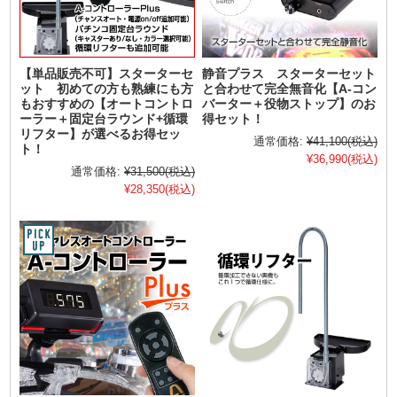
【単品販売不可】スターターセ
静音プラス スターターセット
ット 初めての方も熟練にも方
と合わせて完全無音化【A-コン
もおすすめの【オートコントロ
バーター＋役物ストップ】のお
ーラー＋固定台ラウンド+循環
得セット！
リフター】が選べるお得セッ
通常価格:
¥41,100
(税込)
ト！
¥36,990
(税込)
通常価格:
¥31,500
(税込)
¥28,350
(税込)