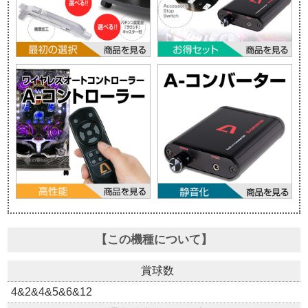
【この機種について】
賞球数
4&2&4&5&6&12