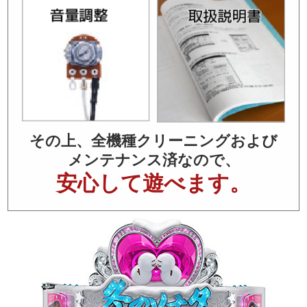
その上、全機種クリーニングおよび
メンテナンス済なので、
安心して遊べます。