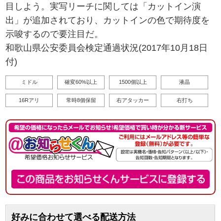
目しよう。実写リーチに関しては「カットイン演
出」が追加されており、カットインの色で期待度を
示唆するので要注目だ。
和歌山県公安委員会検定通過状況(2017年10月18日
付)
ミドル
確変60%以上
1500個以上
液晶
16Rアリ
常時8個保留
右アタッカー
右打ち
好みに合わせて選べる配送方法