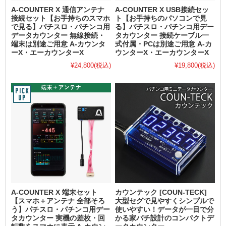
A-COUNTER X 通信アンテナ
A-COUNTER X USB接続セッ
接続セット【お手持ちのスマホ
ト【お手持ちのパソコンで見
で見る】パチスロ・パチンコ用
る】パチスロ・パチンコ用デー
データカウンター 無線接続・
タカウンター 接続ケーブル一
端末は別途ご用意 A-カウンタ
式付属・PCは別途ご用意 A-カ
ーX・エーカウンターX
ウンターX・エーカウンターX
¥24,800
(税込)
¥19,800
(税込)
A-COUNTER X 端末セット
カウンテック [COUN-TECK]
【スマホ＋アンテナ 全部そろ
大型セグで見やすくシンプルで
う】パチスロ・パチンコ用デー
使いやすい！データが一目で分
タカウンター 実機の差枚・回
かる家パチ設計のコンパクトデ