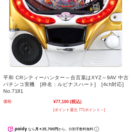
平和 CRシティーハンター～合言葉はXYZ～9AV 中古
パチンコ実機 [枠名：ルピナスハート] [4ch対応]
No.7181
¥77,100
(税込)
価格:
[ポイント還元 771ポイント～]
なら
月々25,700円
から。分割手数料無料