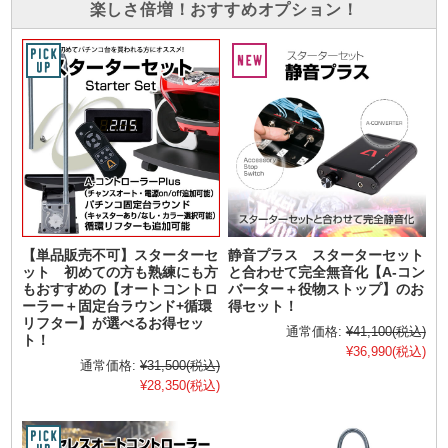
楽しさ倍増！おすすめオプション！
【単品販売不可】スターターセ
静音プラス スターターセット
ット 初めての方も熟練にも方
と合わせて完全無音化【A-コン
もおすすめの【オートコントロ
バーター＋役物ストップ】のお
ーラー＋固定台ラウンド+循環
得セット！
リフター】が選べるお得セッ
通常価格:
¥41,100
(税込)
ト！
¥36,990
(税込)
通常価格:
¥31,500
(税込)
¥28,350
(税込)