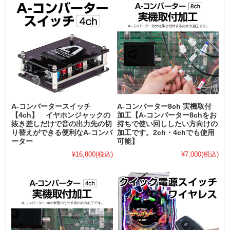
A-コンバータースイッチ
A-コンバーター8ch 実機取付
【4ch】 イヤホンジャックの
加工【A-コンバーター8chをお
抜き差しだけで音の出力先の切
持ちで使い回ししたい方向けの
り替えができる便利なA-コンバ
加工です。2ch・4chでも使用
ーター
可能】
¥16,800
(税込)
¥7,000
(税込)