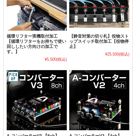
循環リフター実機取付加工
【静音対策の切り札】役物スト
【循環リフターをお持ちで使い
ップスイッチ取付加工【役物停
回ししたい方向けの加工で
止】
す。】
¥25,500
(税込)
¥5,500
(税込)
A-コンバーターV3 【8ch】
A-コンバーターV2 【4ch】