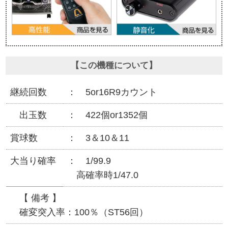
【この機種について】
継続回数
5or16R9カウント
出玉数
422個or1352個
賞球数
3＆10＆11
大当り確率
1/99.9
高確率時1/47.0
【 備考 】
確変突入率：100％（ST56回）