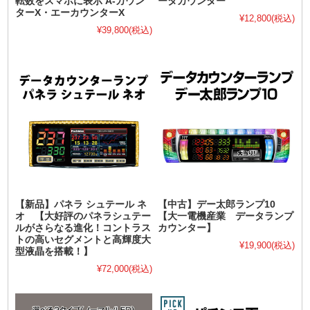
転数をスマホに表示 A-カウン
ータカウンター
ターX・エーカウンターX
¥12,800
(税込)
¥39,800
(税込)
【新品】パネラ シュテール ネ
【中古】デー太郎ランプ10
オ 【大好評のパネラシュテー
【大一電機産業 データランプ
ルがさらなる進化！コントラス
カウンター】
トの高いセグメントと高輝度大
¥19,900
(税込)
型液晶を搭載！】
¥72,000
(税込)