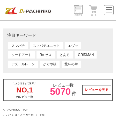
注目キーワード
スマパチ
スマパチユニット
エヴァ
ソードアート
Re:ゼロ
とある
GRIDMAN
アズールレーン
かぐや様
北斗の拳
＼おかげさまで業界／
レビュー数
NO,1
5070
レビューを見る
件
のレビュー数
A-PACHINKO TOP
パチンコ・メーカー別
平和