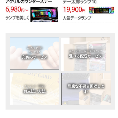
A-PACHINKO
あなたはどっち?
分割?丸ごと?
ならではの
選べる
配送サービス
充実のサービス
邪魔な不要台
回収しま
クレジット・RPay
お支払い方法
す!