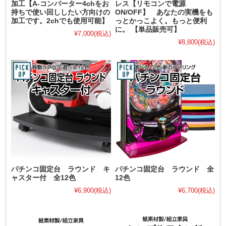
加工【A-コンバーター4chをお
レス【リモコンで電源
持ちで使い回ししたい方向けの
ON/OFF】 あなたの実機をも
加工です。2chでも使用可能】
っとかっこよく。もっと便利
に。 【単品販売可】
¥7,000
(税込)
¥8,800
(税込)
パチンコ固定台 ラウンド キ
パチンコ固定台 ラウンド 全
ャスター付 全12色
12色
¥6,900
(税込)
¥6,700
(税込)