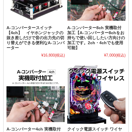
A-コンバータースイッチ
A-コンバーター8ch 実機取付
【4ch】 イヤホンジャックの
加工【A-コンバーター8chをお
抜き差しだけで音の出力先の切
持ちで使い回ししたい方向けの
り替えができる便利なA-コンバ
加工です。2ch・4chでも使用
ーター
可能】
¥16,800
(税込)
¥7,000
(税込)
A-コンバーター4ch 実機取付
クイック電源スイッチ ワイヤ