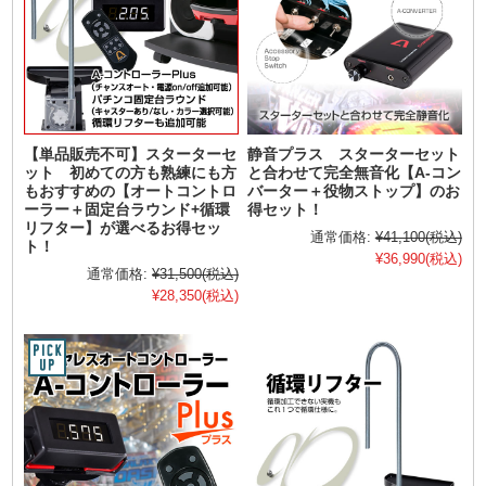
【単品販売不可】スターターセ
静音プラス スターターセット
ット 初めての方も熟練にも方
と合わせて完全無音化【A-コン
もおすすめの【オートコントロ
バーター＋役物ストップ】のお
ーラー＋固定台ラウンド+循環
得セット！
リフター】が選べるお得セッ
通常価格:
¥41,100
(税込)
ト！
¥36,990
(税込)
通常価格:
¥31,500
(税込)
¥28,350
(税込)