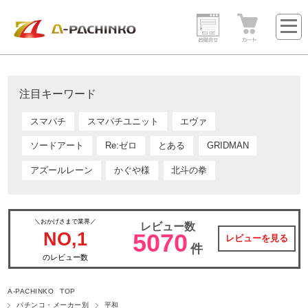
注目キーワード
スマパチ
スマパチユニット
エヴァ
ソードアート
Re:ゼロ
とある
GRIDMAN
アズールレーン
かぐや様
北斗の拳
＼おかげさまで業界／
レビュー数
NO,1
5070
レビューを見る
件
のレビュー数
A-PACHINKO TOP
パチンコ・メーカー別
平和