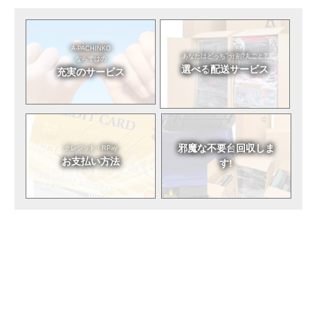
A-PACHINKO
あなたはどっち?
分割?丸ごと?
ならではの
選べる
配送サービス
充実のサービス
邪魔な不要台
回収しま
クレジット・RPay
お支払い方法
す!