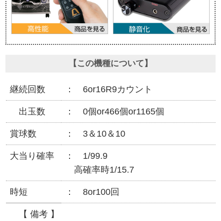
【この機種について】
継続回数
6or16R9カウント
出玉数
0個or466個or1165個
賞球数
3＆10＆10
大当り確率
1/99.9
高確率時1/15.7
時短
8or100回
【 備考 】