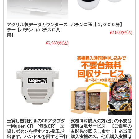
アクリル製データカウンタース
パチンコ玉【１,０００発】
テー【パチンコ/パチスロ共
¥2,500
(税込)
用】
¥6,980
(税込)
玉貸し機能付きのCRアダプタ
実機同時購入の方だけの不要台
ーMugen CR [無限CR] 玉
無料回収サービス 【ご自宅の
貸しボタンを押すと25発玉が
玄関先で回収します！】※当店
出ます。ハンドルを回すと玉打
購入実機のみ。他店購入実機は