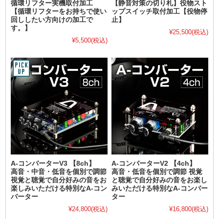
循環リフター実機取付加工
【静音対策の切り札】役物スト
【循環リフターをお持ちで使い
ップスイッチ取付加工【役物停
回ししたい方向けの加工で
止】
す。】
¥25,500
(税込)
¥5,500
(税込)
A-コンバーターV3 【8ch】
A-コンバーターV2 【4ch】
高音・中音・低音を個別で調節
高音・低音を個別で調節 視覚
視覚と聴覚で自分好みの音をお
と聴覚で自分好みの音をお楽し
楽しみいただける特別なA-コン
みいただける特別なA-コンバー
バーター
ター
¥24,800
(税込)
¥16,800
(税込)