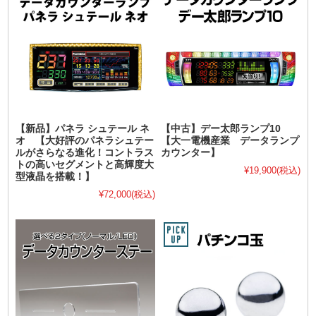
【新品】パネラ シュテール ネ
【中古】デー太郎ランプ10
オ 【大好評のパネラシュテー
【大一電機産業 データランプ
ルがさらなる進化！コントラス
カウンター】
トの高いセグメントと高輝度大
¥19,900
(税込)
型液晶を搭載！】
¥72,000
(税込)