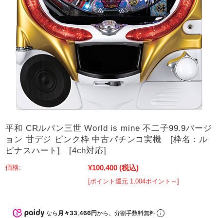
平和 CRルパン三世 World is mine 不二子99.9バージ
ョン 甘デジ ピンク枠 中古パチンコ実機 [枠名：ル
ピナスハート] [4ch対応]
¥100,400
(税込)
価格:
[ポイント還元 1,004ポイント～]
なら
月々33,466円
から。分割手数料無料