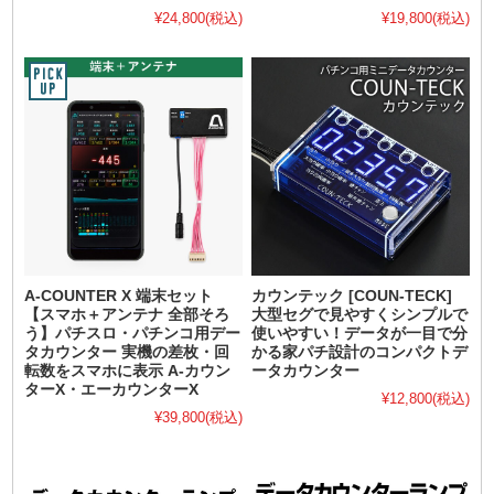
¥24,800
(税込)
¥19,800
(税込)
A-COUNTER X 端末セット
カウンテック [COUN-TECK]
【スマホ＋アンテナ 全部そろ
大型セグで見やすくシンプルで
う】パチスロ・パチンコ用デー
使いやすい！データが一目で分
タカウンター 実機の差枚・回
かる家パチ設計のコンパクトデ
転数をスマホに表示 A-カウン
ータカウンター
ターX・エーカウンターX
¥12,800
(税込)
¥39,800
(税込)