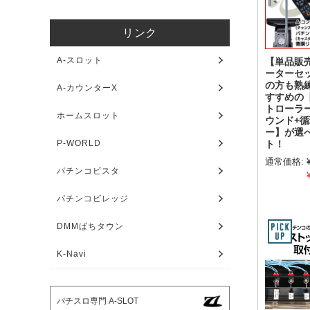
リンク
A-スロット
【単品販
ーターセ
の方も熟
A-カウンターX
すすめの
トローラ
ホームスロット
ウンド+
ー】が選
P-WORLD
ト！
通常価格:
パチンコビスタ
パチンコビレッジ
DMMぱちタウン
K-Navi
パチスロ専門 A-SLOT