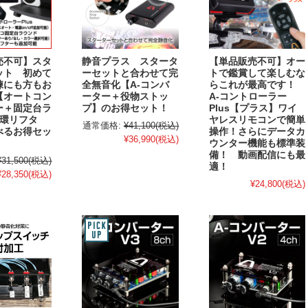
売不可】スタ
静音プラス スタータ
【単品販売不可】オー
ット 初めて
ーセットと合わせて完
トで鑑賞して楽しむな
練にも方もお
全無音化【A-コンバ
らこれが最高です！
【オートコン
ーター＋役物ストッ
A-コントローラー
ー＋固定台ラ
プ】のお得セット！
Plus【プラス】ワイ
循環リフタ
ヤレスリモコンで簡単
通常価格:
¥41,100
(税込)
べるお得セッ
操作！さらにデータカ
¥36,990
(税込)
ウンター機能も標準装
備！ 動画配信にも最
¥31,500
(税込)
適！
¥28,350
(税込)
¥24,800
(税込)