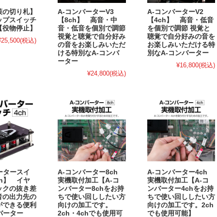
策の切り札】
A-コンバーターV3
A-コンバーターV2
ップスイッチ
【8ch】 高音・中
【4ch】 高音・低音
【役物停止】
音・低音を個別で調節
を個別で調節 視覚と
視覚と聴覚で自分好み
聴覚で自分好みの音を
¥25,500
(税込)
の音をお楽しみいただ
お楽しみいただける特
ける特別なA-コンバ
別なA-コンバーター
ーター
¥16,800
(税込)
¥24,800
(税込)
ータースイ
A-コンバーター8ch
A-コンバーター4ch
ch】 イヤ
実機取付加工【A-コ
実機取付加工【A-コ
ックの抜き差
ンバーター8chをお持
ンバーター4chをお持
音の出力先の
ちで使い回ししたい方
ちで使い回ししたい方
ができる便利
向けの加工です。
向けの加工です。2ch
バーター
2ch・4chでも使用可
でも使用可能】