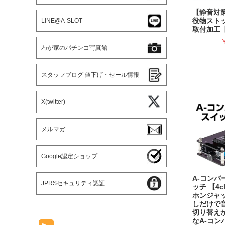
【静音対
役物スト
LINE@A-SLOT
取付加工
わが家のパチンコ写真館
スタッフブログ 値下げ・セール情報
X(twitter)
メルマガ
Google認定ショップ
A-コンバ
JPRSセキュリティ認証
ッチ 【4
ホンジャ
しだけで
切り替え
なA-コン