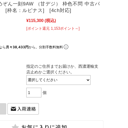
Aめぞん一刻9AW （甘デジ） 枠色不問 中古パ
 [枠名：ルピナス] [4ch対応]
¥115,300
(税込)
[ポイント還元 1,153ポイント～]
なら
月々38,433円
から。分割手数料無料
指定のご住所までお届けか、西濃運輸支
店止めかご選択ください。
個