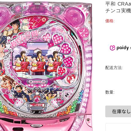
平和 CR
チンコ実機
価格:
配送方法:
数量: