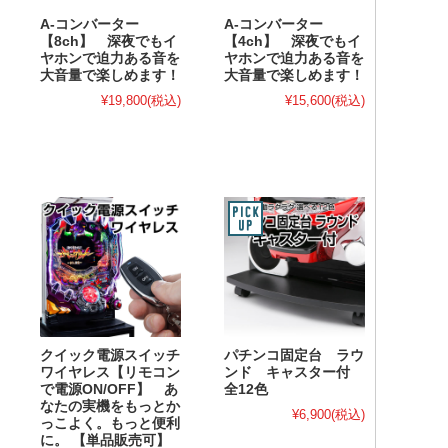
A-コンバーター
A-コンバーター
【8ch】 深夜でもイ
【4ch】 深夜でもイ
ヤホンで迫力ある音を
ヤホンで迫力ある音を
大音量で楽しめます！
大音量で楽しめます！
¥19,800
(税込)
¥15,600
(税込)
クイック電源スイッチ
パチンコ固定台 ラウ
ワイヤレス【リモコン
ンド キャスター付
で電源ON/OFF】 あ
全12色
なたの実機をもっとか
¥6,900
(税込)
っこよく。もっと便利
に。 【単品販売可】