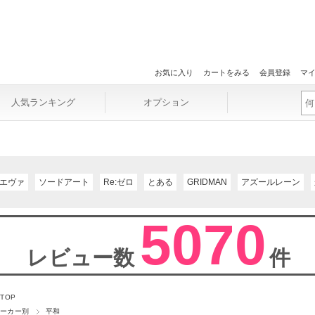
お気に入り
カートをみる
会員登録
マ
人気ランキング
オプション
エヴァ
ソードアート
Re:ゼロ
とある
GRIDMAN
アズールレーン
5070
レビュー数
件
 TOP
ーカー別
平和