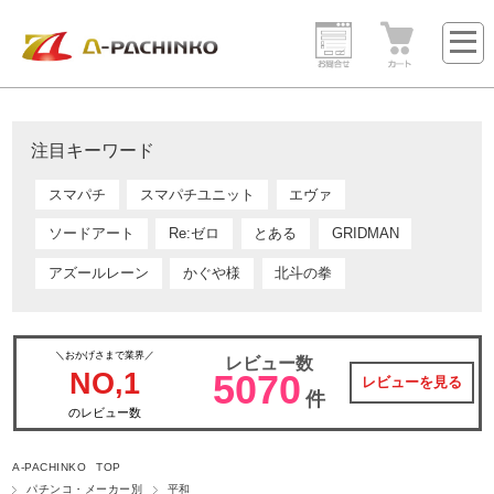
注目キーワード
スマパチ
スマパチユニット
エヴァ
ソードアート
Re:ゼロ
とある
GRIDMAN
アズールレーン
かぐや様
北斗の拳
＼おかげさまで業界／
レビュー数
NO,1
5070
レビューを見る
件
のレビュー数
A-PACHINKO TOP
パチンコ・メーカー別
平和