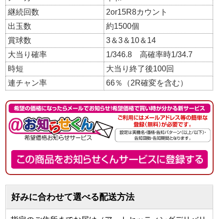
継続回数
2or15R8カウント
出玉数
約1500個
賞球数
3＆3＆10＆14
大当り確率
1/346.8 高確率時1/34.7
時短
大当り終了後100回
連チャン率
66％（2R確変を含む）
好みに合わせて選べる配送方法