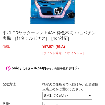
平和 CRヤッターマン H4AY 枠色不問 中古パチンコ
実機 [枠名：ルピナス] [4ch対応]
¥57,074
(税込)
価格:
[ポイント還元 570ポイント～]
なら
月々19,024円
から。分割手数料無料
配送方法:
指定のご住所までお届けか、西濃運輸
支店止めかご選択ください。
数量: