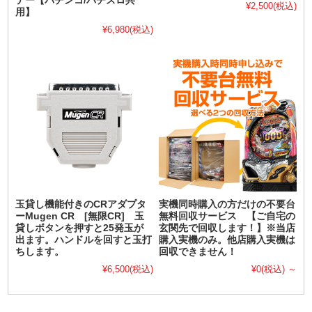
テー【パチンコ/パチスロ共
¥2,500
(税込)
用】
¥6,980
(税込)
玉貸し機能付きのCRアダプタ
実機同時購入の方だけの不要台
ーMugen CR [無限CR] 玉
無料回収サービス 【ご自宅の
貸しボタンを押すと25発玉が
玄関先で回収します！】※当店
出ます。ハンドルを回すと玉打
購入実機のみ。他店購入実機は
ちします。
回収できません！
¥6,500
(税込)
¥0
(税込)
～