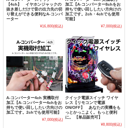
【4ch】 イヤホンジャックの
加工【A-コンバーター8chをお
抜き差しだけで音の出力先の切
持ちで使い回ししたい方向けの
り替えができる便利なA-コンバ
加工です。2ch・4chでも使用
ーター
可能】
¥16,800
(税込)
¥7,000
(税込)
A-コンバーター4ch 実機取付
クイック電源スイッチ ワイヤ
加工【A-コンバーター4chをお
レス【リモコンで電源
持ちで使い回ししたい方向けの
ON/OFF】 あなたの実機をも
加工です。2chでも使用可能】
っとかっこよく。もっと便利
に。 【単品販売可】
¥7,000
(税込)
¥8,800
(税込)