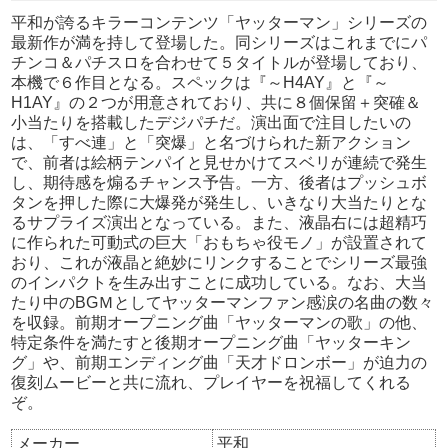
平和が誇るキラーコンテンツ「ヤッターマン」シリーズの
最新作が満を持して登場した。同シリーズはこれまでにパ
チンコ＆パチスロを合わせて５タイトルが登場しており、
本機で６作目となる。スペックは『～H4AY』と『～
H1AY』の２つが用意されており、共に８個保留＋突確＆
小当たりを搭載したデジパチだ。演出面で注目したいの
は、「すべ連」と「突爆」と名づけられた新アクション
で、前者は絵柄テンパイと見せかけてスベリが連続で発生
し、期待感を煽るチャンス予告。一方、後者はプッシュボ
タンを押した際に大爆発が発生し、いきなり大当たりとな
るサプライズ演出となっている。また、液晶右には超精巧
に作られた可動式の巨大「おもちゃ役モノ」が設置されて
おり、これが液晶と絶妙にリンクすることでシリーズ最強
のインパクトを生み出すことに成功している。なお、大当
たり中のBGＭとしてヤッターマンファン感涙の名曲の数々
を収録。前期オープニング曲「ヤッターマンの歌」の他、
特定条件を満たすと後期オープニング曲「ヤッターキン
グ」や、前期エンディング曲「天才ドロンボー」が迫力の
復刻ムービーと共に流れ、プレイヤーを祝福してくれる
ぞ。
メーカー
平和