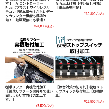
す！ A-コントローラー
なる玉上げ機【使い回し可能】
Plus【プラス】ワイヤレスリ
【単品販売可能】
モコンで簡単操作！さらにデー
¥39,800
(税込)
タカウンター機能も標準装
備！ 動画配信にも最適！
¥24,800
(税込)
循環リフター実機取付加工
【静音対策の切り札】役物スト
【循環リフターをお持ちで使い
ップスイッチ取付加工【役物停
回ししたい方向けの加工で
止】
す。】
¥25,500
(税込)
¥5,500
(税込)