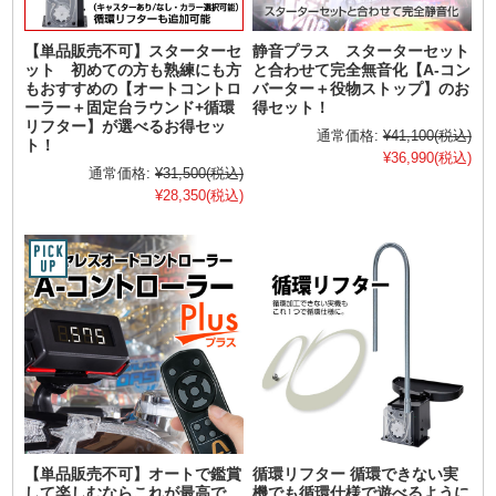
【単品販売不可】スターターセ
静音プラス スターターセット
ット 初めての方も熟練にも方
と合わせて完全無音化【A-コン
もおすすめの【オートコントロ
バーター＋役物ストップ】のお
ーラー＋固定台ラウンド+循環
得セット！
リフター】が選べるお得セッ
通常価格:
¥41,100
(税込)
ト！
¥36,990
(税込)
通常価格:
¥31,500
(税込)
¥28,350
(税込)
【単品販売不可】オートで鑑賞
循環リフター 循環できない実
して楽しむならこれが最高で
機でも循環仕様で遊べるように