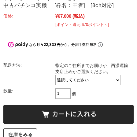
中古パチンコ実機 [枠名：王者] [8ch対応]
¥67,000
(税込)
価格:
[ポイント還元 670ポイント～]
なら
月々22,333円
から。分割手数料無料
配送方法:
指定のご住所までお届けか、西濃運輸
支店止めかご選択ください。
数量:
個