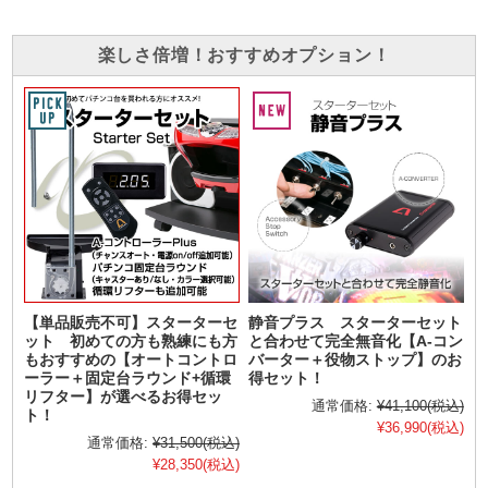
楽しさ倍増！おすすめオプション！
【単品販売不可】スターターセ
静音プラス スターターセット
ット 初めての方も熟練にも方
と合わせて完全無音化【A-コン
もおすすめの【オートコントロ
バーター＋役物ストップ】のお
ーラー＋固定台ラウンド+循環
得セット！
リフター】が選べるお得セッ
通常価格:
¥41,100
(税込)
ト！
¥36,990
(税込)
通常価格:
¥31,500
(税込)
¥28,350
(税込)