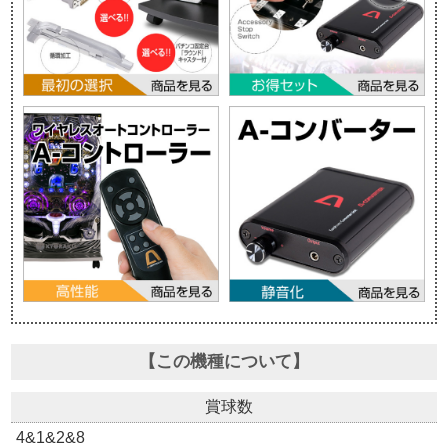
【この機種について】
賞球数
4&1&2&8