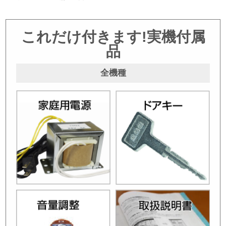
これだけ付きます!実機付属
品
全機種