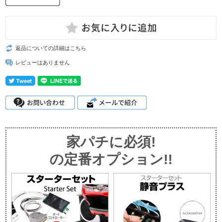
返品についての詳細はこちら
レビューはありません
家パチに必須!
の定番オプション!!