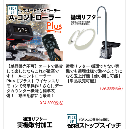
【単品販売不可】オートで鑑賞
循環リフター 循環できない実
して楽しむならこれが最高で
機でも循環仕様で遊べるように
す！ A-コントローラー
なる玉上げ機【使い回し可能】
Plus【プラス】ワイヤレスリ
【単品販売可能】
モコンで簡単操作！さらにデー
¥39,800
(税込)
タカウンター機能も標準装
備！ 動画配信にも最適！
¥24,800
(税込)