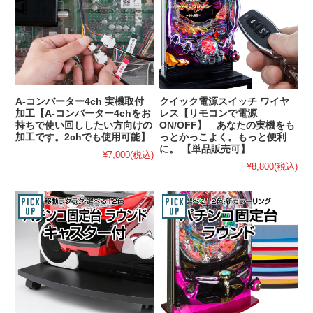
A-コンバーター4ch 実機取付
クイック電源スイッチ ワイヤ
加工【A-コンバーター4chをお
レス【リモコンで電源
持ちで使い回ししたい方向けの
ON/OFF】 あなたの実機をも
加工です。2chでも使用可能】
っとかっこよく。もっと便利
に。 【単品販売可】
¥7,000
(税込)
¥8,800
(税込)