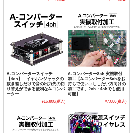
A-コンバータースイッチ
A-コンバーター8ch 実機取付
【4ch】 イヤホンジャックの
加工【A-コンバーター8chをお
抜き差しだけで音の出力先の切
持ちで使い回ししたい方向けの
り替えができる便利なA-コンバ
加工です。2ch・4chでも使用
ーター
可能】
¥16,800
(税込)
¥7,000
(税込)