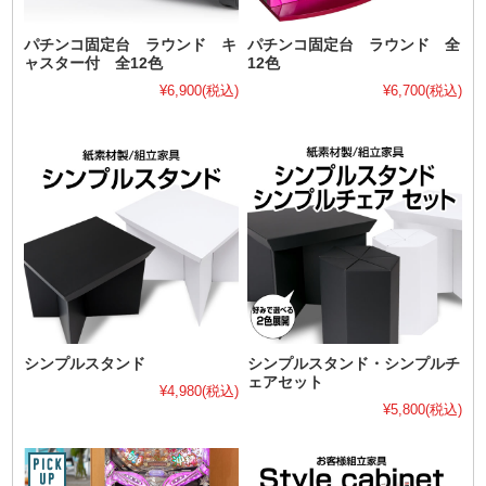
パチンコ固定台 ラウンド キ
パチンコ固定台 ラウンド 全
ャスター付 全12色
12色
¥6,900
(税込)
¥6,700
(税込)
シンプルスタンド
シンプルスタンド・シンプルチ
ェアセット
¥4,980
(税込)
¥5,800
(税込)