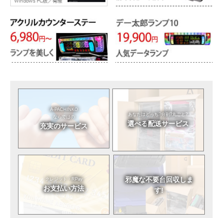
A-PACHINKO
あなたはどっち?
分割?丸ごと?
ならではの
選べる
配送サービス
充実のサービス
邪魔な不要台
回収しま
クレジット・RPay
お支払い方法
す!