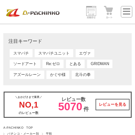
注目キーワード
スマパチ
スマパチユニット
エヴァ
ソードアート
Re:ゼロ
とある
GRIDMAN
アズールレーン
かぐや様
北斗の拳
＼おかげさまで業界／
レビュー数
NO,1
5070
レビューを見る
件
のレビュー数
A-PACHINKO TOP
パチンコ・メーカー別
平和