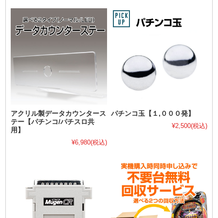
アクリル製データカウンタース
パチンコ玉【１,０００発】
テー【パチンコ/パチスロ共
¥2,500
(税込)
用】
¥6,980
(税込)