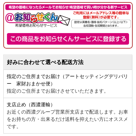
好みに合わせて選べる配送方法
指定のご住所までお届け（アートセッティングデリバリ
ー 家財おまかせ便）
指定のご住所までお届けさせていただきます。
支店止め（西濃運輸）
お近くの西濃グループ営業所支店まで配送します。お車
をお持ちの方・出来るだけ送料を抑えたい方にオススメ
です。