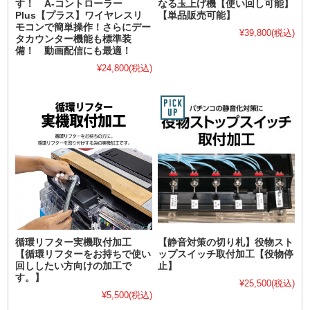
す！ A-コントローラー
なる玉上げ機【使い回し可能】
Plus【プラス】ワイヤレスリ
【単品販売可能】
モコンで簡単操作！さらにデー
¥39,800
(税込)
タカウンター機能も標準装
備！ 動画配信にも最適！
¥24,800
(税込)
循環リフター実機取付加工
【静音対策の切り札】役物スト
【循環リフターをお持ちで使い
ップスイッチ取付加工【役物停
回ししたい方向けの加工で
止】
す。】
¥25,500
(税込)
¥5,500
(税込)