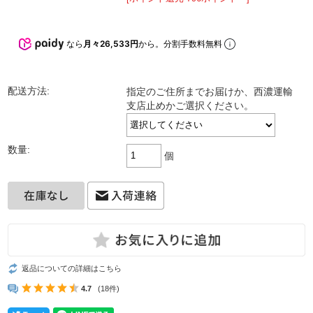
なら
月々26,533円
から。分割手数料無料
配送方法:
指定のご住所までお届けか、西濃運輸
支店止めかご選択ください。
数量:
個
返品についての詳細はこちら
4.7
(18件)