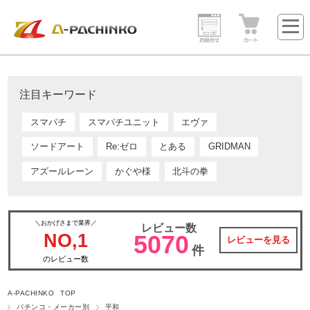
注目キーワード
スマパチ
スマパチユニット
エヴァ
ソードアート
Re:ゼロ
とある
GRIDMAN
アズールレーン
かぐや様
北斗の拳
＼おかげさまで業界／
レビュー数
NO,1
5070
レビューを見る
件
のレビュー数
A-PACHINKO TOP
パチンコ・メーカー別
平和