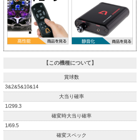
【この機種について】
賞球数
3&2&5&10&14
大当り確率
1/299.3
確変時大当り確率
1/69.5
確変スペック