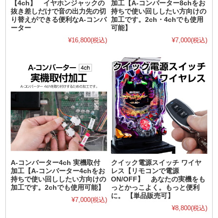
【4ch】 イヤホンジャックの
加工【A-コンバーター8chをお
抜き差しだけで音の出力先の切
持ちで使い回ししたい方向けの
り替えができる便利なA-コンバ
加工です。2ch・4chでも使用
ーター
可能】
¥16,800
(税込)
¥7,000
(税込)
A-コンバーター4ch 実機取付
クイック電源スイッチ ワイヤ
加工【A-コンバーター4chをお
レス【リモコンで電源
持ちで使い回ししたい方向けの
ON/OFF】 あなたの実機をも
加工です。2chでも使用可能】
っとかっこよく。もっと便利
に。 【単品販売可】
¥7,000
(税込)
¥8,800
(税込)