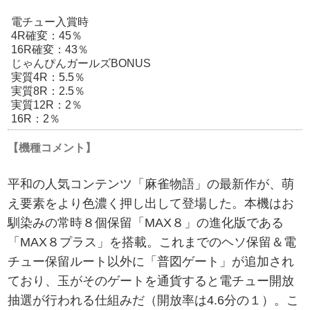
電チュー入賞時
4R確変：45％
16R確変：43％
じゃんぴんガールズBONUS
実質4R：5.5％
実質8R：2.5％
実質12R：2％
16R：2％
【機種コメント】
平和の人気コンテンツ「麻雀物語」の最新作が、萌
え要素をより色濃く押し出して登場した。本機はお
馴染みの常時８個保留「MAX８」の進化版である
「MAX８プラス」を搭載。これまでのヘソ保留＆電
チュー保留ルート以外に「普図ゲート」が追加され
ており、玉がそのゲートを通貨すると電チュー開放
抽選が行われる仕組みだ（開放率は4.6分の１）。こ