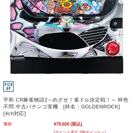
平和 CR麻雀物語2～めざせ！雀ドル決定戦！～ 枠色
不問 中古パチンコ実機 [枠名：GOLDENROCK]
[4ch対応]
¥79,600
(税込)
価格:
[ポイント還元 796ポイント～]