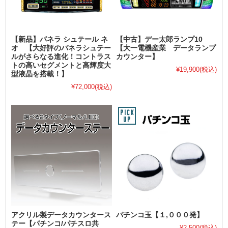
【新品】パネラ シュテール ネ
【中古】デー太郎ランプ10
オ 【大好評のパネラシュテー
【大一電機産業 データランプ
ルがさらなる進化！コントラス
カウンター】
トの高いセグメントと高輝度大
¥19,900
(税込)
型液晶を搭載！】
¥72,000
(税込)
アクリル製データカウンタース
パチンコ玉【１,０００発】
テー【パチンコ/パチスロ共
¥2,500
(税込)