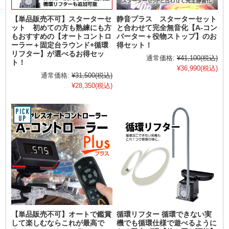
【単品販売不可】スターターセ
静音プラス スターターセット
ット 初めての方も熟練にも方
と合わせて完全無音化【A-コン
もおすすめの【オートコントロ
バーター＋役物ストップ】のお
ーラー＋固定台ラウンド+循環
得セット！
リフター】が選べるお得セッ
通常価格:
¥41,100
(税込)
ト！
¥36,990
(税込)
通常価格:
¥31,500
(税込)
¥28,350
(税込)
【単品販売不可】オートで鑑賞
循環リフター 循環できない実
して楽しむならこれが最高で
機でも循環仕様で遊べるように