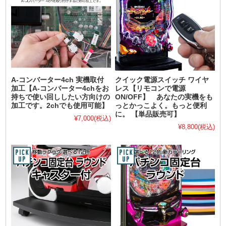
A-コンバーター4ch 実機取付
クイック電源スイッチ ワイヤ
加工【A-コンバーター4chをお
レス【リモコンで電源
持ちで使い回ししたい方向けの
ON/OFF】 あなたの実機をも
加工です。2chでも使用可能】
っとかっこよく。もっと便利
に。 【単品販売可】
¥7,000
(税込)
¥8,800
(税込)