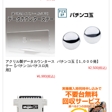
アクリル製データカウンタース
パチンコ玉【１,０００発】
テー【パチンコ/パチスロ共
¥2,500
(税込)
用】
¥6,980
(税込)