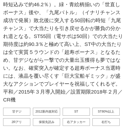
時短込みで約46.2％）。緑・青絵柄揃いの「世直し
ボーナス」後や、「九尾バトル」（イナリチャンス
成功で発展）敗北後に突入する50回転の時短「九尾
チャンス」で大当たりを引き戻せるかが勝負の分か
れ道となる。ST55回（電サポは50回）での大当たり
期待度は約90.3％と極めて高い上、ST中の大当たり
は全て実質５ラウンドの「超寿ボーナス」となるた
め、甘デジながら一撃での大量出玉獲得も夢ではな
い。なお、確変突入が確定する超寿ボーナス当選時
には、液晶を覆い尽くす「巨大宝船ギミック」が盛
大なアクションでプレイヤーを祝福してくれるぞ。
平和／2015年３月導入開始／設置期限2018年２月／
CR機
甘デジ
2012新内規対応
ST
ST80%以上
2Rアリ
保留先読み
右アタッカー
右打ち