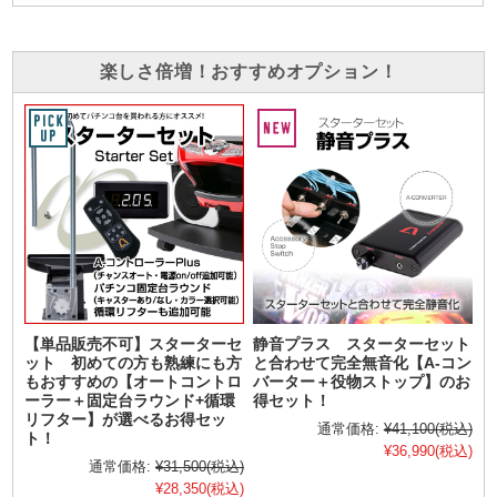
楽しさ倍増！おすすめオプション！
【単品販売不可】スターターセ
静音プラス スターターセット
ット 初めての方も熟練にも方
と合わせて完全無音化【A-コン
もおすすめの【オートコントロ
バーター＋役物ストップ】のお
ーラー＋固定台ラウンド+循環
得セット！
リフター】が選べるお得セッ
通常価格:
¥41,100
(税込)
ト！
¥36,990
(税込)
通常価格:
¥31,500
(税込)
¥28,350
(税込)