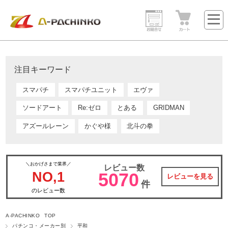
注目キーワード
スマパチ
スマパチユニット
エヴァ
ソードアート
Re:ゼロ
とある
GRIDMAN
アズールレーン
かぐや様
北斗の拳
＼おかげさまで業界／
レビュー数
NO,1
5070
レビューを見る
件
のレビュー数
A-PACHINKO TOP
パチンコ・メーカー別
平和