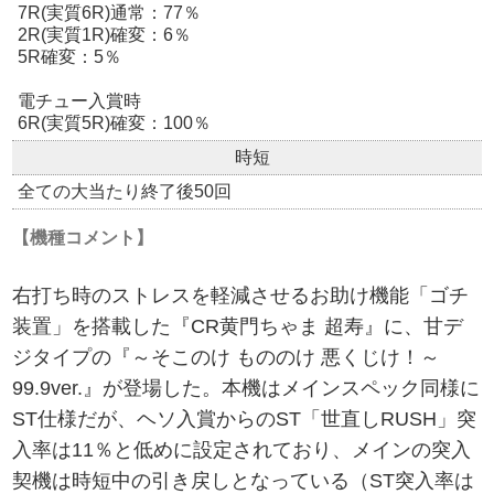
7R(実質6R)通常：77％
2R(実質1R)確変：6％
5R確変：5％
電チュー入賞時
6R(実質5R)確変：100％
時短
全ての大当たり終了後50回
【機種コメント】
右打ち時のストレスを軽減させるお助け機能「ゴチ
装置」を搭載した『CR黄門ちゃま 超寿』に、甘デ
ジタイプの『～そこのけ もののけ 悪くじけ！～
99.9ver.』が登場した。本機はメインスペック同様に
ST仕様だが、ヘソ入賞からのST「世直しRUSH」突
入率は11％と低めに設定されており、メインの突入
契機は時短中の引き戻しとなっている（ST突入率は