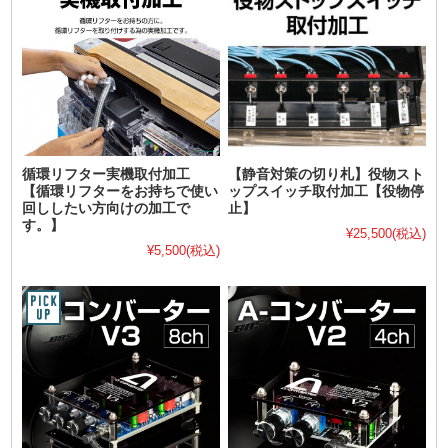
循環リフター実機取付加工
【静音対策の切り札】役物スト
【循環リフターをお持ちで使い
ップスイッチ取付加工【役物停
回ししたい方向けの加工で
止】
す。】
¥25,500
(税込)
¥5,500
(税込)