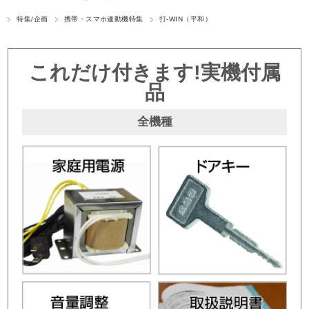
特集/企画
携帯・スマホ連動機特集
打-WIN（平和）
これだけ付きます!実機付属
品
全機種