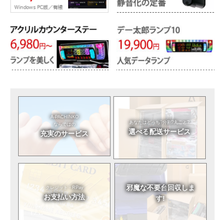
A-PACHINKO
あなたはどっち?
分割?丸ごと?
ならではの
選べる
配送サービス
充実のサービス
邪魔な不要台
回収しま
クレジット・RPay
お支払い方法
す!