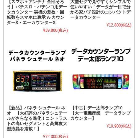
【スマホ＋アンテナ 全部そろ
大型セグで見やすくシンプルで
う】パチスロ・パチンコ用デー
使いやすい！データが一目で分
タカウンター 実機の差枚・回
かる家パチ設計のコンパクトデ
転数をスマホに表示 A-カウン
ータカウンター
ターX・エーカウンターX
¥12,800
(税込)
¥39,800
(税込)
【新品】パネラ シュテール ネ
【中古】デー太郎ランプ10
オ 【大好評のパネラシュテー
【大一電機産業 データランプ
ルがさらなる進化！コントラス
カウンター】
トの高いセグメントと高輝度大
¥19,900
(税込)
型液晶を搭載！】
¥72,000
(税込)