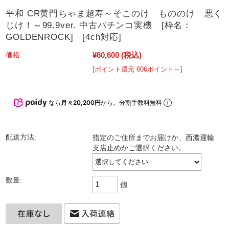
平和 CR黄門ちゃま超寿～そこのけ もののけ 悪く
じけ！～99.9ver. 中古パチンコ実機 [枠名：
GOLDENROCK] [4ch対応]
¥60,600
(税込)
価格:
[ポイント還元 606ポイント～]
なら
月々20,200円
から。分割手数料無料
配送方法:
指定のご住所までお届けか、西濃運輸
支店止めかご選択ください。
数量:
個