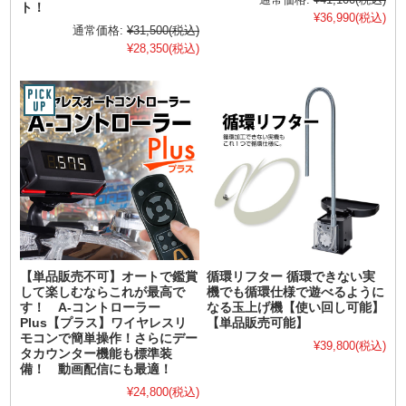
ト！
¥36,990
(税込)
通常価格:
¥31,500
(税込)
¥28,350
(税込)
【単品販売不可】オートで鑑賞
循環リフター 循環できない実
して楽しむならこれが最高で
機でも循環仕様で遊べるように
す！ A-コントローラー
なる玉上げ機【使い回し可能】
Plus【プラス】ワイヤレスリ
【単品販売可能】
モコンで簡単操作！さらにデー
¥39,800
(税込)
タカウンター機能も標準装
備！ 動画配信にも最適！
¥24,800
(税込)