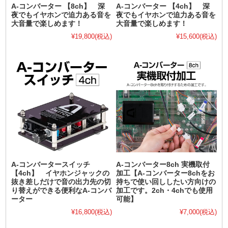
A-コンバーター 【8ch】 深
A-コンバーター 【4ch】 深
夜でもイヤホンで迫力ある音を
夜でもイヤホンで迫力ある音を
大音量で楽しめます！
大音量で楽しめます！
¥19,800
(税込)
¥15,600
(税込)
A-コンバータースイッチ
A-コンバーター8ch 実機取付
【4ch】 イヤホンジャックの
加工【A-コンバーター8chをお
抜き差しだけで音の出力先の切
持ちで使い回ししたい方向けの
り替えができる便利なA-コンバ
加工です。2ch・4chでも使用
ーター
可能】
¥16,800
(税込)
¥7,000
(税込)