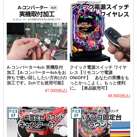
A-コンバーター4ch 実機取付
クイック電源スイッチ ワイヤ
加工【A-コンバーター4chをお
レス【リモコンで電源
持ちで使い回ししたい方向けの
ON/OFF】 あなたの実機をも
加工です。2chでも使用可能】
っとかっこよく。もっと便利
に。 【単品販売可】
¥7,000
(税込)
¥8,800
(税込)