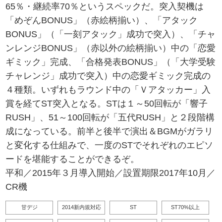
65％・継続率70％というスペックだ。突入契機は
「めぞんBONUS」（赤絵柄揃い）、「アタック
BONUS」（「一刻アタック」成功で突入）、「チャ
ンレンジBONUS」（赤以外の絵柄揃い）中の「恋愛
ギミック」完成、「合格発表BONUS」（「大学受験
チャレンジ」成功で突入）中の恋愛ギミック完成の
４種類。いずれもラウンド中の「Ｖアタッカー」入
賞を経てST突入となる。STは１～50回転が「響子
RUSH」、51～100回転が「五代RUSH」と２段階構
成になっている。前半と後半で演出＆BGMがガラリ
と変化する仕組みで、一度のSTでそれぞれのエピソ
ードを堪能することができるぞ。
平和／2015年３月導入開始／設置期限2017年10月／
CR機
甘デジ
2014新内規対応
ST
ST70%以上