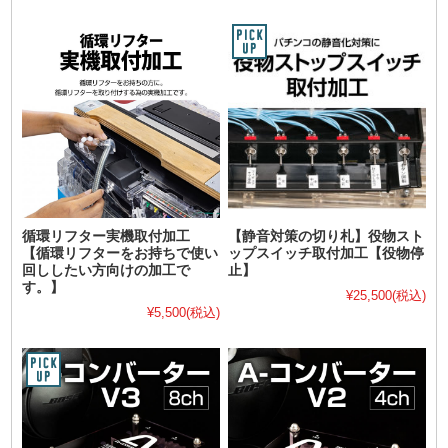
循環リフター実機取付加工
【静音対策の切り札】役物スト
【循環リフターをお持ちで使い
ップスイッチ取付加工【役物停
回ししたい方向けの加工で
止】
す。】
¥25,500
(税込)
¥5,500
(税込)