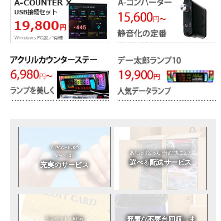
A-PACHINKO
あなたはどっち?
分割?丸ごと?
ならではの
選べる
配送サービス
充実のサービス
邪魔な不要台
回収しま
クレジット・RPay