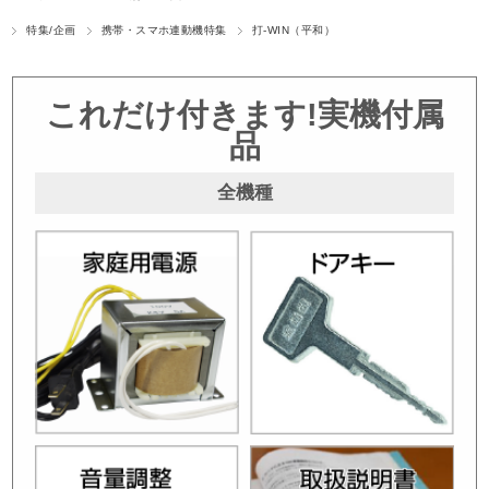
特集/企画
携帯・スマホ連動機特集
打-WIN（平和）
これだけ付きます!実機付属
品
全機種