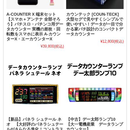
A-COUNTER X 端末セット
カウンテック [COUN-TECK]
【スマホ＋アンテナ 全部そろ
大型セグで見やすくシンプルで
う】パチスロ・パチンコ用デー
使いやすい！データが一目で分
タカウンター 実機の差枚・回
かる家パチ設計のコンパクトデ
転数をスマホに表示 A-カウン
ータカウンター
ターX・エーカウンターX
¥12,800
(税込)
¥39,800
(税込)
【新品】パネラ シュテール ネ
【中古】デー太郎ランプ10
オ 【大好評のパネラシュテー
【大一電機産業 データランプ
ルがさらなる進化！コントラス
カウンター】