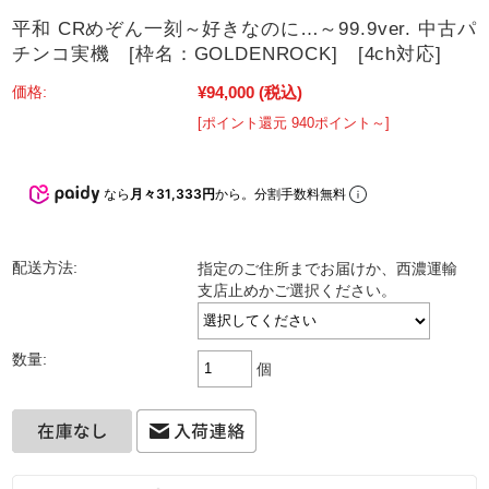
平和 CRめぞん一刻～好きなのに…～99.9ver. 中古パ
チンコ実機 [枠名：GOLDENROCK] [4ch対応]
¥94,000
(税込)
価格:
[ポイント還元 940ポイント～]
なら
月々31,333円
から。分割手数料無料
配送方法:
指定のご住所までお届けか、西濃運輸
支店止めかご選択ください。
数量:
個