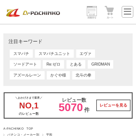
注目キーワード
スマパチ
スマパチユニット
エヴァ
ソードアート
Re:ゼロ
とある
GRIDMAN
アズールレーン
かぐや様
北斗の拳
＼おかげさまで業界／
レビュー数
NO,1
5070
レビューを見る
件
のレビュー数
A-PACHINKO TOP
パチンコ・メーカー別
平和