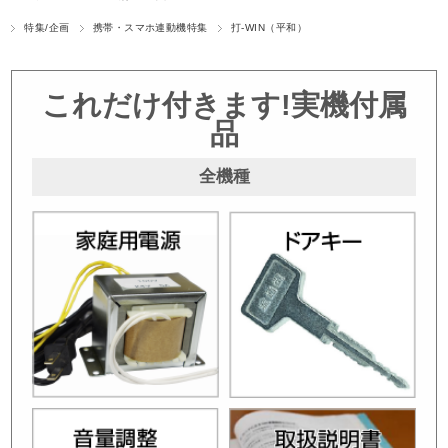
特集/企画
携帯・スマホ連動機特集
打-WIN（平和）
これだけ付きます!実機付属
品
全機種