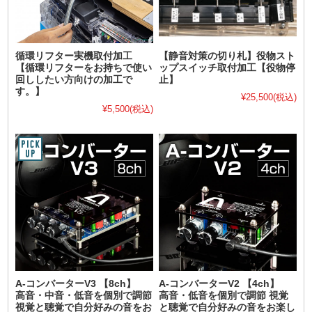
循環リフター実機取付加工
【静音対策の切り札】役物スト
【循環リフターをお持ちで使い
ップスイッチ取付加工【役物停
回ししたい方向けの加工で
止】
す。】
¥25,500
(税込)
¥5,500
(税込)
A-コンバーターV3 【8ch】
A-コンバーターV2 【4ch】
高音・中音・低音を個別で調節
高音・低音を個別で調節 視覚
視覚と聴覚で自分好みの音をお
と聴覚で自分好みの音をお楽し