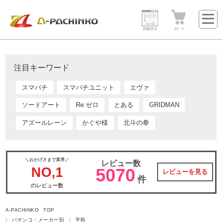
注目キーワード
スマパチ
スマパチユニット
エヴァ
ソードアート
Re:ゼロ
とある
GRIDMAN
アズールレーン
かぐや様
北斗の拳
＼おかげさまで業界／
レビュー数
NO,1
5070
レビューを見る
件
のレビュー数
A-PACHINKO TOP
パチンコ・メーカー別
平和