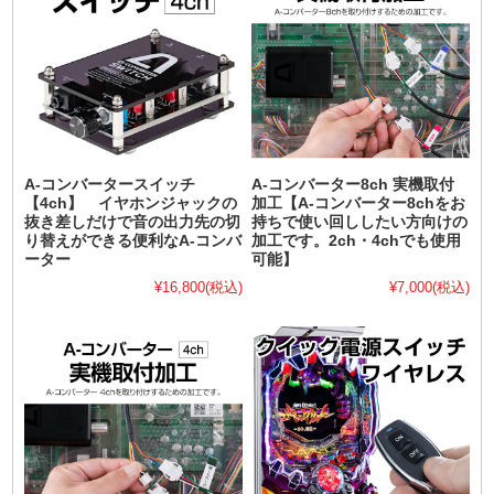
A-コンバータースイッチ
A-コンバーター8ch 実機取付
【4ch】 イヤホンジャックの
加工【A-コンバーター8chをお
抜き差しだけで音の出力先の切
持ちで使い回ししたい方向けの
り替えができる便利なA-コンバ
加工です。2ch・4chでも使用
ーター
可能】
¥16,800
(税込)
¥7,000
(税込)