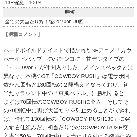
13R確変：100％
時短
全ての大当たり終了後0or70or130回
【機種コメント】
ハードボイルドテイストで描かれたSFアニメ「カウ
ボーイビバップ」のパチンコに、甘デジタイプの
『～99.9ver.』が仲間入りした。メインスペックとは
異なり、本機のST「COWBOY RUSH」は電サポ回
数が70回転と130回転の２段構えとなっており、初
当たりラウンド中の「東風バトル」に勝利すると、
まずは70回転のCOWBOY RUSHに突入。そしてそ
の70回転中に再び大当たりを射止めることができれ
ば、晴れて130回転の「COWBOY RUSH130」に突
入する仕組みだ。初当たりでのCOWBOY RUSH突
入率は50％、70回転中に大当たりを引ける確率は約