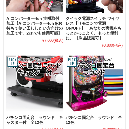
A-コンバーター4ch 実機取付
クイック電源スイッチ ワイヤ
加工【A-コンバーター4chをお
レス【リモコンで電源
持ちで使い回ししたい方向けの
ON/OFF】 あなたの実機をも
加工です。2chでも使用可能】
っとかっこよく。もっと便利
に。 【単品販売可】
¥7,000
(税込)
¥8,800
(税込)
パチンコ固定台 ラウンド キ
パチンコ固定台 ラウンド 全
ャスター付 全12色
12色