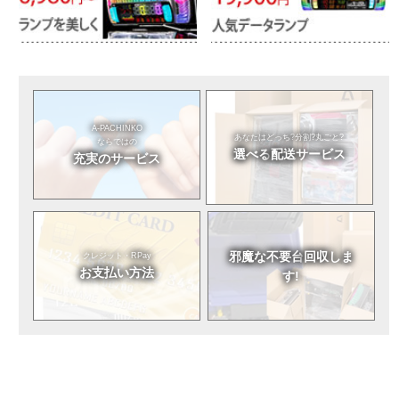
A-PACHINKO
あなたはどっち?
分割?丸ごと?
ならではの
選べる
配送サービス
充実のサービス
邪魔な不要台
回収しま
クレジット・RPay
お支払い方法
す!