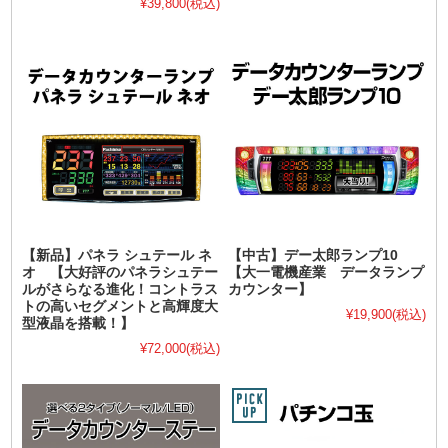
¥39,800
(税込)
【新品】パネラ シュテール ネ
【中古】デー太郎ランプ10
オ 【大好評のパネラシュテー
【大一電機産業 データランプ
ルがさらなる進化！コントラス
カウンター】
トの高いセグメントと高輝度大
¥19,900
(税込)
型液晶を搭載！】
¥72,000
(税込)