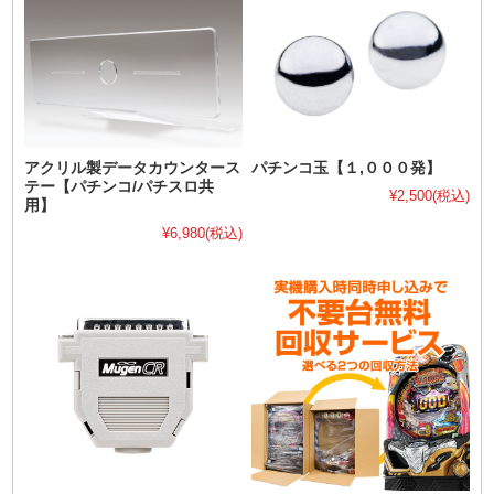
アクリル製データカウンタース
パチンコ玉【１,０００発】
テー【パチンコ/パチスロ共
¥2,500
(税込)
用】
¥6,980
(税込)