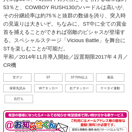
53％と、COWBOY RUSH130のハードルは高いが、
その分継続率は約75％と抜群の数値を誇り、突入時
の見返りは大きいぞ。ちなみに、ST中に全ての賞金
首を捕えることができれば宿敵のビシャスが登場す
る。スペシャルステージ「Vicious Battle」を舞台に
STを楽しむことが可能だ。
平和／2014年11月導入開始／設置期限2017年４月／
CR機
甘デジ
ST
ST70%以上
液晶
保留先読み
Wアタッカー
右アタッカー
ケータイ連動
右打ち