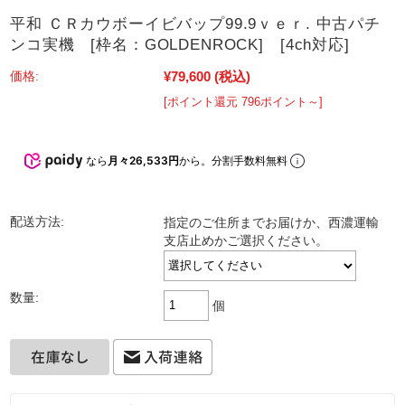
平和 ＣＲカウボーイビバップ99.9ｖｅｒ. 中古パチ
ンコ実機 [枠名：GOLDENROCK] [4ch対応]
¥79,600
(税込)
価格:
[ポイント還元 796ポイント～]
なら
月々26,533円
から。分割手数料無料
配送方法:
指定のご住所までお届けか、西濃運輸
支店止めかご選択ください。
数量:
個