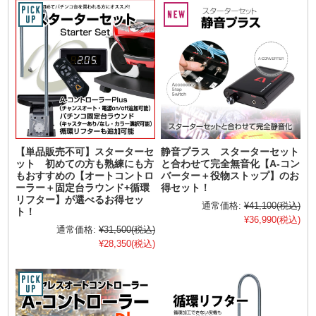
【単品販売不可】スターターセ
静音プラス スターターセット
ット 初めての方も熟練にも方
と合わせて完全無音化【A-コン
もおすすめの【オートコントロ
バーター＋役物ストップ】のお
ーラー＋固定台ラウンド+循環
得セット！
リフター】が選べるお得セッ
通常価格:
¥41,100
(税込)
ト！
¥36,990
(税込)
通常価格:
¥31,500
(税込)
¥28,350
(税込)