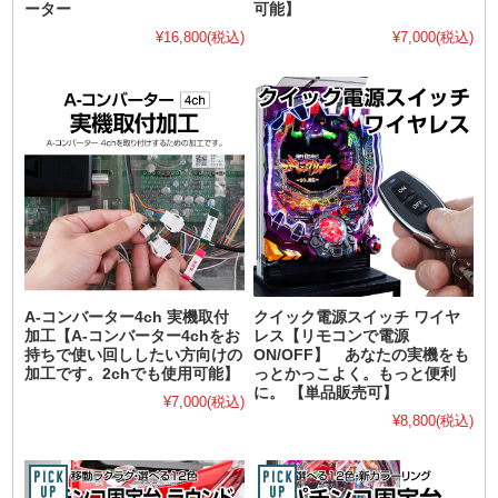
ーター
可能】
¥16,800
(税込)
¥7,000
(税込)
A-コンバーター4ch 実機取付
クイック電源スイッチ ワイヤ
加工【A-コンバーター4chをお
レス【リモコンで電源
持ちで使い回ししたい方向けの
ON/OFF】 あなたの実機をも
加工です。2chでも使用可能】
っとかっこよく。もっと便利
に。 【単品販売可】
¥7,000
(税込)
¥8,800
(税込)