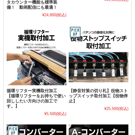
タカウンター機能も標準装
備！ 動画配信にも最適！
¥24,800
(税込)
循環リフター実機取付加工
【静音対策の切り札】役物スト
【循環リフターをお持ちで使い
ップスイッチ取付加工【役物停
回ししたい方向けの加工で
止】
す。】
¥25,500
(税込)
¥5,500
(税込)