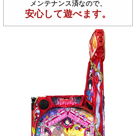
メンテナンス済なので、
安心して遊べます。