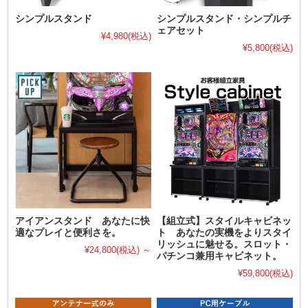
シンプルスタンド
シンプルスタンド・シンプルチ
ェアセット
¥4,980
(税込)
¥5,800
(税込)
アイアンスタンド あなたに快
【組立式】スタイルキャビネッ
適なプレイと便利さを。
ト あなたの実機をよりスタイ
リッシュに魅せる。スロット・
¥24,800
(税込)
～
パチンコ兼用キャビネット。
¥59,800
(税込)