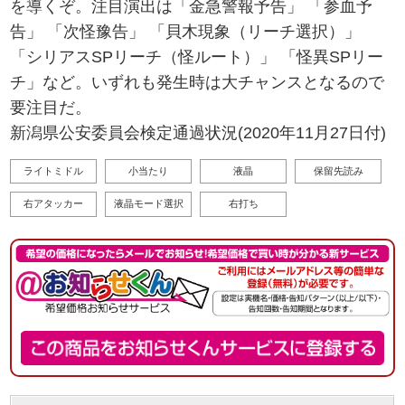
を導くぞ。注目演出は「金急警報予告」 「参血予
告」 「次怪豫告」 「貝木現象（リーチ選択）」
「シリアスSPリーチ（怪ルート）」 「怪異SPリー
チ」など。いずれも発生時は大チャンスとなるので
要注目だ。
新潟県公安委員会検定通過状況(2020年11月27日付)
ライトミドル
小当たり
液晶
保留先読み
右アタッカー
液晶モード選択
右打ち