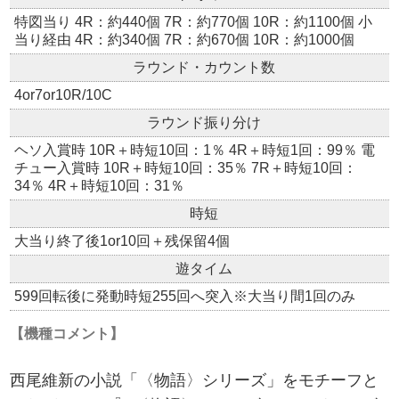
特図当り 4R：約440個 7R：約770個 10R：約1100個 小
当り経由 4R：約340個 7R：約670個 10R：約1000個
ラウンド・カウント数
4or7or10R/10C
ラウンド振り分け
ヘソ入賞時 10R＋時短10回：1％ 4R＋時短1回：99％ 電
チュー入賞時 10R＋時短10回：35％ 7R＋時短10回：
34％ 4R＋時短10回：31％
時短
大当り終了後1or10回＋残保留4個
遊タイム
599回転後に発動時短255回へ突入※大当り間1回のみ
【機種コメント】
西尾維新の小説「〈物語〉シリーズ」をモチーフと