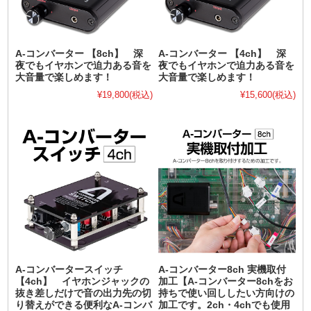
A-コンバーター 【8ch】 深
A-コンバーター 【4ch】 深
夜でもイヤホンで迫力ある音を
夜でもイヤホンで迫力ある音を
大音量で楽しめます！
大音量で楽しめます！
¥19,800
(税込)
¥15,600
(税込)
A-コンバータースイッチ
A-コンバーター8ch 実機取付
【4ch】 イヤホンジャックの
加工【A-コンバーター8chをお
抜き差しだけで音の出力先の切
持ちで使い回ししたい方向けの
り替えができる便利なA-コンバ
加工です。2ch・4chでも使用