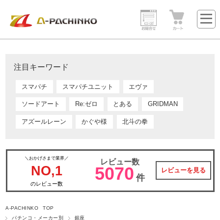
注目キーワード
スマパチ
スマパチユニット
エヴァ
ソードアート
Re:ゼロ
とある
GRIDMAN
アズールレーン
かぐや様
北斗の拳
＼おかげさまで業界／
レビュー数
NO,1
5070
レビューを見る
件
のレビュー数
A-PACHINKO TOP
パチンコ・メーカー別
銀座