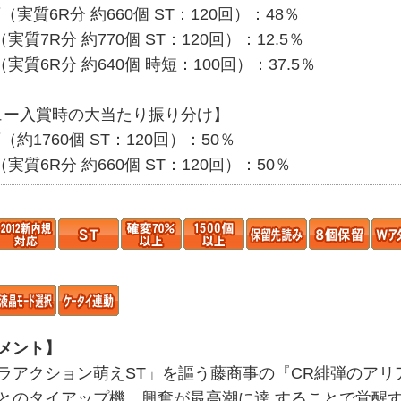
（実質6R分 約660個 ST：120回）：48％
実質7R分 約770個 ST：120回）：12.5％
実質6R分 約640個 時短：100回）：37.5％
ュー入賞時の大当たり振り分け】
（約1760個 ST：120回）：50％
（実質6R分 約660個 ST：120回）：50％
メント】
ラアクション萌えST」を謳う藤商事の『CR緋弾のア
とのタイアップ機。興奮が最高潮に達 することで覚醒