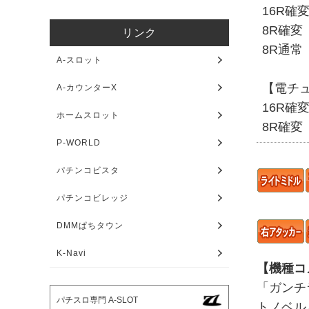
16R確変
8R確変（
リンク
8R通常（
A-スロット
【電チ
A-カウンターX
16R確変
ホームスロット
8R確変
P-WORLD
パチンコビスタ
パチンコビレッジ
DMMぱちタウン
K-Navi
【機種コ
「ガンチ
パチスロ専門 A-SLOT
トノベル