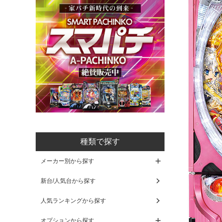
種類で探す
メーカー別から探す
新台/人気台から探す
人気ランキングから探す
オプションから探す