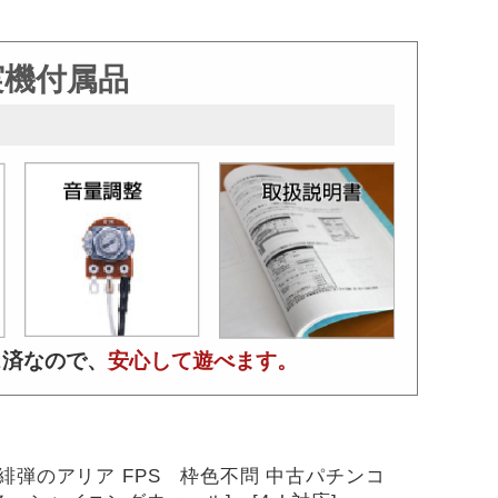
実機付属品
ス済なので、
安心して遊べます。
R緋弾のアリア FPS 枠色不問 中古パチンコ