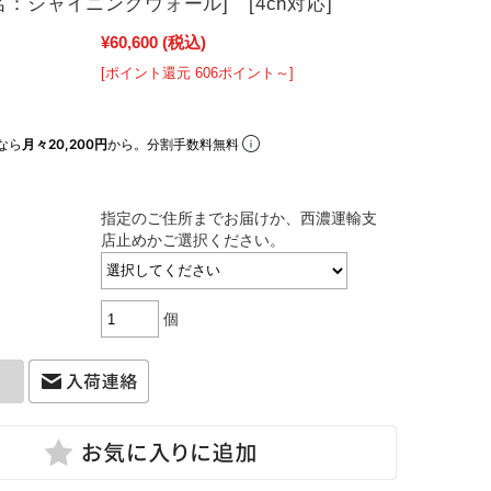
名：シャイニングウォール] [4ch対応]
¥60,600
(税込)
[ポイント還元 606ポイント～]
なら
月々20,200円
から。分割手数料無料
指定のご住所までお届けか、西濃運輸支
店止めかご選択ください。
個