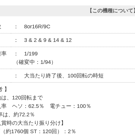
【この機種について
数
8or16R/9C
3 & 2 & 9 & 14 & 12
確率
1/199
（確変中：1/94）
大当たり終了後、100回転の時短
 】
は、120回転まで
率 ヘソ：62.5％ 電チュー：100％
率は、約72.2％
入賞時の大当たり振り分け】
（約1760個 ST：120回）：2％