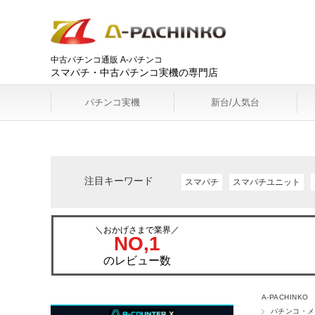
中古パチンコ通販 A-パチンコ
スマパチ・中古パチンコ実機の専門店
パチンコ実機
新台/人気台
注目キーワード
スマパチ
スマパチユニット
＼おかげさまで業界／
NO,1
のレビュー数
A-PACHINKO
パチンコ・メ