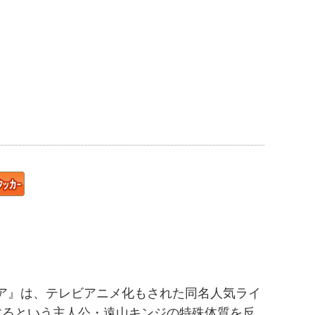
リア』は、テレビアニメ化もされた同名人気ライ
するという主人公・遠山キンジの特殊体質を反