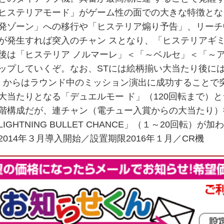
ヒステリアモード」がゲーム性の面での大きな特徴とな
発ゾーン」への移行や「ヒステリア煽り予告」、リーチ
が発生すれば突入のチャン スとなり、「ヒステリアギミ
後は「ヒステリア ノルマーレ」＜「～ベルセ」＜「～
ップしていくぞ。なお、STには絵柄揃い大当たり後には必
S」からはラウンド中のミッション演出に成功することで突
大当たりとなる「デュエルモー ド」（120回転まで）
階構成だが、連チャン（電チュー入賞からの大当たり）
IGHTNING BULLET CHANCE」（１～20回転）
2014年３月導入開始／設置期限2016年１月／CR機