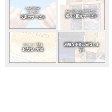
A-PACHINKO
あなたはどっち?
分割?丸ごと?
ならではの
選べる
配送サービス
充実のサービス
邪魔な不要台
回収しま
クレジット・RPay
お支払い方法
す!