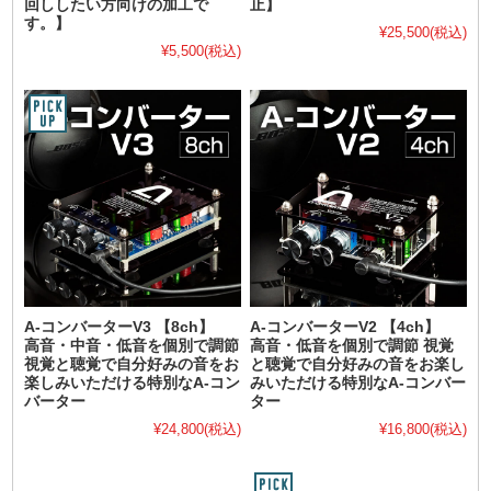
回ししたい方向けの加工で
止】
す。】
¥25,500
(税込)
¥5,500
(税込)
A-コンバーターV3 【8ch】
A-コンバーターV2 【4ch】
高音・中音・低音を個別で調節
高音・低音を個別で調節 視覚
視覚と聴覚で自分好みの音をお
と聴覚で自分好みの音をお楽し
楽しみいただける特別なA-コン
みいただける特別なA-コンバー
バーター
ター
¥24,800
(税込)
¥16,800
(税込)