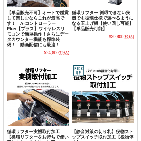
【単品販売不可】オートで鑑賞
循環リフター 循環できない実
して楽しむならこれが最高で
機でも循環仕様で遊べるように
す！ A-コントローラー
なる玉上げ機【使い回し可能】
Plus【プラス】ワイヤレスリ
【単品販売可能】
モコンで簡単操作！さらにデー
¥39,800
(税込)
タカウンター機能も標準装
備！ 動画配信にも最適！
¥24,800
(税込)
循環リフター実機取付加工
【静音対策の切り札】役物スト
【循環リフターをお持ちで使い
ップスイッチ取付加工【役物停