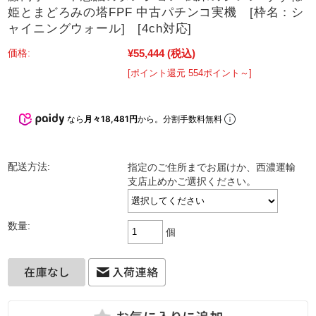
姫とまどろみの塔FPF 中古パチンコ実機 [枠名：シ
ャイニングウォール] [4ch対応]
¥55,444
(税込)
価格:
[ポイント還元 554ポイント～]
なら
月々18,481円
から。分割手数料無料
配送方法:
指定のご住所までお届けか、西濃運輸
支店止めかご選択ください。
数量:
個