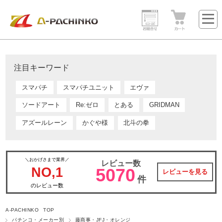
注目キーワード
スマパチ
スマパチユニット
エヴァ
ソードアート
Re:ゼロ
とある
GRIDMAN
アズールレーン
かぐや様
北斗の拳
＼おかげさまで業界／
レビュー数
NO,1
5070
レビューを見る
件
のレビュー数
A-PACHINKO TOP
パチンコ・メーカー別
藤商事・JFJ・オレンジ