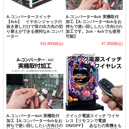
A-コンバータースイッチ
A-コンバーター8ch 実機取付
【4ch】 イヤホンジャックの
加工【A-コンバーター8chをお
抜き差しだけで音の出力先の切
持ちで使い回ししたい方向けの
り替えができる便利なA-コンバ
加工です。2ch・4chでも使用
ーター
可能】
¥16,800
(税込)
¥7,000
(税込)
A-コンバーター4ch 実機取付
クイック電源スイッチ ワイヤ
加工【A-コンバーター4chをお
レス【リモコンで電源
持ちで使い回ししたい方向けの
ON/OFF】 あなたの実機をも