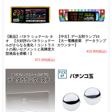
【新品】パネラ シュテール ネ
【中古】デー太郎ランプ10
オ 【大好評のパネラシュテー
【大一電機産業 データランプ
ルがさらなる進化！コントラス
カウンター】
トの高いセグメントと高輝度大
¥19,900
(税込)
型液晶を搭載！】
¥72,000
(税込)