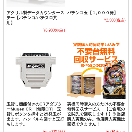
アクリル製データカウンタース
パチンコ玉【１,０００発】
テー【パチンコ/パチスロ共
¥2,500
(税込)
用】
¥6,980
(税込)
玉貸し機能付きのCRアダプタ
実機同時購入の方だけの不要台
ーMugen CR [無限CR] 玉
無料回収サービス 【ご自宅の
貸しボタンを押すと25発玉が
玄関先で回収します！】※当店
出ます。ハンドルを回すと玉打
購入実機のみ。他店購入実機は
ちします。
回収できません！
¥6,500
(税込)
¥0
(税込)
～