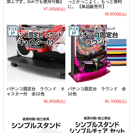
加工です。2chでも使用可能】
っとかっこよく。もっと便利
に。 【単品販売可】
¥7,000
(税込)
¥8,800
(税込)
パチンコ固定台 ラウンド キ
パチンコ固定台 ラウンド 全
ャスター付 全12色
12色
¥6,900
(税込)
¥6,700
(税込)