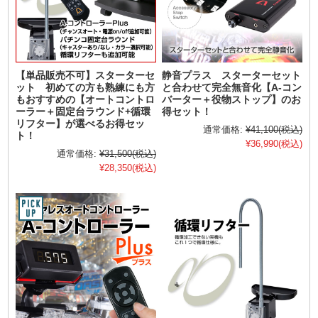
【単品販売不可】スターターセ
静音プラス スターターセット
ット 初めての方も熟練にも方
と合わせて完全無音化【A-コン
もおすすめの【オートコントロ
バーター＋役物ストップ】のお
ーラー＋固定台ラウンド+循環
得セット！
リフター】が選べるお得セッ
通常価格:
¥41,100
(税込)
ト！
¥36,990
(税込)
通常価格:
¥31,500
(税込)
¥28,350
(税込)