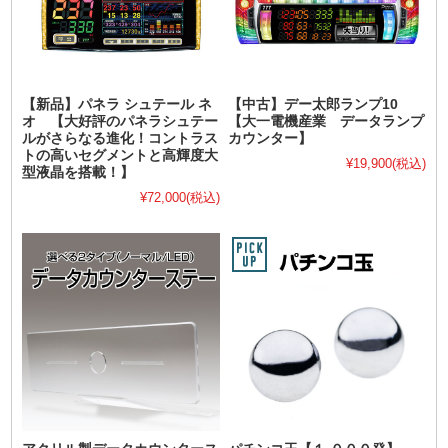
【新品】パネラ シュテール ネ
【中古】デー太郎ランプ10
オ 【大好評のパネラシュテー
【大一電機産業 データランプ
ルがさらなる進化！コントラス
カウンター】
トの高いセグメントと高輝度大
¥19,900
(税込)
型液晶を搭載！】
¥72,000
(税込)