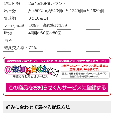
継続回数
2or4or16R9カウント
出玉数
約450個or約540個or約1240個or約1930個
賞球数
3＆10＆14
大当り確率
1/299 高確率時1/39
時短
40回or60回or80回
備考
確変突入率：77％
好みに合わせて選べる配送方法