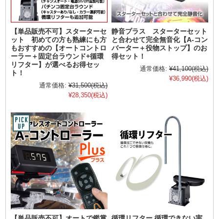
【単品販売不可】スターターセ
静音プラス スターターセット
ット 初めての方も熟練にも方
と合わせて完全無音化【A-コン
もおすすめの【オートコントロ
バーター＋役物ストップ】のお
ーラー＋固定台ラウンド+循環
得セット！
リフター】が選べるお得セッ
通常価格:
¥41,100
(税込)
ト！
¥36,990
(税込)
通常価格:
¥31,500
(税込)
¥28,350
(税込)
【単品販売不可】オートで鑑賞
循環リフター 循環できない実