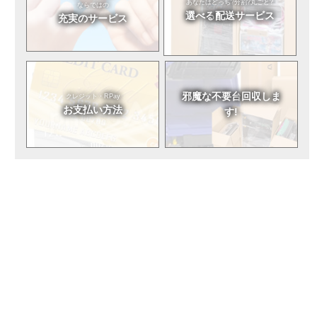
あなたはどっち?
分割?丸ごと?
ならではの
選べる
配送サービス
充実のサービス
邪魔な不要台
回収しま
クレジット・RPay
お支払い方法
す!