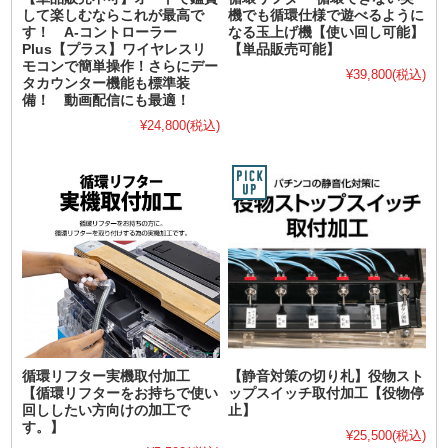
して楽しむならこれが最高で
機でも循環仕様で遊べるように
す！ A-コントローラー
なる玉上げ機【使い回し可能】
Plus【プラス】ワイヤレスリ
【単品販売可能】
モコンで簡単操作！さらにデー
¥39,800
(税込)
タカウンター機能も標準装
備！ 動画配信にも最適！
¥24,800
(税込)
循環リフター実機取付加工
【静音対策の切り札】役物スト
【循環リフターをお持ちで使い
ップスイッチ取付加工【役物停
回ししたい方向けの加工で
止】
す。】
¥25,500
(税込)