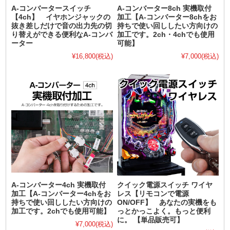
A-コンバータースイッチ
A-コンバーター8ch 実機取付
【4ch】 イヤホンジャックの
加工【A-コンバーター8chをお
抜き差しだけで音の出力先の切
持ちで使い回ししたい方向けの
り替えができる便利なA-コンバ
加工です。2ch・4chでも使用
ーター
可能】
¥16,800
(税込)
¥7,000
(税込)
A-コンバーター4ch 実機取付
クイック電源スイッチ ワイヤ
加工【A-コンバーター4chをお
レス【リモコンで電源
持ちで使い回ししたい方向けの
ON/OFF】 あなたの実機をも
加工です。2chでも使用可能】
っとかっこよく。もっと便利
に。 【単品販売可】
¥7,000
(税込)