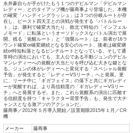
永井豪自らが手がけたもう１つのデビルマン「デビルマン
レディー」とのタイアップ機が藤商事より登場した。本機
の確変「ハンティングラッシュ」は３つの分岐ルートが存
在し、ビースト四天王との決戦が発生する「バトルルー
ト」は、勝利で確変大当たり、敗北で時短の「インフェル
ノモード」に転落というオーソドックスなバトル演出で展
開。残る「覚醒ルート」と「強襲ルート」は、前者が16ラ
ウンド確変or確変継続となる安心のルート、後者は確変継
続or時短転落となるピンチルートとなっている。そして通
常時の演出においても、主人公である不動ジュンのデビル
マンレディーへの覚醒が大当たりを呼び込む大きな鍵とな
る。ジュンの体がレディーへと変化する「スペシャル覚醒
予告」が発生すると「レディーVSリーチ」へと発展。更
に、リーチ中に「ギガフェイス」の落下と共にギガレディ
ーが覚醒すれば、より高信頼度の「ギガレディーVSリー
チ」へと発展するぞ。また、これら覚醒系の演出に匹敵す
る信頼度を持つ「キャラクター背景予告」も、発生で大チ
ャンスとなる激アツのアクションだ。
藤商事／2012年５月導入開始／設置期限2015年１月／CR
機
メーカー
藤商事