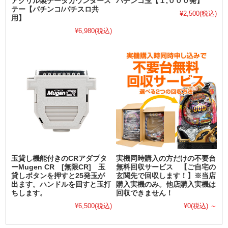
アクリル製データカウンタース
パチンコ玉【１,０００発】
テー【パチンコ/パチスロ共
¥2,500
(税込)
用】
¥6,980
(税込)
玉貸し機能付きのCRアダプタ
実機同時購入の方だけの不要台
ーMugen CR [無限CR] 玉
無料回収サービス 【ご自宅の
貸しボタンを押すと25発玉が
玄関先で回収します！】※当店
出ます。ハンドルを回すと玉打
購入実機のみ。他店購入実機は
ちします。
回収できません！
¥6,500
(税込)
¥0
(税込)
～