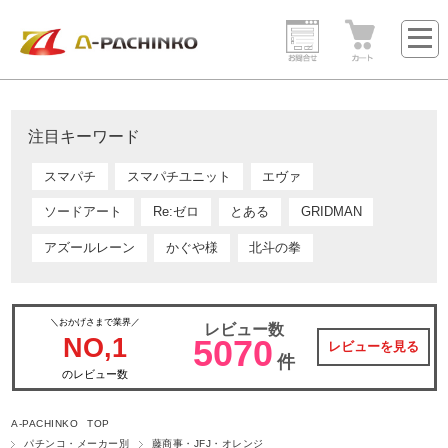
注目キーワード
スマパチ
スマパチユニット
エヴァ
ソードアート
Re:ゼロ
とある
GRIDMAN
アズールレーン
かぐや様
北斗の拳
＼おかげさまで業界／
レビュー数
NO,1
5070
レビューを見る
件
のレビュー数
A-PACHINKO TOP
パチンコ・メーカー別
藤商事・JFJ・オレンジ