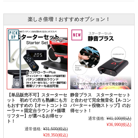
楽しさ倍増！おすすめオプション！
【単品販売不可】スターターセ
静音プラス スターターセット
ット 初めての方も熟練にも方
と合わせて完全無音化【A-コン
もおすすめの【オートコントロ
バーター＋役物ストップ】のお
ーラー＋固定台ラウンド+循環
得セット！
リフター】が選べるお得セッ
通常価格:
¥41,100
(税込)
ト！
¥36,990
(税込)
通常価格:
¥31,500
(税込)
¥28,350
(税込)