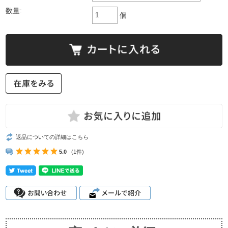
数量:
個
返品についての詳細はこちら
5.0
(1件)