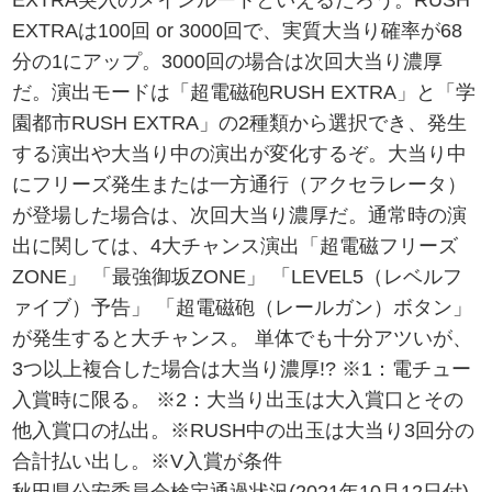
EXTRA突入のメインルートといえるだろう。RUSH
EXTRAは100回 or 3000回で、実質大当り確率が68
分の1にアップ。3000回の場合は次回大当り濃厚
だ。演出モードは「超電磁砲RUSH EXTRA」と「学
園都市RUSH EXTRA」の2種類から選択でき、発生
する演出や大当り中の演出が変化するぞ。大当り中
にフリーズ発生または一方通行（アクセラレータ）
が登場した場合は、次回大当り濃厚だ。通常時の演
出に関しては、4大チャンス演出「超電磁フリーズ
ZONE」 「最強御坂ZONE」 「LEVEL5（レベルフ
ァイブ）予告」 「超電磁砲（レールガン）ボタン」
が発生すると大チャンス。 単体でも十分アツいが、
3つ以上複合した場合は大当り濃厚!? ※1：電チュー
入賞時に限る。 ※2：大当り出玉は大入賞口とその
他入賞口の払出。※RUSH中の出玉は大当り3回分の
合計払い出し。※V入賞が条件