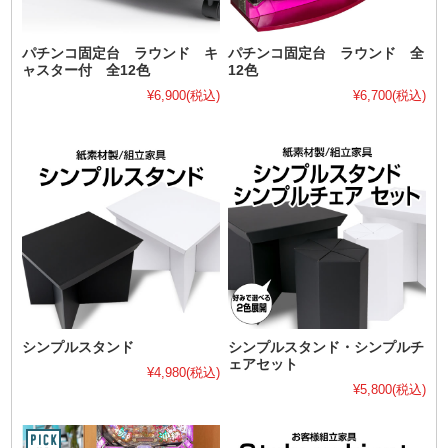
パチンコ固定台 ラウンド キ
パチンコ固定台 ラウンド 全
ャスター付 全12色
12色
¥6,900
(税込)
¥6,700
(税込)
シンプルスタンド
シンプルスタンド・シンプルチ
ェアセット
¥4,980
(税込)
¥5,800
(税込)