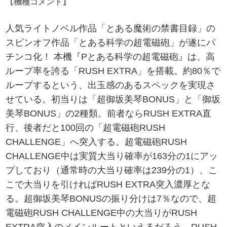
【機種コメント】
人気ライトノベル作品「とある魔術の禁書目録」の
スピンオフ作品「とある科学の超電磁砲」が遂にパ
チンコ化！ 本機『Pとある科学の超電磁砲』は、高
ループ率を誇る「RUSH EXTRA」を搭載。約80％で
ループするという、出玉感のあるスペックを実現さ
せている。初当りは「超御坂美琴BONUS」と「御坂
美琴BONUS」の2種類。前者ならRUSH EXTRA直
行、後者だと100回の「超電磁砲RUSH
CHALLENGE」へ突入する。超電磁砲RUSH
CHALLENGE中は実質大当り確率が163分の1にアッ
プしており（通常時の大当り確率は239分の1）、こ
こで大当りを引ければRUSH EXTRA突入濃厚とな
る。超御坂美琴BONUSの振り分けは7％なので、超
電磁砲RUSH CHALLENGE中の大当りがRUSH