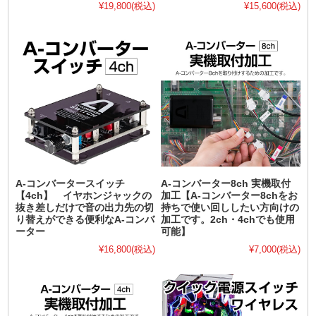
¥19,800
(税込)
¥15,600
(税込)
A-コンバータースイッチ
A-コンバーター8ch 実機取付
【4ch】 イヤホンジャックの
加工【A-コンバーター8chをお
抜き差しだけで音の出力先の切
持ちで使い回ししたい方向けの
り替えができる便利なA-コンバ
加工です。2ch・4chでも使用
ーター
可能】
¥16,800
(税込)
¥7,000
(税込)