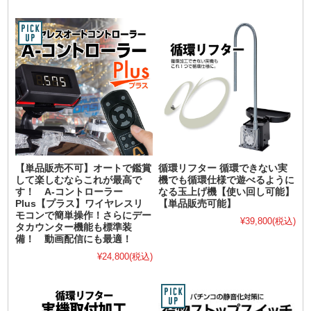
【単品販売不可】オートで鑑賞
循環リフター 循環できない実
して楽しむならこれが最高で
機でも循環仕様で遊べるように
す！ A-コントローラー
なる玉上げ機【使い回し可能】
Plus【プラス】ワイヤレスリ
【単品販売可能】
モコンで簡単操作！さらにデー
¥39,800
(税込)
タカウンター機能も標準装
備！ 動画配信にも最適！
¥24,800
(税込)