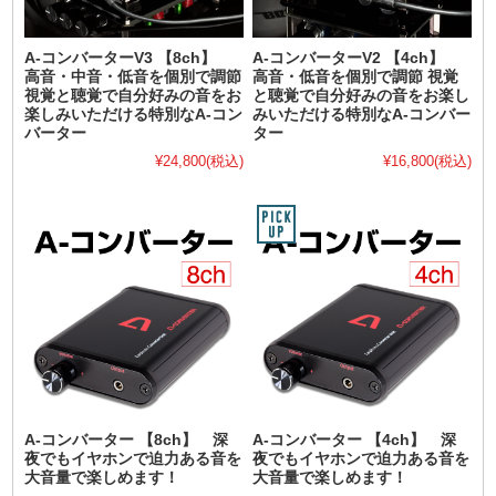
A-コンバーターV3 【8ch】
A-コンバーターV2 【4ch】
高音・中音・低音を個別で調節
高音・低音を個別で調節 視覚
視覚と聴覚で自分好みの音をお
と聴覚で自分好みの音をお楽し
楽しみいただける特別なA-コン
みいただける特別なA-コンバー
バーター
ター
¥24,800
(税込)
¥16,800
(税込)
A-コンバーター 【8ch】 深
A-コンバーター 【4ch】 深
夜でもイヤホンで迫力ある音を
夜でもイヤホンで迫力ある音を
大音量で楽しめます！
大音量で楽しめます！