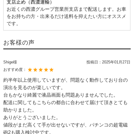
支店止め（西濃運輸）
お近くの西濃グループ営業所支店まで配送します。お車
をお持ちの方・出来るだけ送料を抑えたい方にオススメ
です。
お客様の声
Shige様
投稿日：
2025年01月27日
おすすめ度：
約半年以上使用していますが、問題なく動作しており台の
演出を見るのが楽しいです。
台もかなり綺麗で液晶画面も問題ありませんでした。
配送に関してもこちらの都合に合わせて届けて頂きとても
助かりました。
ありがとうございました。
値段がまだ高くて手が出せないですが、パチンコの超電磁
砲2も購入検討中です。