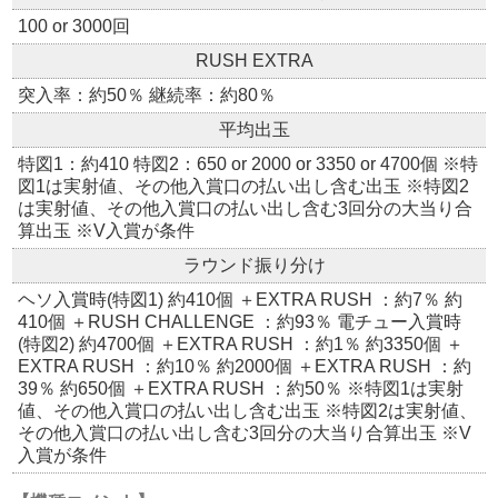
100 or 3000回
RUSH EXTRA
突入率：約50％ 継続率：約80％
平均出玉
特図1：約410 特図2：650 or 2000 or 3350 or 4700個 ※特
図1は実射値、その他入賞口の払い出し含む出玉 ※特図2
は実射値、その他入賞口の払い出し含む3回分の大当り合
算出玉 ※V入賞が条件
ラウンド振り分け
ヘソ入賞時(特図1) 約410個 ＋EXTRA RUSH ：約7％ 約
410個 ＋RUSH CHALLENGE ：約93％ 電チュー入賞時
(特図2) 約4700個 ＋EXTRA RUSH ：約1％ 約3350個 ＋
EXTRA RUSH ：約10％ 約2000個 ＋EXTRA RUSH ：約
39％ 約650個 ＋EXTRA RUSH ：約50％ ※特図1は実射
値、その他入賞口の払い出し含む出玉 ※特図2は実射値、
その他入賞口の払い出し含む3回分の大当り合算出玉 ※V
入賞が条件