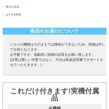
新台/人気台
おすすめ商品
商品のお届けについて
こちらの機種はそのままでは梱包ができないため、役物は外し
て出荷となります。
お手数ですが、遊戯前に役物の設置をお願い致します。
(設置は難しい作業ではなく、方法は取扱説明書でサポートさ
せていただきます。)
これだけ付きます!実機付属
品
全機種