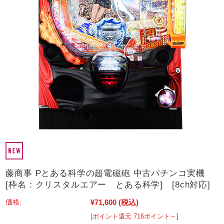
藤商事 Pとある科学の超電磁砲 中古パチンコ実機
[枠名：クリスタルエアー とある科学] [8ch対応]
¥71,600
(税込)
価格:
[ポイント還元 716ポイント～]