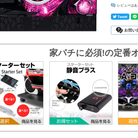
レビューはあ
家パチに必須!
の定番オ