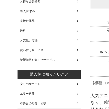
お得な会員特典
購入前Q&A
実機付属品
送料
お支払い方法
買い替えサービス
ラウ
希望価格お知らせサービス
購入後に知りたいこと
【機種コ
安心のサポート
エラー解除
人気アニ
なり、確
不要台の処分・回収