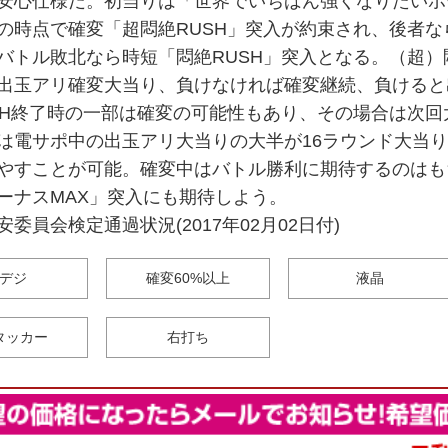
安心仕様だ。初当りは「世界でいちばん強くなりたいボ
の時点で確変「超悶絶RUSH」突入が約束され、後者な
バトル敗北なら時短「悶絶RUSH」突入となる。（超）
出玉アリ確変大当り、負けなければ確変継続、負けると
SH終了時の一部は確変の可能性もあり、その場合は次
は電サポ中の出玉アリ大当りの大半が16ラウンド大当
やすことが可能。確変中はバトル勝利に期待するのはも
ーナスMAX」突入にも期待しよう。
委員会検定通過状況(2017年02月02日付)
デジ
確変60%以上
液晶
タッカー
右打ち