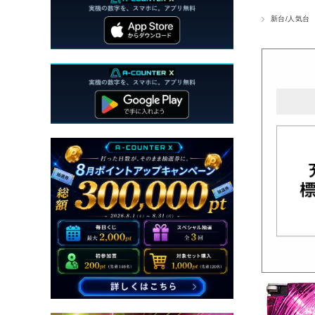
新台/人気台