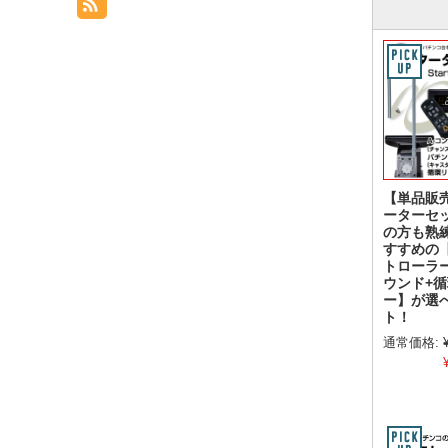
【単品販
ーターセ
の方も熟
すすめの
トローラ
ウンド+
ー】が選
ト！
通常価格: