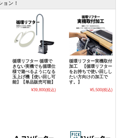
ション！
循環リフター 循環で
循環リフター実機取付
きない実機でも循環仕
加工 【循環リフター
様で遊べるようになる
をお持ちで使い回しし
玉上げ機【使い回し可
たい方向けの加工で
能】【単品販売可能】
す。】
¥39,800
(税込)
¥5,500
(税込)