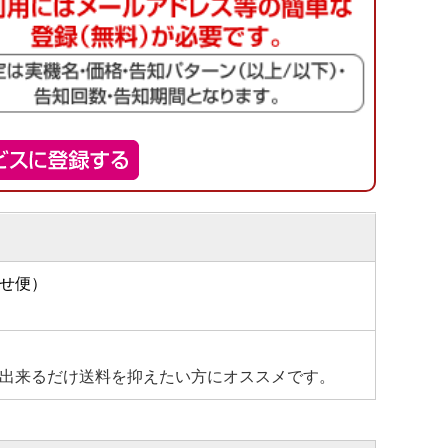
せ便）
出来るだけ送料を抑えたい方にオススメです。