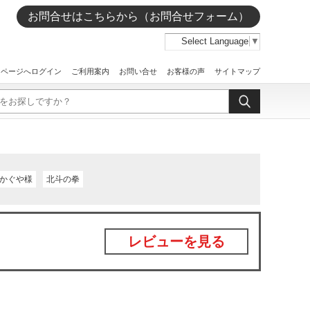
お問合せはこちらから（お問合せフォーム）
Select Language
▼
イページへログイン
ご利用案内
お問い合せ
お客様の声
サイトマップ
かぐや様
北斗の拳
レビューを見る