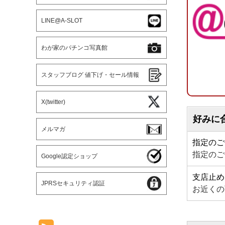
LINE@A-SLOT
わが家のパチンコ写真館
スタッフブログ 値下げ・セール情報
X(twitter)
好みに
メルマガ
指定のご
指定のご
Google認定ショップ
支店止め
JPRSセキュリティ認証
お近くの