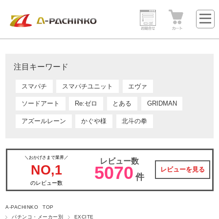
注目キーワード
スマパチ
スマパチユニット
エヴァ
ソードアート
Re:ゼロ
とある
GRIDMAN
アズールレーン
かぐや様
北斗の拳
＼おかげさまで業界／
レビュー数
NO,1
5070
レビューを見る
件
のレビュー数
A-PACHINKO TOP
パチンコ・メーカー別
EXCITE