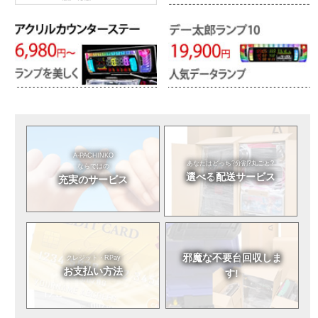
A-PACHINKO
あなたはどっち?
分割?丸ごと?
ならではの
選べる
配送サービス
充実のサービス
邪魔な不要台
回収しま
クレジット・RPay
お支払い方法
す!