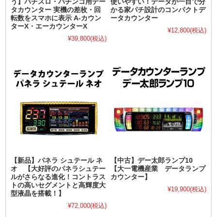
う】パチスロ・パチンコ用デー
使いやすい！データが一目で分
タカウンター 実機の差枚・回
かる家パチ設計のコンパクトデ
転数をスマホに表示 A-カウン
ータカウンター
ターX・エーカウンターX
¥12,800
(税込)
¥39,800
(税込)
【新品】パネラ シュテール ネ
【中古】デー太郎ランプ10
オ 【大好評のパネラシュテー
【大一電機産業 データランプ
ルがさらなる進化！コントラス
カウンター】
トの高いセグメントと高輝度大
¥19,900
(税込)
型液晶を搭載！】
¥72,000
(税込)