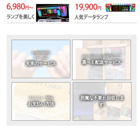
A-PACHINKO
あなたはどっち?
分割?丸ごと?
ならではの
選べる
配送サービス
充実のサービス
邪魔な不要台
回収しま
クレジット・RPay
お支払い方法
す!