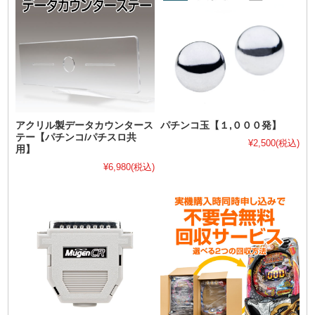
アクリル製データカウンタース
パチンコ玉【１,０００発】
テー【パチンコ/パチスロ共
¥2,500
(税込)
用】
¥6,980
(税込)