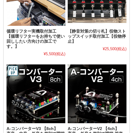
循環リフター実機取付加工
【静音対策の切り札】役物スト
【循環リフターをお持ちで使い
ップスイッチ取付加工【役物停
回ししたい方向けの加工で
止】
す。】
¥25,500
(税込)
¥5,500
(税込)
A-コンバーターV3 【8ch】
A-コンバーターV2 【4ch】