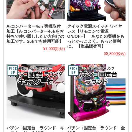
A-コンバーター4ch 実機取付
クイック電源スイッチ ワイヤ
加工【A-コンバーター4chをお
レス【リモコンで電源
持ちで使い回ししたい方向けの
ON/OFF】 あなたの実機をも
加工です。2chでも使用可能】
っとかっこよく。もっと便利
に。 【単品販売可】
¥7,000
(税込)
¥8,800
(税込)
パチンコ固定台 ラウンド キ
パチンコ固定台 ラウンド 全