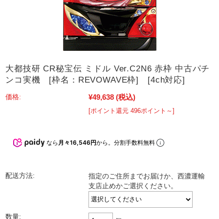
大都技研 CR秘宝伝 ミドル Ver.C2N6 赤枠 中古パチ
ンコ実機 [枠名：REVOWAVE枠] [4ch対応]
¥49,638
(税込)
価格:
[ポイント還元 496ポイント～]
なら
月々16,546円
から。分割手数料無料
配送方法:
指定のご住所までお届けか、西濃運輸
支店止めかご選択ください。
数量: