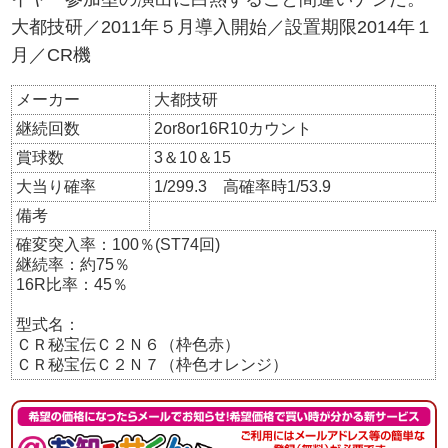
大都技研／2011年５月導入開始／設置期限2014年１
月／CR機
メーカー
大都技研
継続回数
2or8or16R10カウント
賞球数
3＆10＆15
大当り確率
1/299.3 高確率時1/53.9
備考
確変突入率：100％(ST74回)
継続率：約75％
16R比率：45％
型式名：
ＣＲ秘宝伝Ｃ２Ｎ６（枠色赤）
ＣＲ秘宝伝Ｃ２Ｎ７（枠色オレンジ）