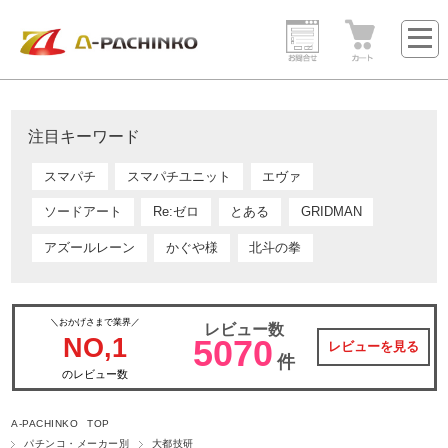
注目キーワード
スマパチ
スマパチユニット
エヴァ
ソードアート
Re:ゼロ
とある
GRIDMAN
アズールレーン
かぐや様
北斗の拳
＼おかげさまで業界／
レビュー数
NO,1
5070
レビューを見る
件
のレビュー数
A-PACHINKO TOP
パチンコ・メーカー別
大都技研