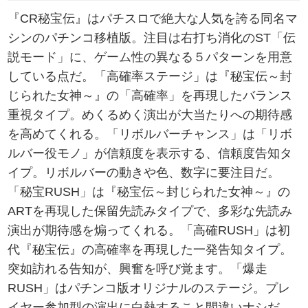
『CR秘宝伝』はパチスロで絶大な人気を誇る同名マ
シンのパチンコ移植版。注目は右打ち消化のST「伝
説モード」に、ゲーム性の異なる５パターンを用意
している点だ。「高確率ステージ」は『秘宝伝～封
じられた女神～』の「高確率」を再現したバランス
重視タイプ。めくるめく演出が大当たりへの期待感
を高めてくれる。「リボルバーチャンス」は「リボ
ルバー役モノ」が信頼度を表示する、信頼度告知タ
イプ。リボルバーの動きや色、数字に要注目だ。
「秘宝RUSH」は『秘宝伝～封じられた女神～』の
ARTを再現した保留先読みタイプで、多彩な先読み
演出が期待感を煽ってくれる。「高確RUSH」は初
代『秘宝伝』の高確率を再現した一発告知タイプ。
突如訪れる告知が、興奮を呼び覚ます。「爆走
RUSH」はパチンコ版オリジナルのステージ。プレ
イヤー参加型の演出に白熱すること間違いナシだ。