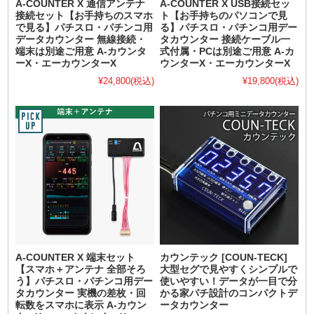
A-COUNTER X 通信アンテナ
A-COUNTER X USB接続セッ
接続セット【お手持ちのスマホ
ト【お手持ちのパソコンで見
で見る】パチスロ・パチンコ用
る】パチスロ・パチンコ用デー
データカウンター 無線接続・
タカウンター 接続ケーブル一
端末は別途ご用意 A-カウンタ
式付属・PCは別途ご用意 A-カ
ーX・エーカウンターX
ウンターX・エーカウンターX
¥24,800
(税込)
¥19,800
(税込)
A-COUNTER X 端末セット
カウンテック [COUN-TECK]
【スマホ＋アンテナ 全部そろ
大型セグで見やすくシンプルで
う】パチスロ・パチンコ用デー
使いやすい！データが一目で分
タカウンター 実機の差枚・回
かる家パチ設計のコンパクトデ
転数をスマホに表示 A-カウン
ータカウンター