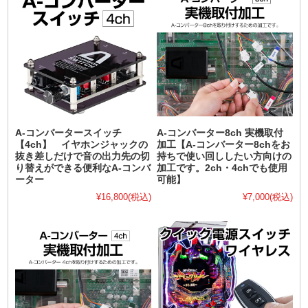
A-コンバータースイッチ
A-コンバーター8ch 実機取付
【4ch】 イヤホンジャックの
加工【A-コンバーター8chをお
抜き差しだけで音の出力先の切
持ちで使い回ししたい方向けの
り替えができる便利なA-コンバ
加工です。2ch・4chでも使用
ーター
可能】
¥16,800
(税込)
¥7,000
(税込)