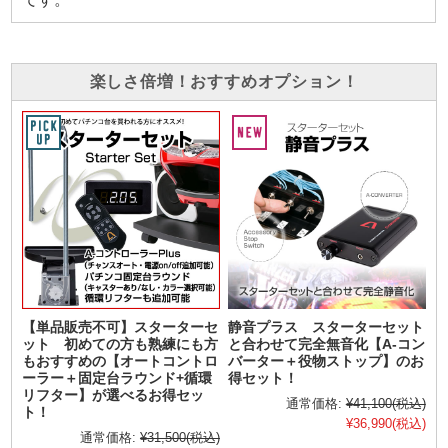
楽しさ倍増！おすすめオプション！
【単品販売不可】スターターセ
静音プラス スターターセット
ット 初めての方も熟練にも方
と合わせて完全無音化【A-コン
もおすすめの【オートコントロ
バーター＋役物ストップ】のお
ーラー＋固定台ラウンド+循環
得セット！
リフター】が選べるお得セッ
通常価格:
¥41,100
(税込)
ト！
¥36,990
(税込)
通常価格:
¥31,500
(税込)