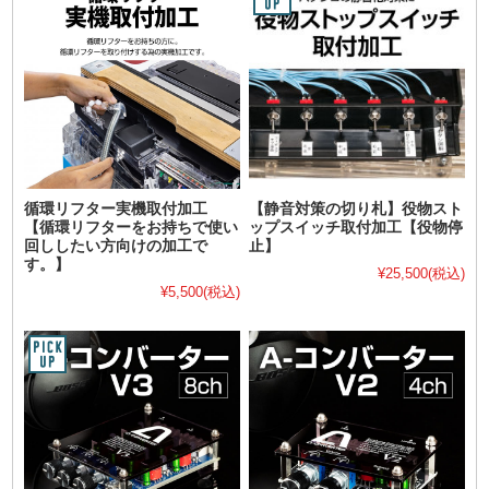
循環リフター実機取付加工
【静音対策の切り札】役物スト
【循環リフターをお持ちで使い
ップスイッチ取付加工【役物停
回ししたい方向けの加工で
止】
す。】
¥25,500
(税込)
¥5,500
(税込)