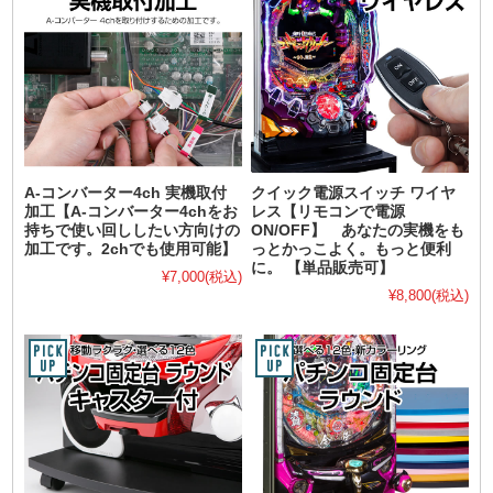
A-コンバーター4ch 実機取付
クイック電源スイッチ ワイヤ
加工【A-コンバーター4chをお
レス【リモコンで電源
持ちで使い回ししたい方向けの
ON/OFF】 あなたの実機をも
加工です。2chでも使用可能】
っとかっこよく。もっと便利
に。 【単品販売可】
¥7,000
(税込)
¥8,800
(税込)