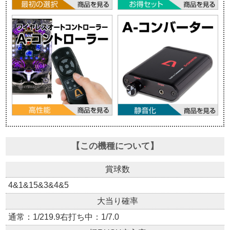
【この機種について】
賞球数
4&1&15&3&4&5
大当り確率
通常：1/219.9右打ち中：1/7.0