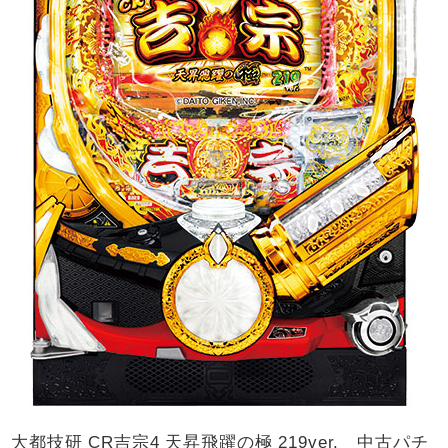
大都技研 CR吉宗4 天昇飛躍の極 219ver. 中古パチ