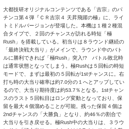
大都技研オリジナルコンテンツである「吉宗」のパ
チンコ第４弾『ＣＲ吉宗４ 天昇飛躍の極』に、ライ
トミドルバージョンが登場した。本機は１種２種混
合タイプで、２回のチャンスが訪れる時短「極
Rush」を搭載している。初当りは８ラウンド継続の
「最終決戦大当り」がメインで、ラウンド中のバト
ルに勝利できれば「極Rush」突入!? バトル敗北時
は通常状態となってしまう。極Rushは５回転の時短
モードで、まずは最初の５回転が1stチャンスに。右
打ち時の大当り確率は約7.0分の１へとアップしてい
るので、大当り期待度は約53.7％となる。1stチャン
スのラスト５回転目はロング変動となっており、保
留を最大４個溜めることが可能。残った保留４個は
2ndチャンスの「大勝負」となり、約46％の割合で
大当りを引き戻せる。極Rush中の大当りは、３ラウ