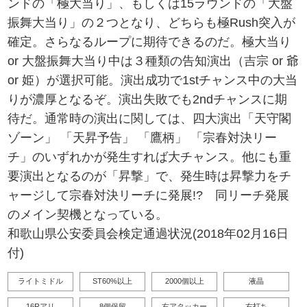
ンドの「極大当り」、もしくは15ラウンドの「大盤
振舞大当り」の２つとなり、どちらも極Rush突入が
確定。さらなるループに期待できるのだ。極大当り
or 大盤振舞大当り中は３種類の告知演出（吉宗 or 爺
or 姫）が選択可能。演出成功で1stチャンス中の大当
りが濃厚となるぞ。演出失敗でも2ndチャンスに期
待だ。通常時の演出に関しては、四大演出「天守閣
ゾーン」 「天昇予告」 「鷹柄」 「宗春対決リー
チ」のいずれかが発生すれば大チャンス。他にも重
要演出となるのが「昇撃」で、発生時は昇撃力をチ
ャージして宗春対決リーチに発展!? 同リーチ発展
のメイン契機となっている。
和歌山県公安委員会検定通過状況(2018年02月16日
付)
ライトミドル
ST60%以上
2000個以上
液晶
16Rアリ
8個保留
右アタッカー
右打ち