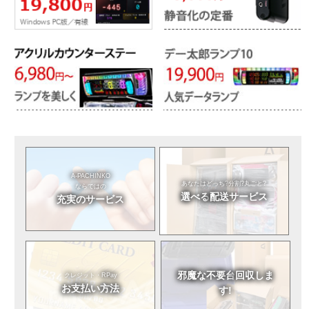
A-PACHINKO
あなたはどっち?
分割?丸ごと?
ならではの
選べる
配送サービス
充実のサービス
邪魔な不要台
回収しま
クレジット・RPay
お支払い方法
す!