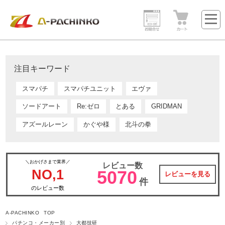
注目キーワード
スマパチ
スマパチユニット
エヴァ
ソードアート
Re:ゼロ
とある
GRIDMAN
アズールレーン
かぐや様
北斗の拳
＼おかげさまで業界／
レビュー数
NO,1
5070
レビューを見る
件
のレビュー数
A-PACHINKO TOP
パチンコ・メーカー別
大都技研