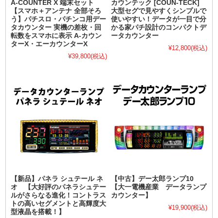
A-COUNTER X 端末セット
カウンテック [COUN-TECK]
【スマホ＋アンテナ 全部そろ
大型セグで見やすくシンプルで
う】パチスロ・パチンコ用デー
使いやすい！データが一目で分
タカウンター 実機の差枚・回
かる家パチ設計のコンパクトデ
転数をスマホに表示 A-カウン
ータカウンター
ターX・エーカウンターX
¥12,800
(税込)
¥39,800
(税込)
【新品】パネラ シュテール ネ
【中古】デー太郎ランプ10
オ 【大好評のパネラシュテー
【大一電機産業 データランプ
ルがさらなる進化！コントラス
カウンター】
トの高いセグメントと高輝度大
¥19,900
(税込)
型液晶を搭載！】