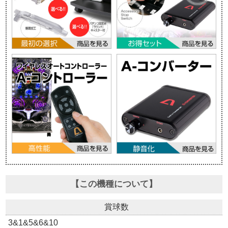
【この機種について】
賞球数
3&1&5&6&10