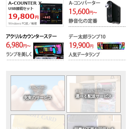
A-PACHINKO
あなたはどっち?
分割?丸ごと?
ならではの
選べる
配送サービス
充実のサービス