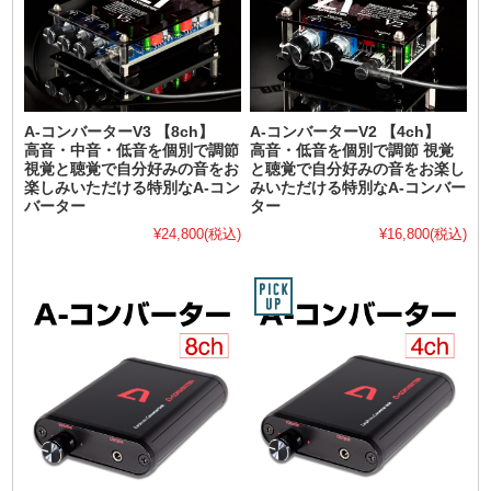
A-コンバーターV3 【8ch】
A-コンバーターV2 【4ch】
高音・中音・低音を個別で調節
高音・低音を個別で調節 視覚
視覚と聴覚で自分好みの音をお
と聴覚で自分好みの音をお楽し
楽しみいただける特別なA-コン
みいただける特別なA-コンバー
バーター
ター
¥24,800
(税込)
¥16,800
(税込)