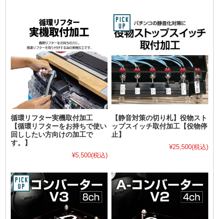
循環リフター実機取付加工
【静音対策の切り札】役物スト
【循環リフターをお持ちで使い
ップスイッチ取付加工【役物停
回ししたい方向けの加工で
止】
す。】
¥25,500
(税込)
¥5,500
(税込)