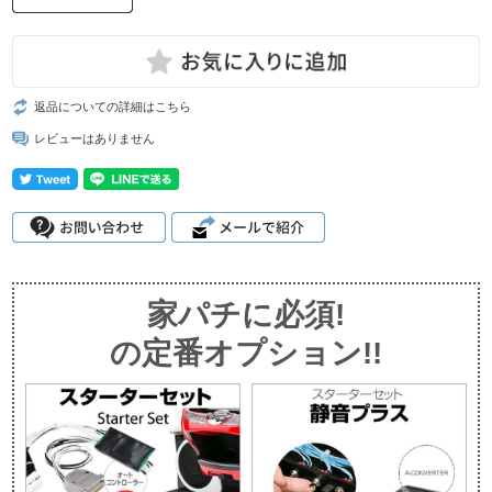
返品についての詳細はこちら
レビューはありません
家パチに必須!
の定番オプション!!