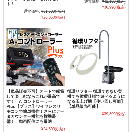
通常価格:
¥41,100
(税込)
ト！
¥36,990
(税込)
通常価格:
¥31,500
(税込)
¥28,350
(税込)
【単品販売不可】オートで鑑賞
循環リフター 循環できない実
して楽しむならこれが最高で
機でも循環仕様で遊べるように
す！ A-コントローラー
なる玉上げ機【使い回し可能】
Plus【プラス】ワイヤレスリ
【単品販売可能】
モコンで簡単操作！さらにデー
¥39,800
(税込)
タカウンター機能も標準装
備！ 動画配信にも最適！
¥24,800
(税込)