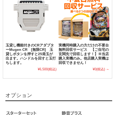
玉貸し機能付きのCRアダプタ
実機同時購入の方だけの不要台
ーMugen CR [無限CR] 玉
無料回収サービス 【ご自宅の
貸しボタンを押すと25発玉が
玄関先で回収します！】※当店
出ます。ハンドルを回すと玉打
購入実機のみ。他店購入実機は
ちします。
回収できません！
¥6,500
(税込)
¥0
(税込)
～
オプション