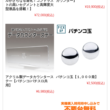
ルがさらなる進化！コントラス
カウンター】
トの高いセグメントと高輝度大
¥19,900
(税込)
型液晶を搭載！】
¥72,000
(税込)
アクリル製データカウンタース
パチンコ玉【１,０００発】
テー【パチンコ/パチスロ共
¥2,500
(税込)
用】
¥6,980
(税込)