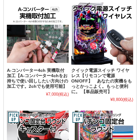
A-コンバーター4ch 実機取付
クイック電源スイッチ ワイヤ
加工【A-コンバーター4chをお
レス【リモコンで電源
持ちで使い回ししたい方向けの
ON/OFF】 あなたの実機をも
加工です。2chでも使用可能】
っとかっこよく。もっと便利
に。 【単品販売可】
¥7,000
(税込)
¥8,800
(税込)