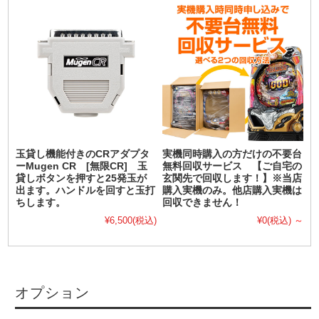
玉貸し機能付きのCRアダプタ
実機同時購入の方だけの不要台
ーMugen CR [無限CR] 玉
無料回収サービス 【ご自宅の
貸しボタンを押すと25発玉が
玄関先で回収します！】※当店
出ます。ハンドルを回すと玉打
購入実機のみ。他店購入実機は
ちします。
回収できません！
¥6,500
(税込)
¥0
(税込)
～
オプション