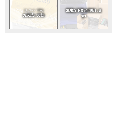
邪魔な不要台
回収しま
クレジット・RPay
お支払い方法
す!