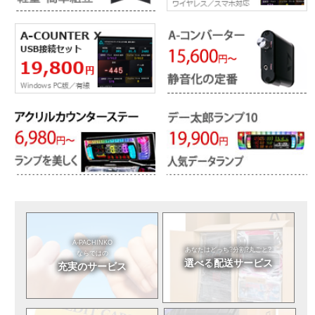
A-PACHINKO
あなたはどっち?
分割?丸ごと?
ならではの
選べる
配送サービス
充実のサービス