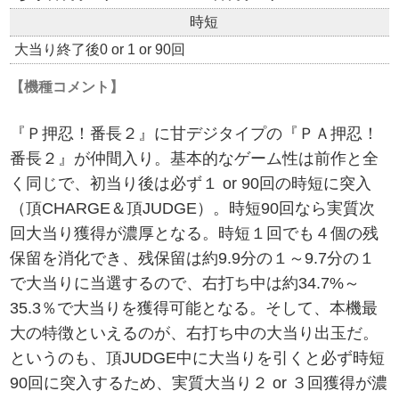
時短
大当り終了後0 or 1 or 90回
【機種コメント】
『Ｐ押忍！番長２』に甘デジタイプの『ＰＡ押忍！
番長２』が仲間入り。基本的なゲーム性は前作と全
く同じで、初当り後は必ず１ or 90回の時短に突入
（頂CHARGE＆頂JUDGE）。時短90回なら実質次
回大当り獲得が濃厚となる。時短１回でも４個の残
保留を消化でき、残保留は約9.9分の１～9.7分の１
で大当りに当選するので、右打ち中は約34.7%～
35.3％で大当りを獲得可能となる。そして、本機最
大の特徴といえるのが、右打ち中の大当り出玉だ。
というのも、頂JUDGE中に大当りを引くと必ず時短
90回に突入するため、実質大当り２ or ３回獲得が濃