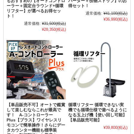
もおすすめの【オートコントロ
バーター＋役物ストップ】のお
ーラー＋固定台ラウンド+循環
得セット！
リフター】が選べるお得セッ
通常価格:
¥41,100
(税込)
ト！
¥36,990
(税込)
通常価格:
¥31,500
(税込)
¥28,350
(税込)
【単品販売不可】オートで鑑賞
循環リフター 循環できない実
して楽しむならこれが最高で
機でも循環仕様で遊べるように
す！ A-コントローラー
なる玉上げ機【使い回し可能】
Plus【プラス】ワイヤレスリ
【単品販売可能】
モコンで簡単操作！さらにデー
¥39,800
(税込)
タカウンター機能も標準装