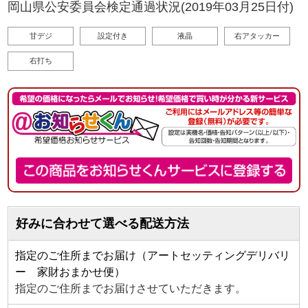
岡山県公安委員会検定通過状況(2019年03月25日付)
甘デジ
設定付き
液晶
右アタッカー
右打ち
好みに合わせて選べる配送方法
指定のご住所までお届け（アートセッティングデリバリ
ー 家財おまかせ便）
指定のご住所までお届けさせていただきます。