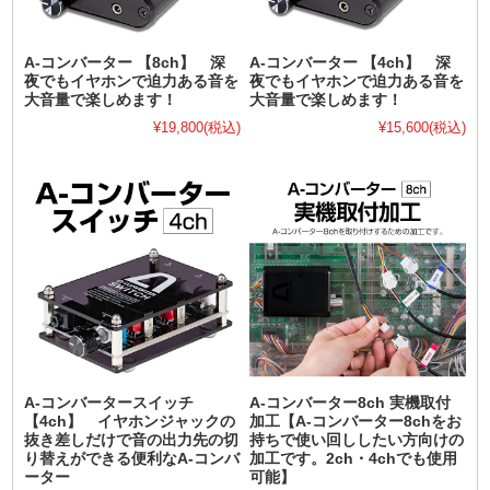
A-コンバーター 【8ch】 深
A-コンバーター 【4ch】 深
夜でもイヤホンで迫力ある音を
夜でもイヤホンで迫力ある音を
大音量で楽しめます！
大音量で楽しめます！
¥19,800
(税込)
¥15,600
(税込)
A-コンバータースイッチ
A-コンバーター8ch 実機取付
【4ch】 イヤホンジャックの
加工【A-コンバーター8chをお
抜き差しだけで音の出力先の切
持ちで使い回ししたい方向けの
り替えができる便利なA-コンバ
加工です。2ch・4chでも使用
ーター
可能】