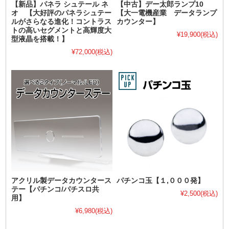
【新品】パネラ シュテール ネ
【中古】デー太郎ランプ10
オ 【大好評のパネラシュテー
【大一電機産業 データランプ
ルがさらなる進化！コントラス
カウンター】
トの高いセグメントと高輝度大
¥19,900
(税込)
型液晶を搭載！】
¥72,000
(税込)
アクリル製データカウンタース
パチンコ玉【１,０００発】
テー【パチンコ/パチスロ共
¥2,500
(税込)
用】
¥6,980
(税込)