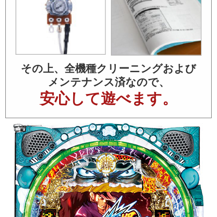
その上、全機種クリーニングおよび
メンテナンス済なので、
安心して遊べます。