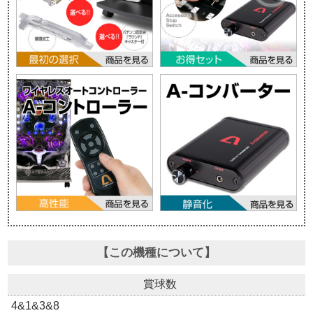
【この機種について】
賞球数
4&1&3&8