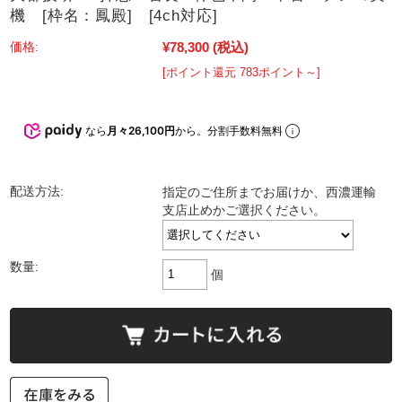
機 [枠名：鳳殿] [4ch対応]
¥78,300
(税込)
価格:
[ポイント還元 783ポイント～]
なら
月々26,100円
から。分割手数料無料
配送方法:
指定のご住所までお届けか、西濃運輸
支店止めかご選択ください。
数量:
個