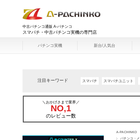
中古パチンコ通販 A-パチンコ
スマパチ・中古パチンコ実機の専門店
パチンコ実機
新台/人気台
注目キーワード
スマパチ
スマパチユニット
＼おかげさまで業界／
NO,1
のレビュー数
A-PACHINKO
パチンコ・メ