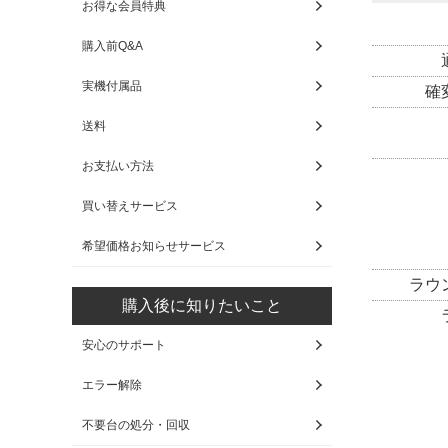
お得な会員特典
購入前Q&A
実機付属品
確
送料
お支払い方法
買い替えサービス
希望価格お知らせサービス
ラウ
購入後に知りたいこと
安心のサポート
エラー解除
不要台の処分・回収