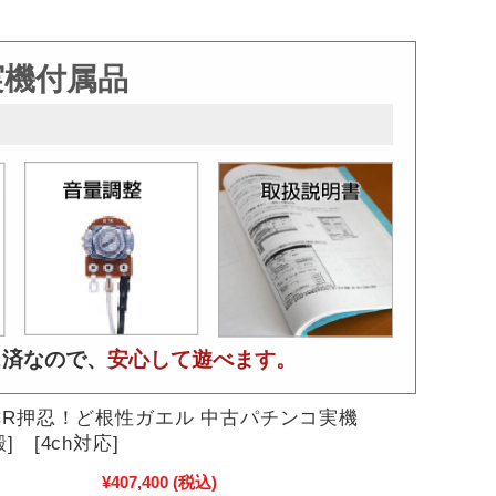
実機付属品
ス済なので、
安心して遊べます。
CR押忍！ど根性ガエル 中古パチンコ実機
] [4ch対応]
¥407,400
(税込)