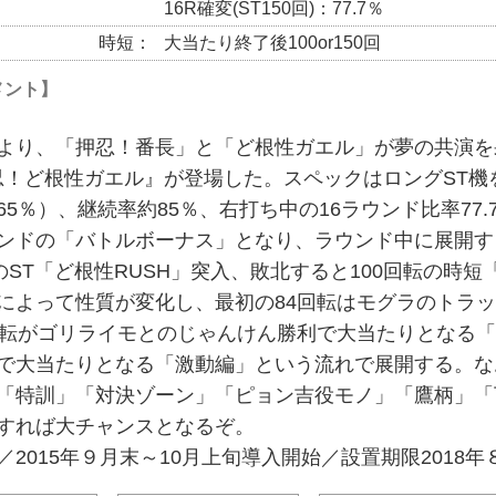
16R確変(ST150回)：77.7％
時短
大当たり終了後100or150回
メント】
より、「押忍！番長」と「ど根性ガエル」が夢の共演を
忍！ど根性ガエル』が登場した。スペックはロングST機を
65％）、継続率約85％、右打ち中の16ラウンド比率7
ラウンドの「バトルボーナス」となり、ラウンド中に展開
転のST「ど根性RUSH」突入、敗北すると100回転の時
によって性質が変化し、最初の84回転はモグラのトラ
回転がゴリライモとのじゃんけん勝利で大当たりとなる「
で大当たりとなる「激動編」という流れで展開する。な
「特訓」「対決ゾーン」「ピョン吉役モノ」「鷹柄」「
すれば大チャンスとなるぞ。
／2015年９月末～10月上旬導入開始／設置期限2018年