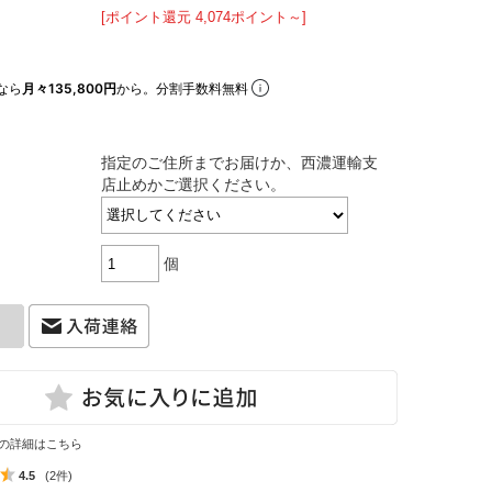
[ポイント還元 4,074ポイント～]
なら
月々135,800円
から。分割手数料無料
指定のご住所までお届けか、西濃運輸支
店止めかご選択ください。
個
の詳細はこちら
4.5
(2件)