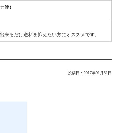
せ便）
出来るだけ送料を抑えたい方にオススメです。
投稿日：
2017年01月31日