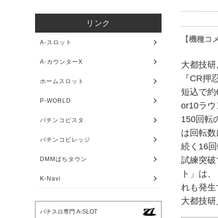
リンク
【機種コ
A-スロット
A-カウンターX
大都技研
『CR押
ホームスロット
短込で約
P-WORLD
or10
150回
パチンコビスタ
は回転数
パチンコビレッジ
続く16
試練突破
DMMぱちタウン
ト」は、
K-Navi
れも発生
大都技研
パチスロ専門 A-SLOT