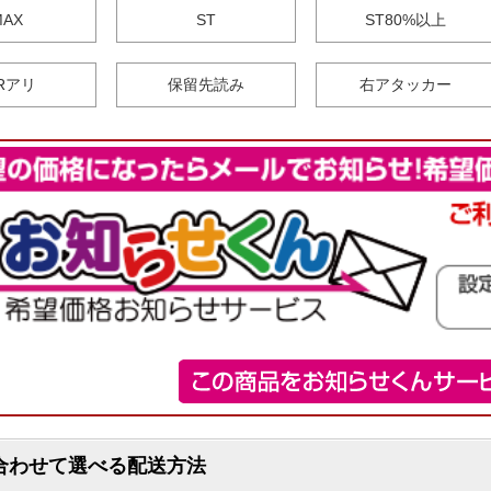
MAX
ST
ST80%以上
6Rアリ
保留先読み
右アタッカー
合わせて選べる配送方法