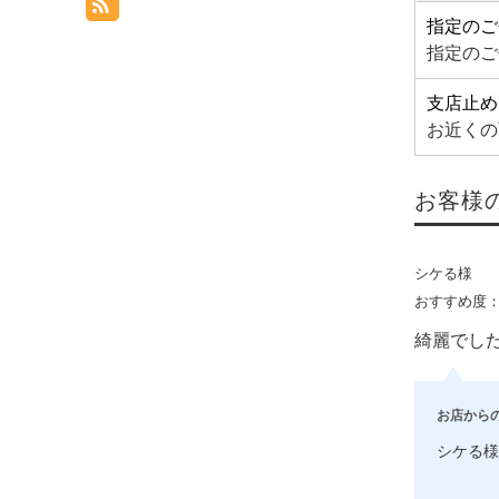
指定のご
指定のご
支店止め
お近くの
お客様
シケる様
おすすめ度
綺麗でし
お店から
シケる様