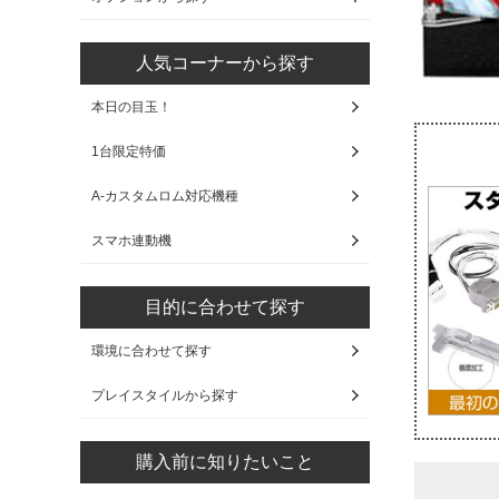
人気コーナーから探す
本日の目玉！
1台限定特価
A-カスタムロム対応機種
スマホ連動機
目的に合わせて探す
環境に合わせて探す
プレイスタイルから探す
購入前に知りたいこと