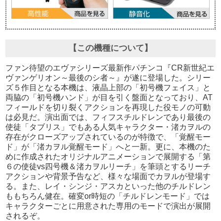
【この機種について】
ファン待望のエヴァシリーズ最新作パチンコ『CR新世紀エ
ヴァンゲリオン～最後のシ者～』が遂に登場した。シリー
ズ５作目となる本機は、液晶上部の「初号機フェイス」と
両脇の「初号機ハンド」が目を引く盤面となっており、AT
フィールドを切り裂くアクションを再現した役モノの可動
は必見だ。演出面では、フィフスチルドレンであり最後の
使徒「タブリス」でもある人気キャラクター・渚カヲルの
存在がクローズアップされているのが特徴で、「覚醒モー
ド」が「渚カヲル覚醒モード」へと一新。更に、本機のた
めに作成されたオリジナルアニメーションで展開する「第
６の使徒vs四号機＆渚カヲルリーチ」を筆頭とするリーチ
アクションや背景予告など、様々な場面でカヲルが登場す
る。また、レイ・シンジ・アスカといった他のチルドレン
ももちろん健在。確変or時短の「チルドレンモード」では
キャラクターごとに用意された専用のモードで演出が展開
されるぞ。