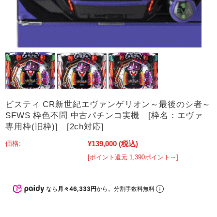
ビスティ CR新世紀エヴァンゲリオン～最後のシ者～
SFWS 枠色不問 中古パチンコ実機 [枠名：エヴァ
専用枠(旧枠)] [2ch対応]
¥139,000
(税込)
価格:
[ポイント還元 1,390ポイント～]
なら
月々46,333円
から。分割手数料無料