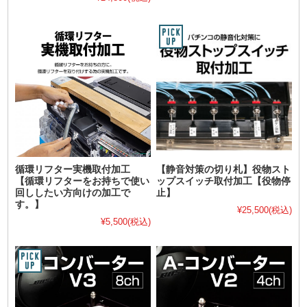
循環リフター実機取付加工
【静音対策の切り札】役物スト
【循環リフターをお持ちで使い
ップスイッチ取付加工【役物停
回ししたい方向けの加工で
止】
す。】
¥25,500
(税込)
¥5,500
(税込)