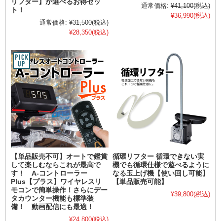
リフター】が選べるお得セッ
通常価格:
¥41,100
(税込)
ト！
¥36,990
(税込)
通常価格:
¥31,500
(税込)
¥28,350
(税込)
【単品販売不可】オートで鑑賞
循環リフター 循環できない実
して楽しむならこれが最高で
機でも循環仕様で遊べるように
す！ A-コントローラー
なる玉上げ機【使い回し可能】
Plus【プラス】ワイヤレスリ
【単品販売可能】
モコンで簡単操作！さらにデー
¥39,800
(税込)
タカウンター機能も標準装
備！ 動画配信にも最適！
¥24,800
(税込)