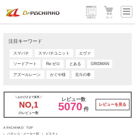
注目キーワード
スマパチ
スマパチユニット
エヴァ
ソードアート
Re:ゼロ
とある
GRIDMAN
アズールレーン
かぐや様
北斗の拳
＼おかげさまで業界／
レビュー数
NO,1
5070
レビューを見る
件
のレビュー数
A-PACHINKO TOP
パチンコ・メーカー別
ビスティ