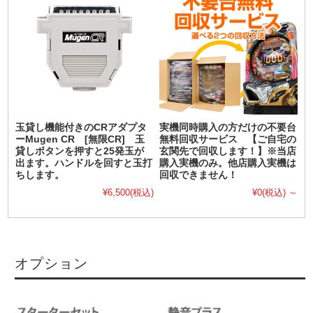
玉貸し機能付きのCRアダプタ
実機同時購入の方だけの不要台
ーMugen CR [無限CR] 玉
無料回収サービス 【ご自宅の
貸しボタンを押すと25発玉が
玄関先で回収します！】※当店
出ます。ハンドルを回すと玉打
購入実機のみ。他店購入実機は
ちします。
回収できません！
¥6,500
(税込)
¥0
(税込)
～
オプション