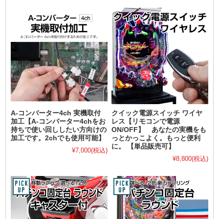
A-コンバーター4ch 実機取付
クイック電源スイッチ ワイヤ
加工【A-コンバーター4chをお
レス【リモコンで電源
持ちで使い回ししたい方向けの
ON/OFF】 あなたの実機をも
加工です。2chでも使用可能】
っとかっこよく。もっと便利
に。 【単品販売可】
¥7,000
(税込)
¥8,800
(税込)