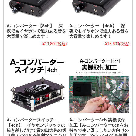
A-コンバーター 【8ch】 深
A-コンバーター 【4ch】 深
夜でもイヤホンで迫力ある音を
夜でもイヤホンで迫力ある音を
大音量で楽しめます！
大音量で楽しめます！
¥19,800
(税込)
¥15,600
(税込)
A-コンバータースイッチ
A-コンバーター8ch 実機取付
【4ch】 イヤホンジャックの
加工【A-コンバーター8chをお
抜き差しだけで音の出力先の切
持ちで使い回ししたい方向けの
り替えができる便利なA-コンバ
加工です。2ch・4chでも使用