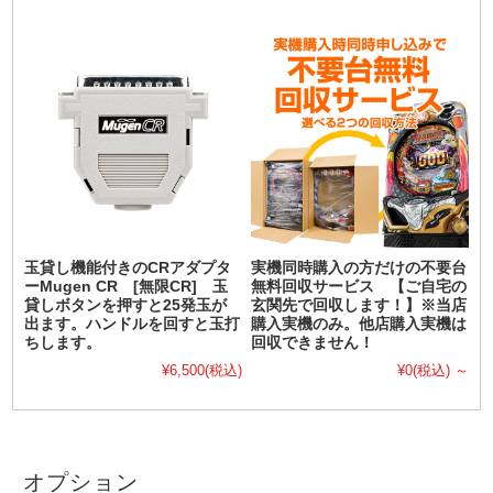
玉貸し機能付きのCRアダプタ
実機同時購入の方だけの不要台
ーMugen CR [無限CR] 玉
無料回収サービス 【ご自宅の
貸しボタンを押すと25発玉が
玄関先で回収します！】※当店
出ます。ハンドルを回すと玉打
購入実機のみ。他店購入実機は
ちします。
回収できません！
¥6,500
(税込)
¥0
(税込)
～
オプション