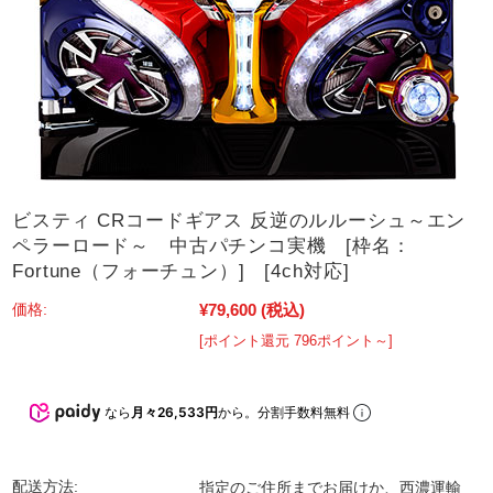
ビスティ CRコードギアス 反逆のルルーシュ～エン
ペラーロード～ 中古パチンコ実機 [枠名：
Fortune（フォーチュン）] [4ch対応]
¥79,600
(税込)
価格:
[ポイント還元 796ポイント～]
なら
月々26,533円
から。分割手数料無料
配送方法:
指定のご住所までお届けか、西濃運輸