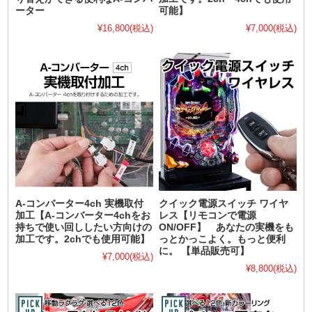
ーター
可能】
¥16,800
(税込)
¥7,000
(税込)
A-コンバーター4ch 実機取付
クイック電源スイッチ ワイヤ
加工【A-コンバーター4chをお
レス【リモコンで電源
持ちで使い回ししたい方向けの
ON/OFF】 あなたの実機をも
加工です。2chでも使用可能】
っとかっこよく。もっと便利
に。 【単品販売可】
¥7,000
(税込)
¥8,800
(税込)