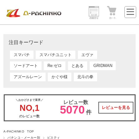
注目キーワード
スマパチ
スマパチユニット
エヴァ
ソードアート
Re:ゼロ
とある
GRIDMAN
アズールレーン
かぐや様
北斗の拳
＼おかげさまで業界／
レビュー数
NO,1
5070
レビューを見る
件
のレビュー数
A-PACHINKO TOP
パチンコ・メーカー別
ビスティ