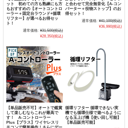
ット 初めての方も熟練にも方
と合わせて完全無音化【A-コン
もおすすめの【オートコントロ
バーター＋役物ストップ】のお
ーラー＋固定台ラウンド+循環
得セット！
リフター】が選べるお得セッ
通常価格:
¥41,100
(税込)
ト！
¥36,990
(税込)
通常価格:
¥31,500
(税込)
¥28,350
(税込)
【単品販売不可】オートで鑑賞
循環リフター 循環できない実
して楽しむならこれが最高で
機でも循環仕様で遊べるように
す！ A-コントローラー
なる玉上げ機【使い回し可能】
Plus【プラス】ワイヤレスリ
【単品販売可能】
モコンで簡単操作！さらにデー