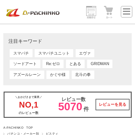
注目キーワード
スマパチ
スマパチユニット
エヴァ
ソードアート
Re:ゼロ
とある
GRIDMAN
アズールレーン
かぐや様
北斗の拳
＼おかげさまで業界／
レビュー数
NO,1
5070
レビューを見る
件
のレビュー数
A-PACHINKO TOP
パチンコ・メーカー別
ビスティ