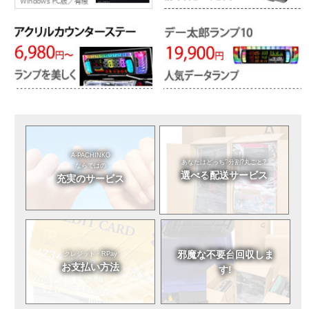
A-PACHINKO
あなたはどっち?
分割?丸ごと?
ならではの
選べる
配送サービス
充実のサービス
邪魔な不要台
回収しま
クレジット・RPay
お支払い方法
す!