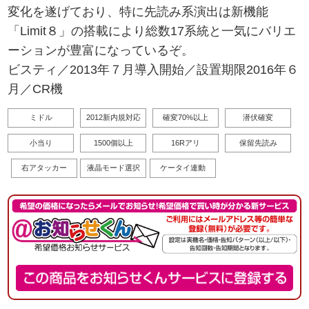
変化を遂げており、特に先読み系演出は新機能
「Limit８」の搭載により総数17系統と一気にバリエ
ーションが豊富になっているぞ。
ビスティ／2013年７月導入開始／設置期限2016年６
月／CR機
ミドル
2012新内規対応
確変70%以上
潜伏確変
小当り
1500個以上
16Rアリ
保留先読み
右アタッカー
液晶モード選択
ケータイ連動