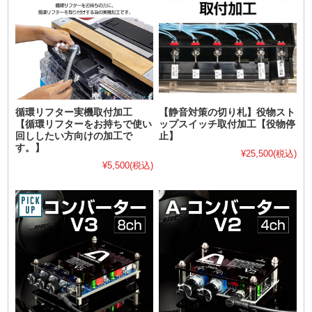
循環リフター実機取付加工
【静音対策の切り札】役物スト
【循環リフターをお持ちで使い
ップスイッチ取付加工【役物停
回ししたい方向けの加工で
止】
す。】
¥25,500
(税込)
¥5,500
(税込)