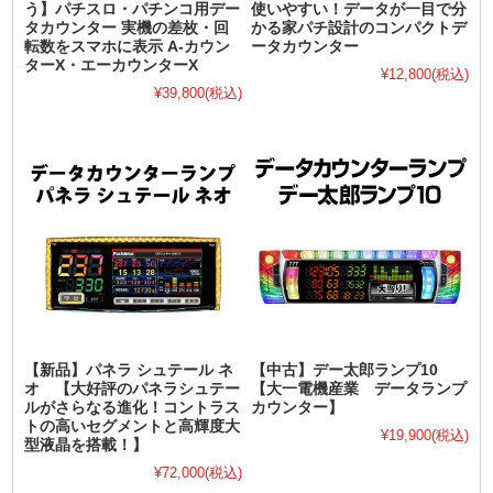
う】パチスロ・パチンコ用デー
使いやすい！データが一目で分
タカウンター 実機の差枚・回
かる家パチ設計のコンパクトデ
転数をスマホに表示 A-カウン
ータカウンター
ターX・エーカウンターX
¥12,800
(税込)
¥39,800
(税込)
【新品】パネラ シュテール ネ
【中古】デー太郎ランプ10
オ 【大好評のパネラシュテー
【大一電機産業 データランプ
ルがさらなる進化！コントラス
カウンター】
トの高いセグメントと高輝度大
¥19,900
(税込)
型液晶を搭載！】
¥72,000
(税込)