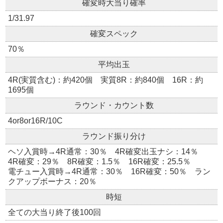
確変時大当り確率
1/31.97
確変スペック
70％
平均出玉
4R(実質含む)：約420個 実質8R：約840個 16R：約
1695個
ラウンド・カウント数
4or8or16R/10C
ラウンド振り分け
ヘソ入賞時→4R通常：30％ 4R確変出玉ナシ：14％
4R確変：29％ 8R確変：1.5％ 16R確変：25.5％
電チュー入賞時→4R通常：30％ 16R確変：50％ ラン
クアップボーナス：20％
時短
全ての大当り終了後100回