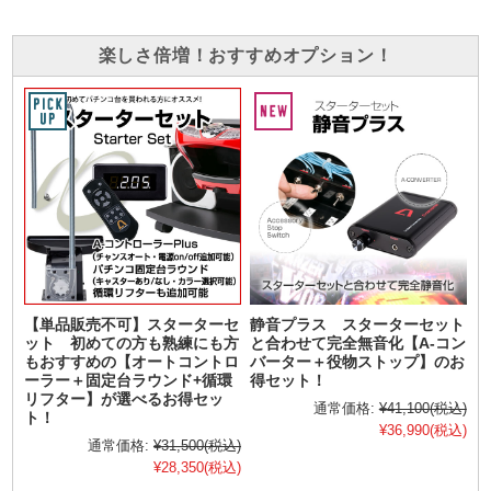
楽しさ倍増！おすすめオプション！
【単品販売不可】スターターセ
静音プラス スターターセット
ット 初めての方も熟練にも方
と合わせて完全無音化【A-コン
もおすすめの【オートコントロ
バーター＋役物ストップ】のお
ーラー＋固定台ラウンド+循環
得セット！
リフター】が選べるお得セッ
通常価格:
¥41,100
(税込)
ト！
¥36,990
(税込)
通常価格:
¥31,500
(税込)
¥28,350
(税込)