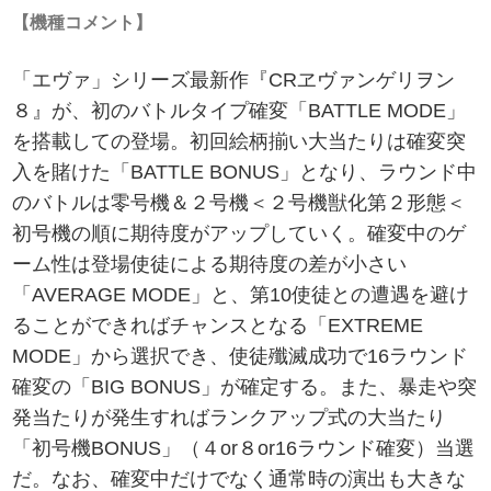
【機種コメント】
「エヴァ」シリーズ最新作『CRヱヴァンゲリヲン
８』が、初のバトルタイプ確変「BATTLE MODE」
を搭載しての登場。初回絵柄揃い大当たりは確変突
入を賭けた「BATTLE BONUS」となり、ラウンド中
のバトルは零号機＆２号機＜２号機獣化第２形態＜
初号機の順に期待度がアップしていく。確変中のゲ
ーム性は登場使徒による期待度の差が小さい
「AVERAGE MODE」と、第10使徒との遭遇を避け
ることができればチャンスとなる「EXTREME
MODE」から選択でき、使徒殲滅成功で16ラウンド
確変の「BIG BONUS」が確定する。また、暴走や突
発当たりが発生すればランクアップ式の大当たり
「初号機BONUS」（４or８or16ラウンド確変）当選
だ。なお、確変中だけでなく通常時の演出も大きな