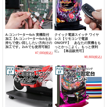
A-コンバーター4ch 実機取付
クイック電源スイッチ ワイヤ
加工【A-コンバーター4chをお
レス【リモコンで電源
持ちで使い回ししたい方向けの
ON/OFF】 あなたの実機をも
加工です。2chでも使用可能】
っとかっこよく。もっと便利
に。 【単品販売可】
¥7,000
(税込)
¥8,800
(税込)