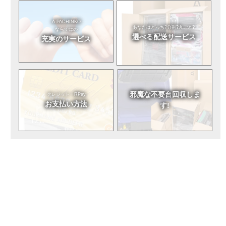
A-PACHINKO
あなたはどっち?
分割?丸ごと?
ならではの
選べる
配送サービス
充実のサービス
邪魔な不要台
回収しま
クレジット・RPay
お支払い方法
す!