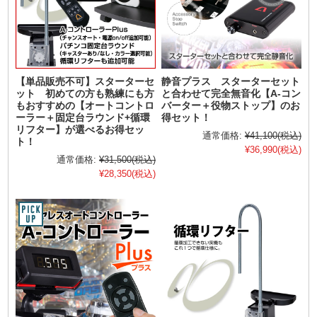
【単品販売不可】スターターセ
静音プラス スターターセット
ット 初めての方も熟練にも方
と合わせて完全無音化【A-コン
もおすすめの【オートコントロ
バーター＋役物ストップ】のお
ーラー＋固定台ラウンド+循環
得セット！
リフター】が選べるお得セッ
通常価格:
¥41,100
(税込)
ト！
¥36,990
(税込)
通常価格:
¥31,500
(税込)
¥28,350
(税込)