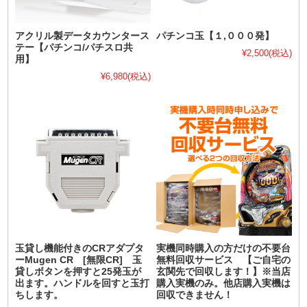
アクリル製データカウンタース
パチンコ玉【１,０００発】
テー【パチンコ/パチスロ共
¥2,500
(税込)
用】
¥6,980
(税込)
玉貸し機能付きのCRアダプタ
実機同時購入の方だけの不要台
ーMugen CR [無限CR] 玉
無料回収サービス 【ご自宅の
貸しボタンを押すと25発玉が
玄関先で回収します！】※当店
出ます。ハンドルを回すと玉打
購入実機のみ。他店購入実機は
ちします。
回収できません！