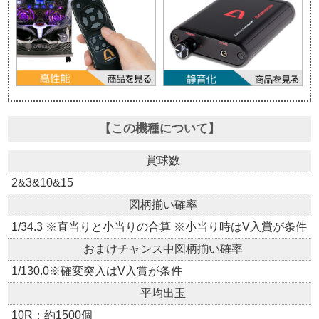
【この機種について】
賞球数
2&3&10&15
図柄揃い確率
1/34.3 ※直当りと小当りの合算 ※小当り時はV入賞が条件
おまけチャンス中図柄揃い確率
1/130.0※確変突入はV入賞が条件
平均出玉
10R：約1500個