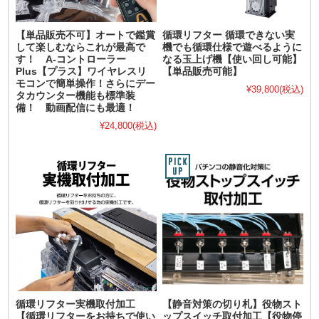
【単品販売不可】オートで鑑賞
循環リフター 循環できない実
して楽しむならこれが最高で
機でも循環仕様で遊べるように
す！ A-コントローラー
なる玉上げ機【使い回し可能】
Plus【プラス】ワイヤレスリ
【単品販売可能】
モコンで簡単操作！さらにデー
¥39,800
(税込)
タカウンター機能も標準装
備！ 動画配信にも最適！
¥24,800
(税込)
循環リフター実機取付加工
【静音対策の切り札】役物スト
【循環リフターをお持ちで使い
ップスイッチ取付加工【役物停