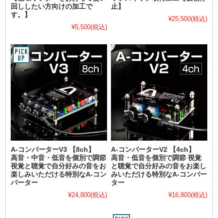
回ししたい方向けの加工で
止】
す。】
¥25,500
(税込)
¥5,500
(税込)
A-コンバーターV3 【8ch】
A-コンバーターV2 【4ch】
高音・中音・低音を個別で調節
高音・低音を個別で調節 視覚
視覚と聴覚で自分好みの音をお
と聴覚で自分好みの音をお楽し
楽しみいただける特別なA-コン
みいただける特別なA-コンバー
バーター
ター
¥24,800
(税込)
¥16,800
(税込)