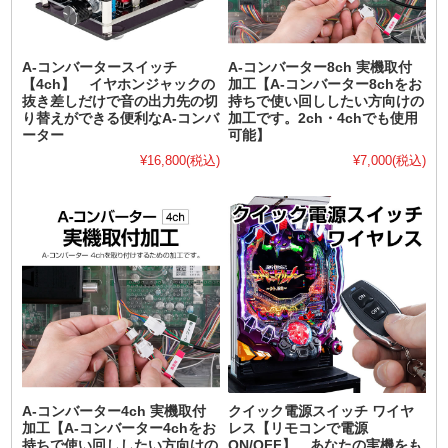
A-コンバータースイッチ
A-コンバーター8ch 実機取付
【4ch】 イヤホンジャックの
加工【A-コンバーター8chをお
抜き差しだけで音の出力先の切
持ちで使い回ししたい方向けの
り替えができる便利なA-コンバ
加工です。2ch・4chでも使用
ーター
可能】
¥16,800
(税込)
¥7,000
(税込)
A-コンバーター4ch 実機取付
クイック電源スイッチ ワイヤ
加工【A-コンバーター4chをお
レス【リモコンで電源
持ちで使い回ししたい方向けの
ON/OFF】 あなたの実機をも