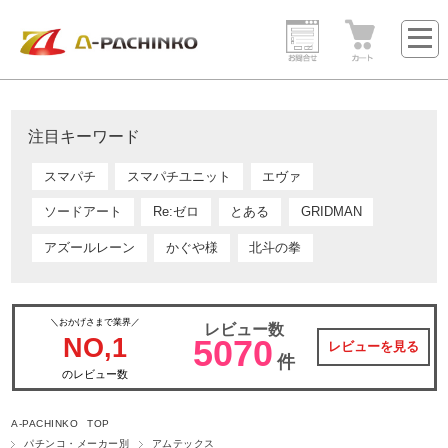
注目キーワード
スマパチ
スマパチユニット
エヴァ
ソードアート
Re:ゼロ
とある
GRIDMAN
アズールレーン
かぐや様
北斗の拳
＼おかげさまで業界／
レビュー数
NO,1
5070
レビューを見る
件
のレビュー数
A-PACHINKO TOP
パチンコ・メーカー別
アムテックス