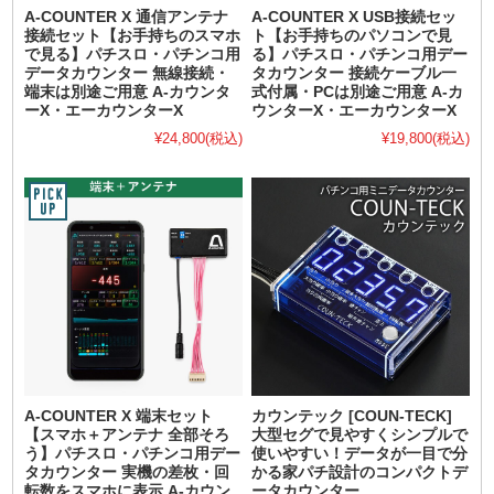
A-COUNTER X 通信アンテナ
A-COUNTER X USB接続セッ
接続セット【お手持ちのスマホ
ト【お手持ちのパソコンで見
で見る】パチスロ・パチンコ用
る】パチスロ・パチンコ用デー
データカウンター 無線接続・
タカウンター 接続ケーブル一
端末は別途ご用意 A-カウンタ
式付属・PCは別途ご用意 A-カ
ーX・エーカウンターX
ウンターX・エーカウンターX
¥24,800
(税込)
¥19,800
(税込)
A-COUNTER X 端末セット
カウンテック [COUN-TECK]
【スマホ＋アンテナ 全部そろ
大型セグで見やすくシンプルで
う】パチスロ・パチンコ用デー
使いやすい！データが一目で分
タカウンター 実機の差枚・回
かる家パチ設計のコンパクトデ
転数をスマホに表示 A-カウン
ータカウンター