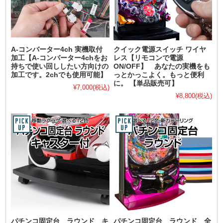
A-コンバーター4ch 実機取付
クイック電源スイッチ ワイヤ
加工【A-コンバーター4chをお
レス【リモコンで電源
持ちで使い回ししたい方向けの
ON/OFF】 あなたの実機をも
加工です。2chでも使用可能】
っとかっこよく。もっと便利
に。 【単品販売可】
¥7,000
(税込)
¥8,800
(税込)
パチンコ固定台 ラウンド キ
パチンコ固定台 ラウンド 全