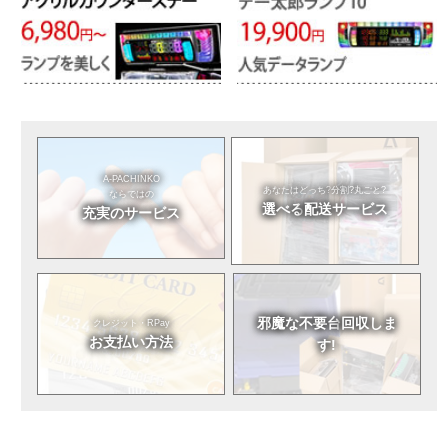
A-PACHINKO
あなたはどっち?
分割?丸ごと?
ならではの
選べる
配送サービス
充実のサービス
邪魔な不要台
回収しま
クレジット・RPay
お支払い方法
す!