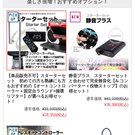
楽しさ倍増！おすすめオプション！
【単品販売不可】スターターセ
静音プラス スターターセット
ット 初めての方も熟練にも方
と合わせて完全無音化【A-コン
もおすすめの【オートコントロ
バーター＋役物ストップ】のお
ーラー＋固定台ラウンド+循環
得セット！
リフター】が選べるお得セッ
通常価格:
¥41,100
(税込)
ト！
¥36,990
(税込)
通常価格:
¥31,500
(税込)
¥28,350
(税込)