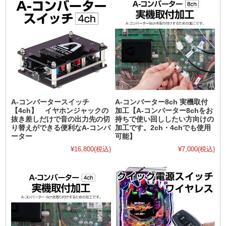
A-コンバータースイッチ
A-コンバーター8ch 実機取付
【4ch】 イヤホンジャックの
加工【A-コンバーター8chをお
抜き差しだけで音の出力先の切
持ちで使い回ししたい方向けの
り替えができる便利なA-コンバ
加工です。2ch・4chでも使用
ーター
可能】
¥16,800
(税込)
¥7,000
(税込)