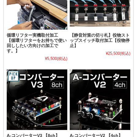
循環リフター実機取付加工
【静音対策の切り札】役物スト
【循環リフターをお持ちで使い
ップスイッチ取付加工【役物停
回ししたい方向けの加工で
止】
す。】
¥25,500
(税込)
¥5,500
(税込)
A-コンバーターV3 【8ch】
A-コンバーターV2 【4ch】