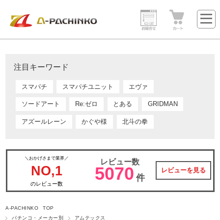
注目キーワード
スマパチ
スマパチユニット
エヴァ
ソードアート
Re:ゼロ
とある
GRIDMAN
アズールレーン
かぐや様
北斗の拳
＼おかげさまで業界／
レビュー数
NO,1
5070
レビューを見る
件
のレビュー数
A-PACHINKO TOP
パチンコ・メーカー別
アムテックス