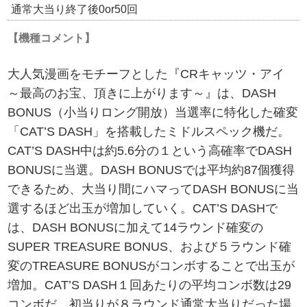
通常大当り終了後0or50回
【機種コメント】
大人気漫画をモチーフとした『CRキャッツ・アイ
～最高のお宝、頂きに上がります～』は、DASH
BONUS（小当りロング開放）当選率に特化した確変
「CAT’S DASH」を搭載したミドルスペック機だ。
CAT’S DASH中は約5.6分の１という高確率でDASH
BONUSに当選。DASH BONUSでは平均約87個獲得
できるため、大当り間にハマってDASH BONUSに当
選するほど出玉が増加していく。CAT’S DASHで
は、DASH BONUSに加えて14ラウンド確変の
SUPER TREASURE BONUS、および５ラウンド確
変のTREASURE BONUSがコンボすることで出玉が
増加。CAT’S DASH１回あたりの平均コンボ数は29
コンボだ。初当りが８ラウンド通常大当りだった場