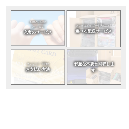
A-PACHINKO
あなたはどっち?
分割?丸ごと?
ならではの
選べる
配送サービス
充実のサービス
邪魔な不要台
回収しま
クレジット・RPay
お支払い方法
す!