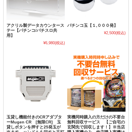
アクリル製データカウンタース
パチンコ玉【１,０００発】
テー【パチンコ/パチスロ共
¥2,500
(税込)
用】
¥6,980
(税込)
玉貸し機能付きのCRアダプタ
実機同時購入の方だけの不要台
ーMugen CR [無限CR] 玉
無料回収サービス 【ご自宅の
貸しボタンを押すと25発玉が
玄関先で回収します！】※当店