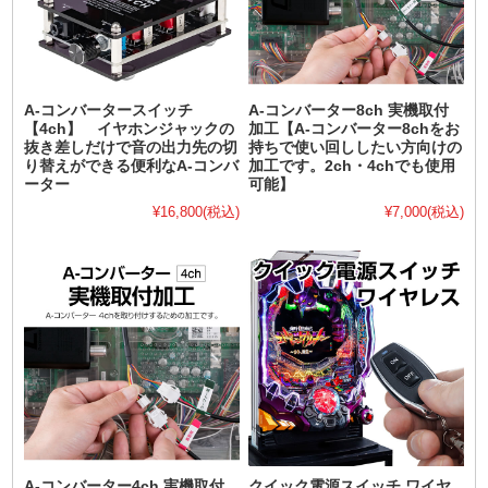
A-コンバータースイッチ
A-コンバーター8ch 実機取付
【4ch】 イヤホンジャックの
加工【A-コンバーター8chをお
抜き差しだけで音の出力先の切
持ちで使い回ししたい方向けの
り替えができる便利なA-コンバ
加工です。2ch・4chでも使用
ーター
可能】
¥16,800
(税込)
¥7,000
(税込)
A-コンバーター4ch 実機取付
クイック電源スイッチ ワイヤ