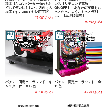
加工【A-コンバーター4chをお
レス【リモコンで電源
持ちで使い回ししたい方向けの
ON/OFF】 あなたの実機をも
加工です。2chでも使用可能】
っとかっこよく。もっと便利
に。 【単品販売可】
¥7,000
(税込)
¥8,800
(税込)
パチンコ固定台 ラウンド キ
パチンコ固定台 ラウンド 全
ャスター付 全12色
12色
¥6,900
(税込)
¥6,700
(税込)