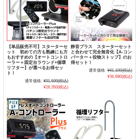
【単品販売不可】スターターセ
静音プラス スターターセット
ット 初めての方も熟練にも方
と合わせて完全無音化【A-コン
もおすすめの【オートコントロ
バーター＋役物ストップ】のお
ーラー＋固定台ラウンド+循環
得セット！
リフター】が選べるお得セッ
通常価格:
¥41,100
(税込)
ト！
¥36,990
(税込)
通常価格:
¥31,500
(税込)
¥28,350
(税込)