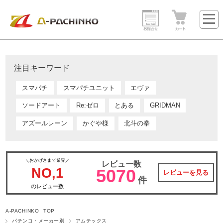
注目キーワード
スマパチ
スマパチユニット
エヴァ
ソードアート
Re:ゼロ
とある
GRIDMAN
アズールレーン
かぐや様
北斗の拳
＼おかげさまで業界／
レビュー数
NO,1
5070
レビューを見る
件
のレビュー数
A-PACHINKO TOP
パチンコ・メーカー別
アムテックス