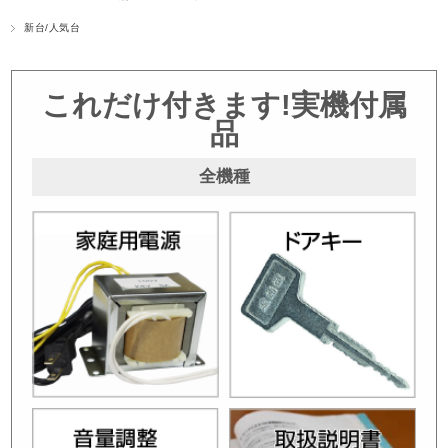
新台/人気台
これだけ付きます!実機付属
品
全機種