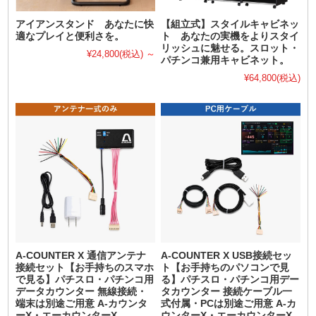
アイアンスタンド あなたに快
【組立式】スタイルキャビネッ
適なプレイと便利さを。
ト あなたの実機をよりスタイ
リッシュに魅せる。スロット・
¥24,800
(税込)
～
パチンコ兼用キャビネット。
¥64,800
(税込)
A-COUNTER X 通信アンテナ
A-COUNTER X USB接続セッ
接続セット【お手持ちのスマホ
ト【お手持ちのパソコンで見
で見る】パチスロ・パチンコ用
る】パチスロ・パチンコ用デー
データカウンター 無線接続・
タカウンター 接続ケーブル一
端末は別途ご用意 A-カウンタ
式付属・PCは別途ご用意 A-カ
ーX・エーカウンターX
ウンターX・エーカウンターX