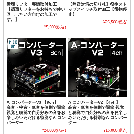
循環リフター実機取付加工
【静音対策の切り札】役物スト
【循環リフターをお持ちで使い
ップスイッチ取付加工【役物停
回ししたい方向けの加工で
止】
す。】
¥25,500
(税込)
¥5,500
(税込)
A-コンバーターV3 【8ch】
A-コンバーターV2 【4ch】
高音・中音・低音を個別で調節
高音・低音を個別で調節 視覚
視覚と聴覚で自分好みの音をお
と聴覚で自分好みの音をお楽し
楽しみいただける特別なA-コン
みいただける特別なA-コンバー
バーター
ター
¥24,800
(税込)
¥16,800
(税込)