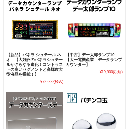
【新品】パネラ シュテール ネ
【中古】デー太郎ランプ10
オ 【大好評のパネラシュテー
【大一電機産業 データランプ
ルがさらなる進化！コントラス
カウンター】
トの高いセグメントと高輝度大
¥19,900
(税込)
型液晶を搭載！】
¥72,000
(税込)