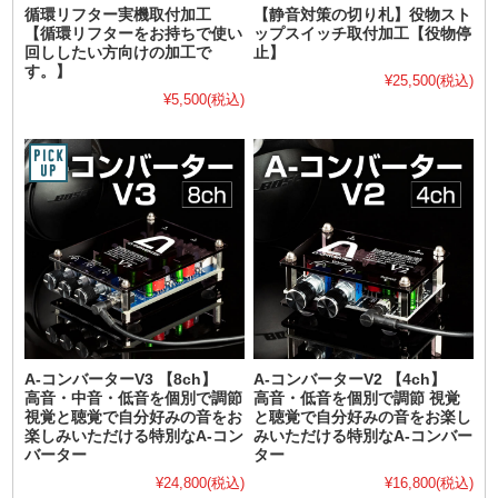
循環リフター実機取付加工
【静音対策の切り札】役物スト
【循環リフターをお持ちで使い
ップスイッチ取付加工【役物停
回ししたい方向けの加工で
止】
す。】
¥25,500
(税込)
¥5,500
(税込)
A-コンバーターV3 【8ch】
A-コンバーターV2 【4ch】
高音・中音・低音を個別で調節
高音・低音を個別で調節 視覚
視覚と聴覚で自分好みの音をお
と聴覚で自分好みの音をお楽し
楽しみいただける特別なA-コン
みいただける特別なA-コンバー
バーター
ター
¥24,800
(税込)
¥16,800
(税込)