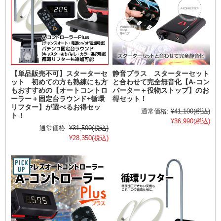
【単品販売不可】スターターセ
静音プラス スターターセット
ット 初めての方も熟練にも方
と合わせて完全無音化【A-コン
もおすすめの【オートコントロ
バーター＋役物ストップ】のお
ーラー＋固定台ラウンド+循環
得セット！
リフター】が選べるお得セッ
通常価格:
¥41,100
(税込)
ト！
¥36,990
(税込)
通常価格:
¥31,500
(税込)
¥28,350
(税込)