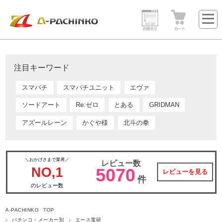
注目キーワード
スマパチ
スマパチユニット
エヴァ
ソードアート
Re:ゼロ
とある
GRIDMAN
アズールレーン
かぐや様
北斗の拳
＼おかげさまで業界／
レビュー数
NO,1
5070
レビューを見る
件
のレビュー数
A-PACHINKO TOP
パチンコ・メーカー別
エース電研