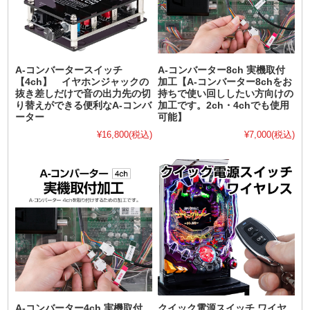
A-コンバータースイッチ
A-コンバーター8ch 実機取付
【4ch】 イヤホンジャックの
加工【A-コンバーター8chをお
抜き差しだけで音の出力先の切
持ちで使い回ししたい方向けの
り替えができる便利なA-コンバ
加工です。2ch・4chでも使用
ーター
可能】
¥16,800
(税込)
¥7,000
(税込)
A-コンバーター4ch 実機取付
クイック電源スイッチ ワイヤ