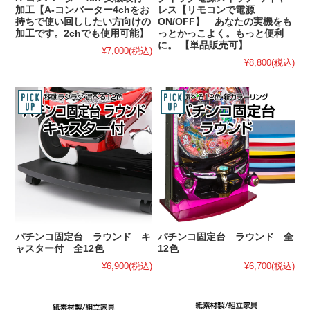
加工【A-コンバーター4chをお
レス【リモコンで電源
持ちで使い回ししたい方向けの
ON/OFF】 あなたの実機をも
加工です。2chでも使用可能】
っとかっこよく。もっと便利
に。 【単品販売可】
¥7,000
(税込)
¥8,800
(税込)
パチンコ固定台 ラウンド キ
パチンコ固定台 ラウンド 全
ャスター付 全12色
12色
¥6,900
(税込)
¥6,700
(税込)