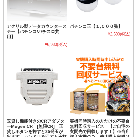
アクリル製データカウンタース
パチンコ玉【１,０００発】
テー【パチンコ/パチスロ共
¥2,500
(税込)
用】
¥6,980
(税込)
玉貸し機能付きのCRアダプタ
実機同時購入の方だけの不要台
ーMugen CR [無限CR] 玉
無料回収サービス 【ご自宅の
貸しボタンを押すと25発玉が
玄関先で回収します！】※当店
出ます。ハンドルを回すと玉打
購入実機のみ。他店購入実機は