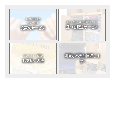
A-PACHINKO
あなたはどっち?
分割?丸ごと?
ならではの
選べる
配送サービス
充実のサービス
邪魔な不要台
回収しま
クレジット・RPay
お支払い方法
す!