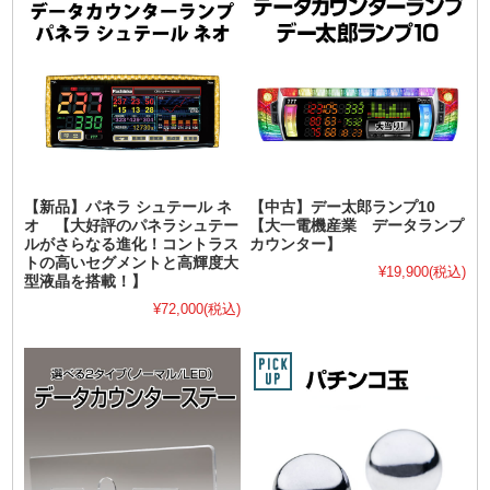
【新品】パネラ シュテール ネ
【中古】デー太郎ランプ10
オ 【大好評のパネラシュテー
【大一電機産業 データランプ
ルがさらなる進化！コントラス
カウンター】
トの高いセグメントと高輝度大
¥19,900
(税込)
型液晶を搭載！】
¥72,000
(税込)