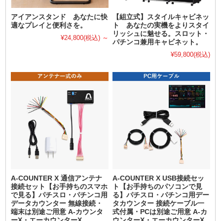
アイアンスタンド あなたに快
【組立式】スタイルキャビネッ
適なプレイと便利さを。
ト あなたの実機をよりスタイ
リッシュに魅せる。スロット・
¥24,800
(税込)
～
パチンコ兼用キャビネット。
¥59,800
(税込)
A-COUNTER X 通信アンテナ
A-COUNTER X USB接続セッ
接続セット【お手持ちのスマホ
ト【お手持ちのパソコンで見
で見る】パチスロ・パチンコ用
る】パチスロ・パチンコ用デー
データカウンター 無線接続・
タカウンター 接続ケーブル一
端末は別途ご用意 A-カウンタ
式付属・PCは別途ご用意 A-カ
ーX・エーカウンターX
ウンターX・エーカウンターX