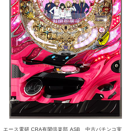
エース電研 CRA有閑倶楽部 ASB 中古パチンコ実