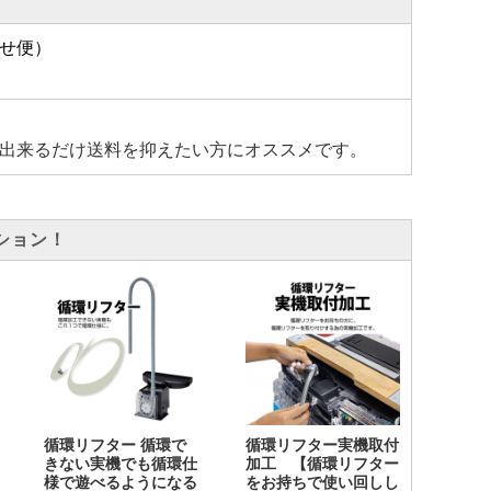
せ便）
出来るだけ送料を抑えたい方にオススメです。
ション！
循環リフター 循環で
循環リフター実機取付
きない実機でも循環仕
加工 【循環リフター
様で遊べるようになる
をお持ちで使い回しし