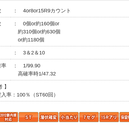
数
4or8or15R9カウント
数
0個or約160個or
約310個or約630個
or約1180個
3＆2＆10
確率
1/99.90
高確率時1/47.32
 】
率：100％（ST60回）