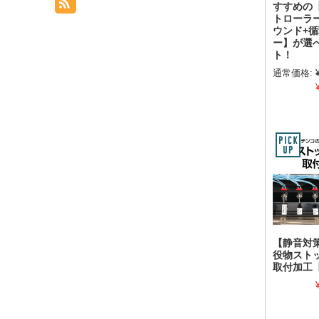
すすめの
トローラ
ウンド+
ー】が選
ト！
通常価格:
【静音対
役物スト
取付加工