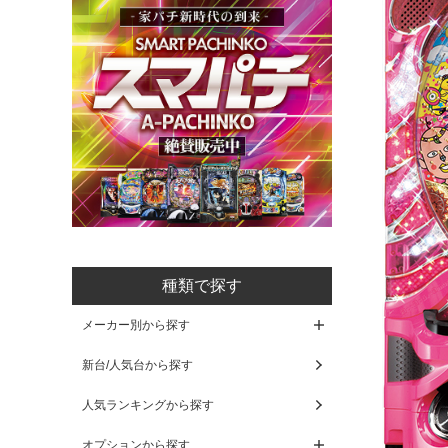
種類で探す
メーカー別から探す
新台/人気台から探す
人気ランキングから探す
オプションから探す