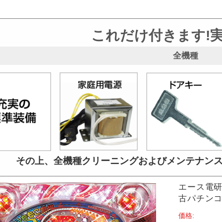
これだけ付きます!
全機種
その上、全機種クリーニングおよび
メンテナン
エース電研
古パチンコ
価格: