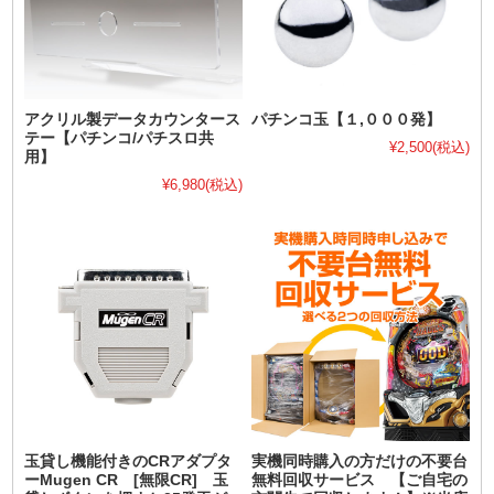
アクリル製データカウンタース
パチンコ玉【１,０００発】
テー【パチンコ/パチスロ共
¥2,500
(税込)
用】
¥6,980
(税込)
玉貸し機能付きのCRアダプタ
実機同時購入の方だけの不要台
ーMugen CR [無限CR] 玉
無料回収サービス 【ご自宅の