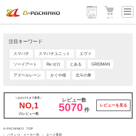
注目キーワード
スマパチ
スマパチユニット
エヴァ
ソードアート
Re:ゼロ
とある
GRIDMAN
アズールレーン
かぐや様
北斗の拳
＼おかげさまで業界／
レビュー数
NO,1
5070
レビューを見る
件
のレビュー数
A-PACHINKO TOP
パチンコ・メーカー別
エース電研