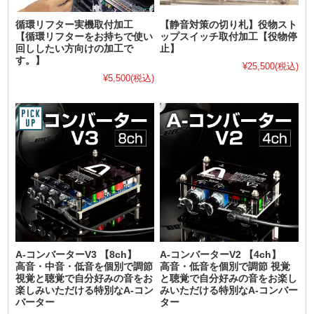
循環リフター実機取付加工
【静音対策の切り札】役物スト
【循環リフターをお持ちで使い
ップスイッチ取付加工【役物停
回ししたい方向けの加工で
止】
す。】
¥25,500
(税込)
¥5,500
(税込)
A-コンバーターV3 【8ch】
A-コンバーターV2 【4ch】
高音・中音・低音を個別で調節
高音・低音を個別で調節 視覚
視覚と聴覚で自分好みの音をお
と聴覚で自分好みの音をお楽し
楽しみいただける特別なA-コン
みいただける特別なA-コンバー
バーター
ター