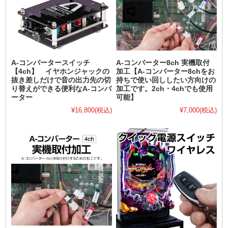
A-コンバータースイッチ
A-コンバーター8ch 実機取付
【4ch】 イヤホンジャックの
加工【A-コンバーター8chをお
抜き差しだけで音の出力先の切
持ちで使い回ししたい方向けの
り替えができる便利なA-コンバ
加工です。2ch・4chでも使用
ーター
可能】
¥16,800
(税込)
¥7,000
(税込)