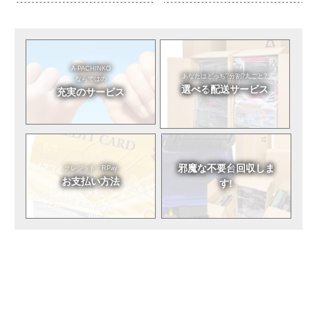
A-PACHINKO
あなたはどっち?
分割?丸ごと?
ならではの
選べる
配送サービス
充実のサービス
邪魔な不要台
回収しま
クレジット・RPay
お支払い方法
す!