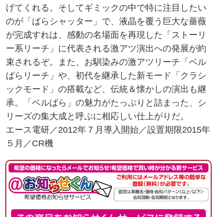
げてくれる。そしてギミックの中で特に注目したい
のが「ばらシャッター」で、液晶を覆う巨大な薔薇
が完成すれは、感動の名場面を再現した「ストーリ
ー系リーチ」に代表される激アツ演出への発展が約
束されるぞ。また、お馴染みの激アツリーチ「ベル
ばらリーチ」や、初代を継承した新モード「クラシ
ックモード」の搭載など、伝統＆懐かしの演出も継
承。「ベルばら」の魅力がたっぷりと詰まった、シ
リーズの集大成と呼ぶに相応しい仕上がりだ。
エース電研／2012年７月導入開始／設置期限2015年
５月／CR機