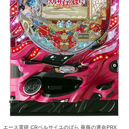
エース電研 CRベルサイユのばら 薔薇の運命PRX