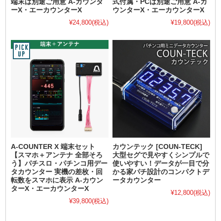
端末は別途ご用意 A-カウンタ
式付属・PCは別途ご用意 A-カ
ーX・エーカウンターX
ウンターX・エーカウンターX
¥24,800
(税込)
¥19,800
(税込)
A-COUNTER X 端末セット
カウンテック [COUN-TECK]
【スマホ＋アンテナ 全部そろ
大型セグで見やすくシンプルで
う】パチスロ・パチンコ用デー
使いやすい！データが一目で分
タカウンター 実機の差枚・回
かる家パチ設計のコンパクトデ
転数をスマホに表示 A-カウン
ータカウンター
ターX・エーカウンターX
¥12,800
(税込)
¥39,800
(税込)