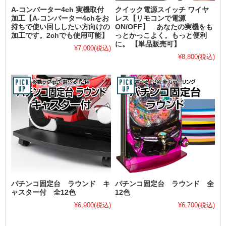
A-コンバーター4ch 実機取付
クイック電源スイッチ ワイヤ
加工【A-コンバーター4chをお
レス【リモコンで電源
持ちで使い回ししたい方向けの
ON/OFF】 あなたの実機をも
加工です。2chでも使用可能】
っとかっこよく。もっと便利
に。 【単品販売可】
¥7,000
(税込)
¥8,800
(税込)
パチンコ固定台 ラウンド キ
パチンコ固定台 ラウンド 全
ャスター付 全12色
12色
¥6,900
(税込)
¥6,700
(税込)