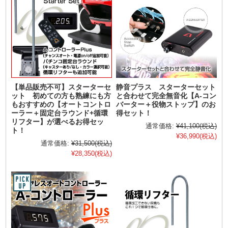
【単品販売不可】スターターセ
静音プラス スターターセット
ット 初めての方も熟練にも方
と合わせて完全無音化【A-コン
もおすすめの【オートコントロ
バーター＋役物ストップ】のお
ーラー＋固定台ラウンド+循環
得セット！
リフター】が選べるお得セッ
通常価格:
¥41,100
(税込)
ト！
¥36,990
(税込)
通常価格:
¥31,500
(税込)
¥28,350
(税込)