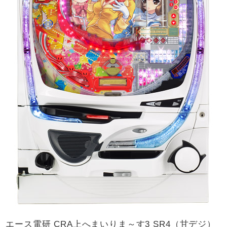
エース電研 CRA上へまいりま～す3 SR4（甘デジ）