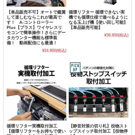
【単品販売不可】オートで鑑賞
循環リフター 循環できない実
して楽しむならこれが最高で
機でも循環仕様で遊べるように
す！ A-コントローラー
なる玉上げ機【使い回し可能】
Plus【プラス】ワイヤレスリ
【単品販売可能】
モコンで簡単操作！さらにデー
¥39,800
(税込)
タカウンター機能も標準装
備！ 動画配信にも最適！
¥24,800
(税込)
循環リフター実機取付加工
【静音対策の切り札】役物スト
【循環リフターをお持ちで使い
ップスイッチ取付加工【役物停