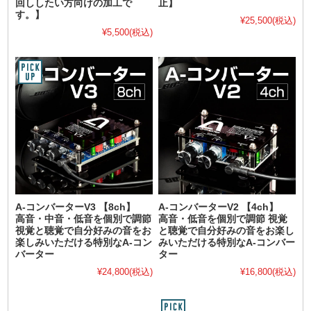
回ししたい方向けの加工で
止】
す。】
¥25,500
(税込)
¥5,500
(税込)
A-コンバーターV3 【8ch】
A-コンバーターV2 【4ch】
高音・中音・低音を個別で調節
高音・低音を個別で調節 視覚
視覚と聴覚で自分好みの音をお
と聴覚で自分好みの音をお楽し
楽しみいただける特別なA-コン
みいただける特別なA-コンバー
バーター
ター
¥24,800
(税込)
¥16,800
(税込)