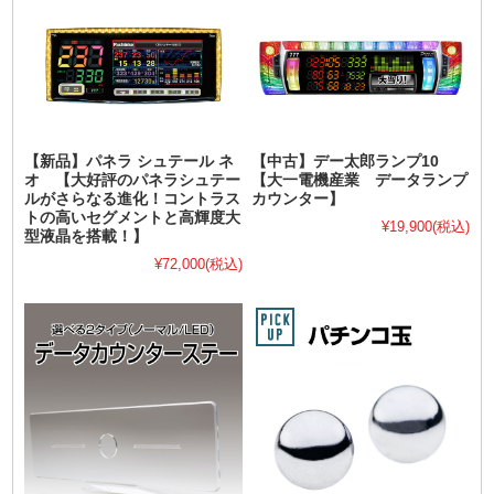
【新品】パネラ シュテール ネ
【中古】デー太郎ランプ10
オ 【大好評のパネラシュテー
【大一電機産業 データランプ
ルがさらなる進化！コントラス
カウンター】
トの高いセグメントと高輝度大
¥19,900
(税込)
型液晶を搭載！】
¥72,000
(税込)