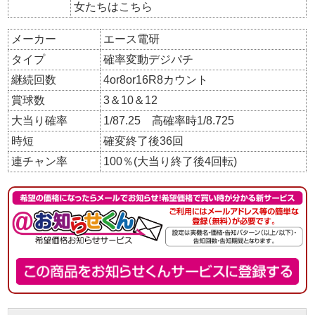
女たちはこちら
メーカー
エース電研
タイプ
確率変動デジパチ
継続回数
4or8or16R8カウント
賞球数
3＆10＆12
大当り確率
1/87.25 高確率時1/8.725
時短
確変終了後36回
連チャン率
100％(大当り終了後4回転)