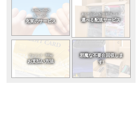
A-PACHINKO
あなたはどっち?
分割?丸ごと?
ならではの
選べる
配送サービス
充実のサービス
邪魔な不要台
回収しま
クレジット・RPay
お支払い方法
す!