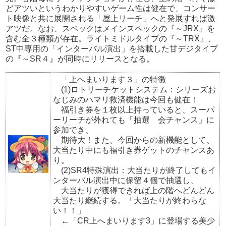
どアツいというわかりやすいゲーム性は健在で、コンサー
ト映像と共に展開される「屋上リーチ」へと発展すれば激
アツだ。なお、スペックはメインスペックの『～JRX』を
含む全３種類が存在。ライトミドルタイプの『～TRX』、
ST中専用の「インターバル演出」を搭載した甘デジタイプ
の『～SR４』が同時にリリースとなる。
「上へまいります３」
の特徴
(1)ロトリーチケットシステム：シリーズお
なじみのハマリ救済機能は今回も健在！
福引き券を１枚以上持っていると、スーパ
ーリーチが外れても「抽選 会チャンス」に
参加でき、
期待大！また、今回からの新機能として、
大当たり中にも福引き券ゲットのチャンスあ
り。
(2)SR4特殊演出：大当たりが終了してもイ
ンターバル演出中に保留４個で抽選し、
大当たりが獲得できれば上の階へどんどん
大当たり継続する。「大当たりが終わらな
い！！」
←「CR上へまいります3」に登場する美少