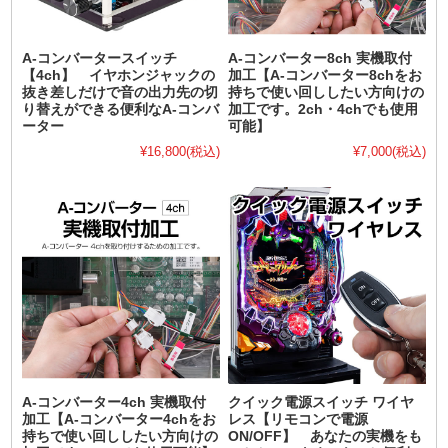
A-コンバータースイッチ
A-コンバーター8ch 実機取付
【4ch】 イヤホンジャックの
加工【A-コンバーター8chをお
抜き差しだけで音の出力先の切
持ちで使い回ししたい方向けの
り替えができる便利なA-コンバ
加工です。2ch・4chでも使用
ーター
可能】
¥16,800
(税込)
¥7,000
(税込)
A-コンバーター4ch 実機取付
クイック電源スイッチ ワイヤ
加工【A-コンバーター4chをお
レス【リモコンで電源
持ちで使い回ししたい方向けの
ON/OFF】 あなたの実機をも