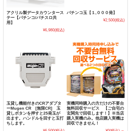
アクリル製データカウンタース
パチンコ玉【１,０００発】
テー【パチンコ/パチスロ共
¥2,500
(税込)
用】
¥6,980
(税込)
玉貸し機能付きのCRアダプタ
実機同時購入の方だけの不要台
ーMugen CR [無限CR] 玉
無料回収サービス 【ご自宅の
貸しボタンを押すと25発玉が
玄関先で回収します！】※当店
出ます。ハンドルを回すと玉打
購入実機のみ。他店購入実機は
ちします。
回収できません！
¥6,500
(税込)
¥0
(税込)
～