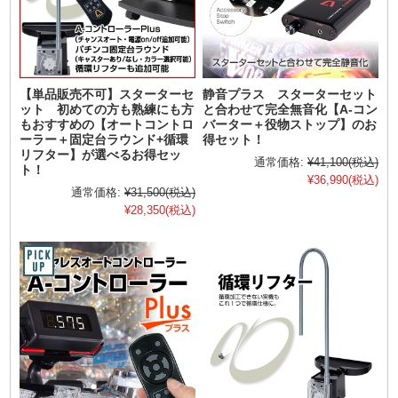
【単品販売不可】スターターセ
静音プラス スターターセット
ット 初めての方も熟練にも方
と合わせて完全無音化【A-コン
もおすすめの【オートコントロ
バーター＋役物ストップ】のお
ーラー＋固定台ラウンド+循環
得セット！
リフター】が選べるお得セッ
通常価格:
¥41,100
(税込)
ト！
¥36,990
(税込)
通常価格:
¥31,500
(税込)
¥28,350
(税込)