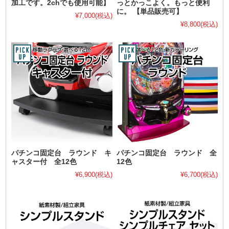
加工です。2chでも使用可能】
っとかっこよく。もっと便利
に。 【単品販売可】
¥7,000
(税込)
¥8,800
(税込)
パチンコ固定台 ラウンド キ
パチンコ固定台 ラウンド 全
ャスター付 全12色
12色
¥6,900
(税込)
¥6,700
(税込)