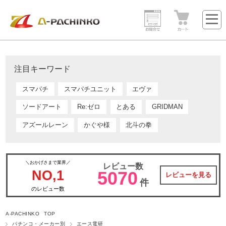
注目キーワード
スマパチ
スマパチユニット
エヴァ
ソードアート
Re:ゼロ
とある
GRIDMAN
アズールレーン
かぐや様
北斗の拳
＼おかげさまで業界／
レビュー数
NO,1
5070
レビューを見る
件
のレビュー数
A-PACHINKO TOP
パチンコ・メーカー別
エース電研