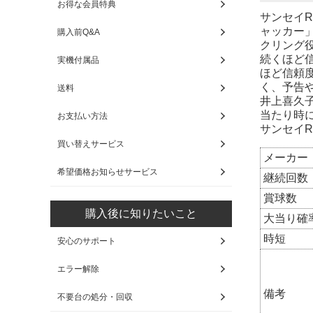
お得な会員特典
サンセイ
ャッカー
購入前Q&A
クリング
続くほど
実機付属品
ほど信頼
く、予告
送料
井上喜久
当たり時
お支払い方法
サンセイR
買い替えサービス
メーカー
希望価格お知らせサービス
継続回数
賞球数
購入後に知りたいこと
大当り確
時短
安心のサポート
エラー解除
備考
不要台の処分・回収