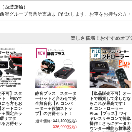
（西濃運輸）
西濃グループ営業所支店まで配送します。お車をお持ちの方・
楽しさ倍増！おすすめオプ
売不可】スタ
静音プラス スタータ
【単品販売不可】オー
ット 初めて
ーセットと合わせて完
トで鑑賞して楽しむな
練にも方もお
全無音化【A-コンバ
らこれが最高です！
【オートコン
ーター＋役物ストッ
A-コントローラー
ー＋固定台ラ
プ】のお得セット！
Plus【プラス】ワイ
循環リフタ
ヤレスリモコンで簡単
通常価格:
¥41,100
(税込)
べるお得セッ
操作！さらにデータカ
¥36,990
(税込)
ウンター機能も標準装