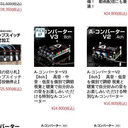
備！ 動画配信にも最
¥31,500
(税込)
適！
¥28,350
(税込)
¥24,800
(税込)
策の切り札】
A-コンバーターV3
A-コンバーターV2
ップスイッチ
【8ch】 高音・中
【4ch】 高音・低音
【役物停止】
音・低音を個別で調節
を個別で調節 視覚と
視覚と聴覚で自分好み
聴覚で自分好みの音を
¥25,500
(税込)
の音をお楽しみいただ
お楽しみいただける特
ける特別なA-コンバ
別なA-コンバーター
ーター
¥16,800
(税込)
¥24,800
(税込)