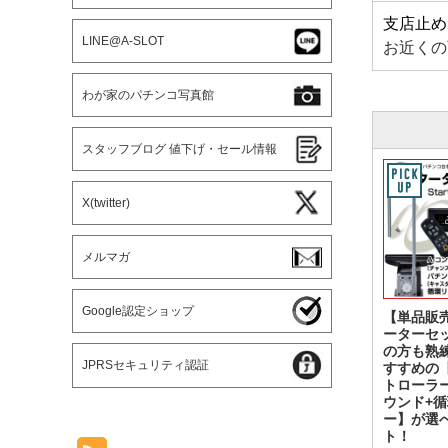
支店止め
LINE@A-SLOT
お近くの
わが家のパチンコ写真館
スタッフブログ 値下げ・セール情報
X(twitter)
メルマガ
Google認定ショップ
【単品販
ーターセ
の方も熟
JPRSセキュリティ認証
すすめの
トローラ
ウンド+
ー】が選
ト！