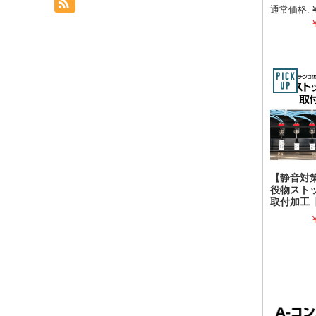
通常価格:
【静音対
役物スト
取付加工