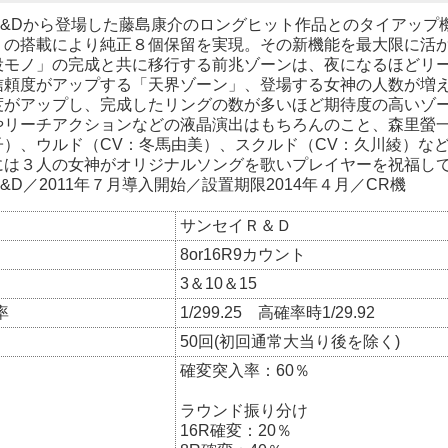
R&Dから登場した藤島康介のロングヒット作品とのタイアップ
」の搭載により純正８個保留を実現。その新機能を最大限に活
役モノ」の完成と共に移行する前兆ゾーンは、夜になるほどリ
信頼度がアップする「天界ゾーン」、登場する女神の人数が増
度がアップし、完成したリングの数が多いほど期待度の高いゾ
やリーチアクションなどの液晶演出はもちろんのこと、森里螢一
子）、ウルド（CV：冬馬由美）、スクルド（CV：久川綾）な
には３人の女神がオリジナルソングを歌いプレイヤーを祝福し
&D／2011年７月導入開始／設置期限2014年４月／CR機
サンセイＲ＆Ｄ
8or16R9カウント
3＆10＆15
率
1/299.25 高確率時1/29.92
50回(初回通常大当り後を除く)
確変突入率：60％
ラウンド振り分け
16R確変：20％