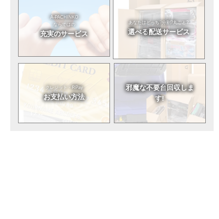
A-PACHINKO
あなたはどっち?
分割?丸ごと?
ならではの
選べる
配送サービス
充実のサービス
邪魔な不要台
回収しま
クレジット・RPay
お支払い方法
す!