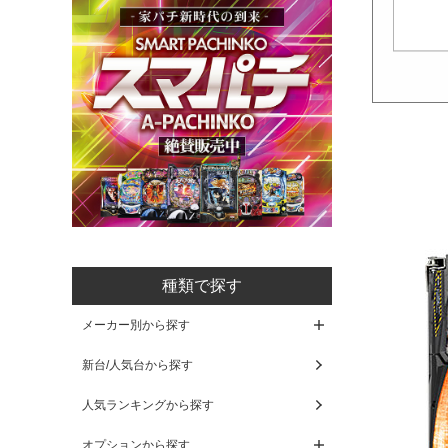
種類で探す
メーカー別から探す
新台/人気台から探す
人気ランキングから探す
オプションから探す