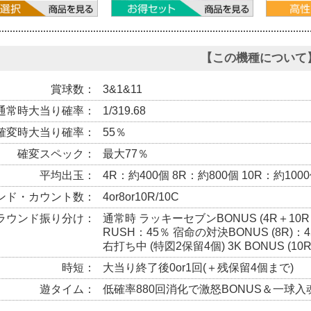
【この機種について
賞球数
3&1&11
通常時大当り確率
1/319.68
確変時大当り確率
55％
確変スペック
最大77％
平均出玉
4R：約400個 8R：約800個 10R：約100
ンド・カウント数
4or8or10R/10C
ラウンド振り分け
通常時 ラッキーセブンBONUS (4R＋10R＋
RUSH：45％ 宿命の対決BONUS (8R)：45
右打ち中 (特図2保留4個) 3K BONUS (10R×
時短
大当り終了後0or1回(＋残保留4個まで)
遊タイム
低確率880回消化で激怒BONUS＆一球入