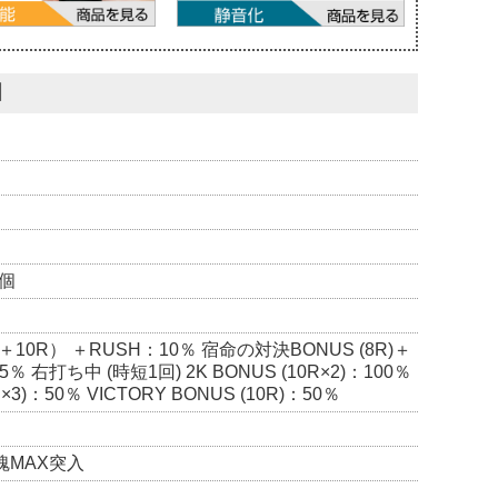
】
0個
10R） ＋RUSH：10％ 宿命の対決BONUS (8R)＋
％ 右打ち中 (時短1回) 2K BONUS (10R×2)：100％
3)：50％ VICTORY BONUS (10R)：50％
魂MAX突入