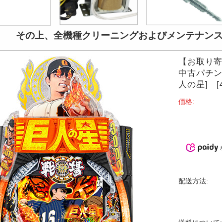
その上、全機種クリーニングおよび
メンテナン
【お取り寄
中古パチン
人の星] [
価格:
配送方法: