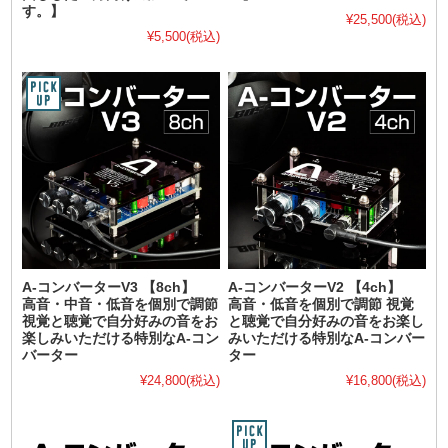
す。】
¥25,500
(税込)
¥5,500
(税込)
A-コンバーターV3 【8ch】
A-コンバーターV2 【4ch】
高音・中音・低音を個別で調節
高音・低音を個別で調節 視覚
視覚と聴覚で自分好みの音をお
と聴覚で自分好みの音をお楽し
楽しみいただける特別なA-コン
みいただける特別なA-コンバー
バーター
ター
¥24,800
(税込)
¥16,800
(税込)