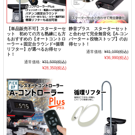
【単品販売不可】スターターセ
静音プラス スターターセット
ット 初めての方も熟練にも方
と合わせて完全無音化【A-コン
もおすすめの【オートコントロ
バーター＋役物ストップ】のお
ーラー＋固定台ラウンド+循環
得セット！
リフター】が選べるお得セッ
通常価格:
¥41,100
(税込)
ト！
¥36,990
(税込)
通常価格:
¥31,500
(税込)
¥28,350
(税込)