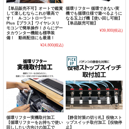
【単品販売不可】オートで鑑賞
循環リフター 循環できない実
して楽しむならこれが最高で
機でも循環仕様で遊べるように
す！ A-コントローラー
なる玉上げ機【使い回し可能】
Plus【プラス】ワイヤレスリ
【単品販売可能】
モコンで簡単操作！さらにデー
¥39,800
(税込)
タカウンター機能も標準装
備！ 動画配信にも最適！
¥24,800
(税込)
循環リフター実機取付加工
【静音対策の切り札】役物スト
【循環リフターをお持ちで使い
ップスイッチ取付加工【役物停
回ししたい方向けの加工で
止】