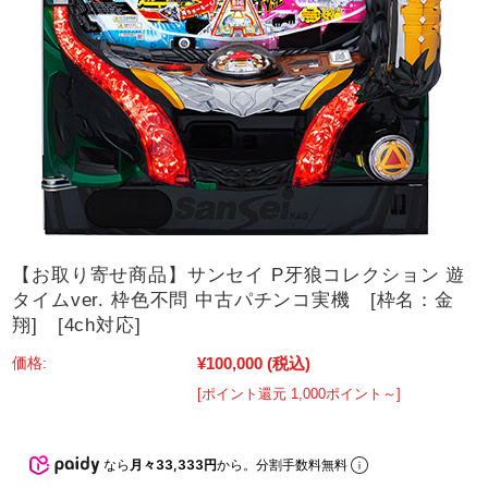
【お取り寄せ商品】サンセイ P牙狼コレクション 遊
タイムver. 枠色不問 中古パチンコ実機 [枠名：金
翔] [4ch対応]
¥100,000
(税込)
価格:
[ポイント還元 1,000ポイント～]
なら
月々33,333円
から。分割手数料無料