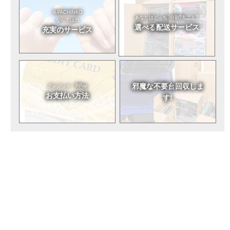
A-PACHINKO
あなたはどっち?
分割?丸ごと?
ならではの
選べる
配送サービス
充実のサービス
邪魔な不要台
回収しま
クレジット・RPay
お支払い方法
す!