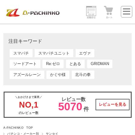
注目キーワード
スマパチ
スマパチユニット
エヴァ
ソードアート
Re:ゼロ
とある
GRIDMAN
アズールレーン
かぐや様
北斗の拳
＼おかげさまで業界／
レビュー数
NO,1
5070
レビューを見る
件
のレビュー数
A-PACHINKO TOP
パチンコ・メーカー別
サンセイ