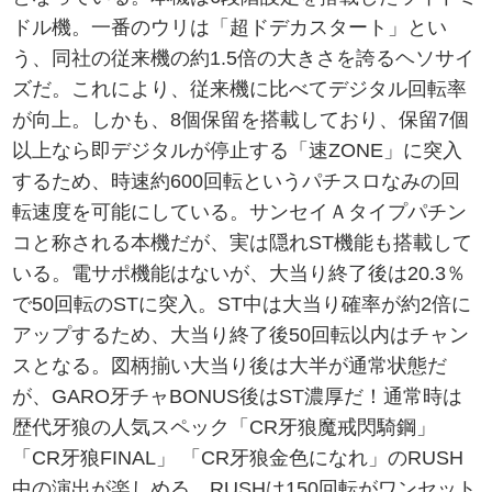
ドル機。一番のウリは「超ドデカスタート」とい
う、同社の従来機の約1.5倍の大きさを誇るヘソサイ
ズだ。これにより、従来機に比べてデジタル回転率
が向上。しかも、8個保留を搭載しており、保留7個
以上なら即デジタルが停止する「速ZONE」に突入
するため、時速約600回転というパチスロなみの回
転速度を可能にしている。サンセイＡタイプパチン
コと称される本機だが、実は隠れST機能も搭載して
いる。電サポ機能はないが、大当り終了後は20.3％
で50回転のSTに突入。ST中は大当り確率が約2倍に
アップするため、大当り終了後50回転以内はチャン
スとなる。図柄揃い大当り後は大半が通常状態だ
が、GARO牙チャBONUS後はST濃厚だ！通常時は
歴代牙狼の人気スペック「CR牙狼魔戒閃騎鋼」
「CR牙狼FINAL」 「CR牙狼金色になれ」のRUSH
中の演出が楽しめる。RUSHは150回転がワンセット