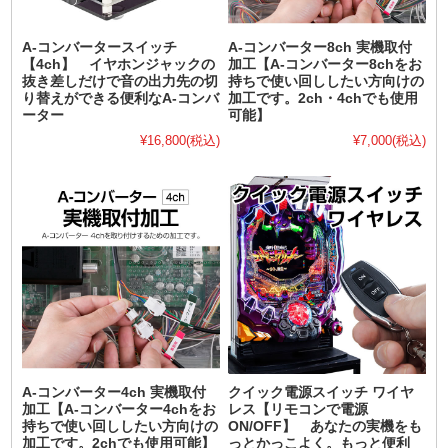
A-コンバータースイッチ
A-コンバーター8ch 実機取付
【4ch】 イヤホンジャックの
加工【A-コンバーター8chをお
抜き差しだけで音の出力先の切
持ちで使い回ししたい方向けの
り替えができる便利なA-コンバ
加工です。2ch・4chでも使用
ーター
可能】
¥16,800
(税込)
¥7,000
(税込)
A-コンバーター4ch 実機取付
クイック電源スイッチ ワイヤ
加工【A-コンバーター4chをお
レス【リモコンで電源
持ちで使い回ししたい方向けの
ON/OFF】 あなたの実機をも
加工です。2chでも使用可能】
っとかっこよく。もっと便利