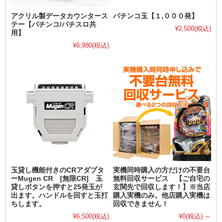
アクリル製データカウンタース
パチンコ玉【１,０００発】
テー【パチンコ/パチスロ共
¥2,500
(税込)
用】
¥6,980
(税込)
玉貸し機能付きのCRアダプタ
実機同時購入の方だけの不要台
ーMugen CR [無限CR] 玉
無料回収サービス 【ご自宅の
貸しボタンを押すと25発玉が
玄関先で回収します！】※当店
出ます。ハンドルを回すと玉打
購入実機のみ。他店購入実機は
ちします。
回収できません！
¥6,500
(税込)
¥0
(税込)
～