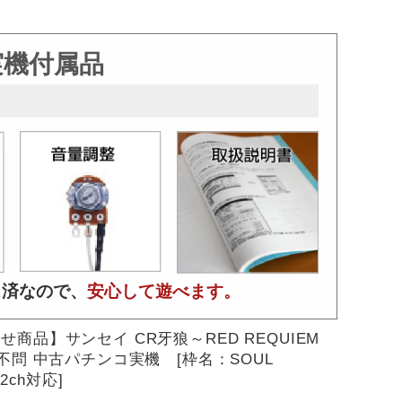
実機付属品
ス済なので、
安心して遊べます。
せ商品】サンセイ CR牙狼～RED REQUIEM
色不問 中古パチンコ実機 [枠名：SOUL
[2ch対応]