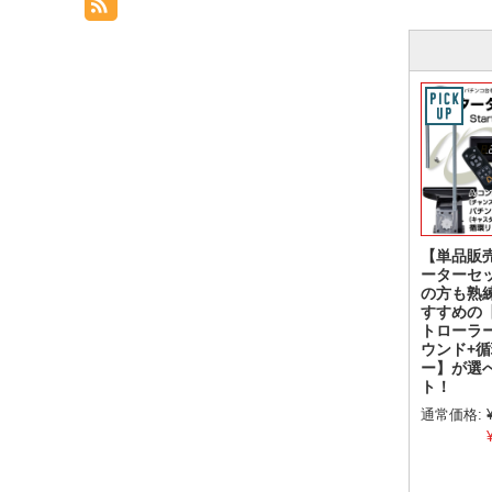
【単品販
ーターセ
の方も熟
すすめの
トローラ
ウンド+
ー】が選
ト！
通常価格: