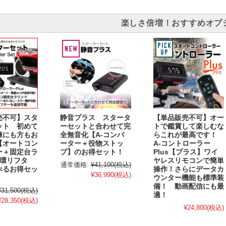
楽しさ倍増！おすすめオプ
売不可】スタ
静音プラス スタータ
【単品販売不可】オー
ット 初めて
ーセットと合わせて完
トで鑑賞して楽しむな
練にも方もお
全無音化【A-コンバ
らこれが最高です！
【オートコン
ーター＋役物ストッ
A-コントローラー
ー＋固定台ラ
プ】のお得セット！
Plus【プラス】ワイ
循環リフタ
ヤレスリモコンで簡単
通常価格:
¥41,100
(税込)
べるお得セッ
操作！さらにデータカ
¥36,990
(税込)
ウンター機能も標準装
備！ 動画配信にも最
¥31,500
(税込)
適！
¥28,350
(税込)
¥24,800
(税込)