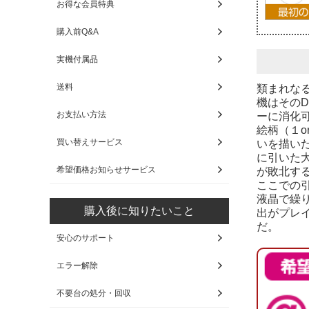
お得な会員特典
購入前Q&A
実機付属品
送料
類まれな
機はそのD
お支払い方法
ーに消化可
絵柄（１o
買い替えサービス
いを描いた
に引いた
希望価格お知らせサービス
が敗北す
ここでの
液晶で繰り
購入後に知りたいこと
出がプレ
だ。
安心のサポート
エラー解除
不要台の処分・回収