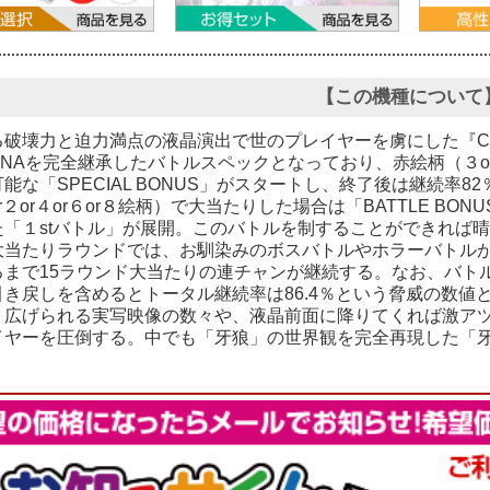
【この機種について
る破壊力と迫力満点の液晶演出で世のプレイヤーを虜にした『C
NAを完全継承したバトルスペックとなっており、赤絵柄（３o
能な「SPECIAL BONUS」がスタートし、終了後は継続率
r２or４or６or８絵柄）で大当たりした場合は「BATTLE B
「１stバトル」が展開。このバトルを制することができれば晴
大当たりラウンドでは、お馴染みのボスバトルやホラーバトルが
るまで15ラウンド大当たりの連チャンが継続する。なお、バト
引き戻しを含めるとトータル継続率は86.4％という脅威の数
広げられる実写映像の数々や、液晶前面に降りてくれば激アツの
イヤーを圧倒する。中でも「牙狼」の世界観を完全再現した「