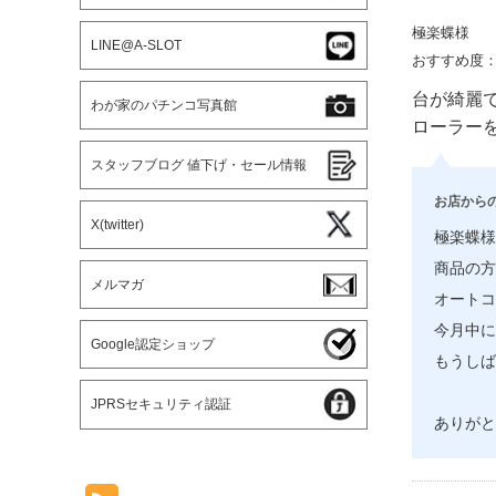
極楽蝶様
LINE@A-SLOT
おすすめ度
台が綺麗
わが家のパチンコ写真館
ローラー
スタッフブログ 値下げ・セール情報
お店から
X(twitter)
極楽蝶様
商品の方
メルマガ
オートコ
今月中に
Google認定ショップ
もうしば
JPRSセキュリティ認証
ありがと