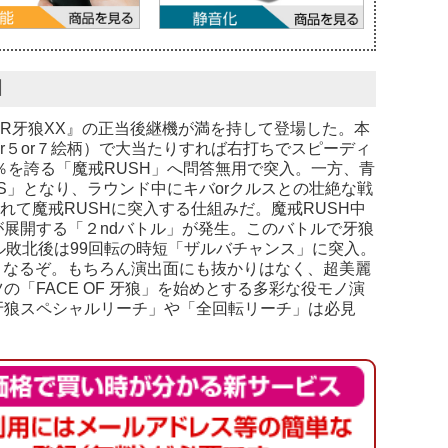
】
R牙狼XX』の正当後継機が満を持して登場した。本
r５or７絵柄）で大当たりすれば右打ちでスピーディ
82％を誇る「魔戒RUSH」へ問答無用で突入。一方、青
ONUS」となり、ラウンド中にキバorクルスとの壮絶な戦
れて魔戒RUSHに突入する仕組みだ。魔戒RUSH中
展開する「２ndバトル」が発生。このバトルで牙狼
ル敗北後は99回転の時短「ザルバチャンス」に突入。
値となるぞ。もちろん演出面にも抜かりはなく、超美麗
「FACE OF 牙狼」を始めとする多彩な役モノ演
牙狼スペシャルリーチ」や「全回転リーチ」は必見