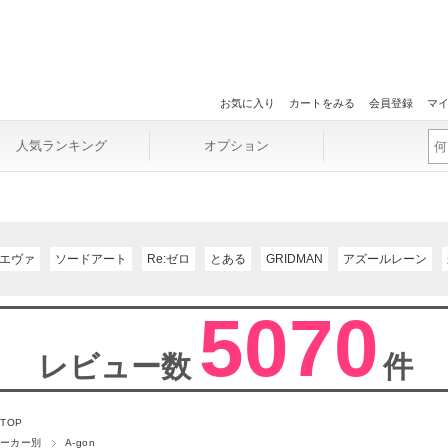
お気に入り
カートをみる
会員登録
マ
人気ランキング
オプション
エヴァ
ソードアート
Re:ゼロ
とある
GRIDMAN
アズールレーン
5070
レビュー数
件
 TOP
ーカー別
A-gon