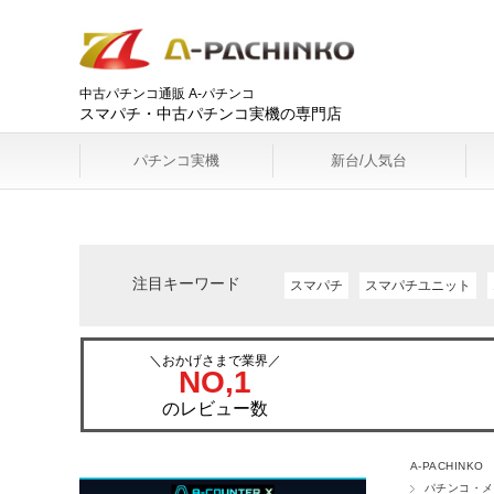
中古パチンコ通販 A-パチンコ
スマパチ・中古パチンコ実機の専門店
パチンコ実機
新台/人気台
注目キーワード
スマパチ
スマパチユニット
＼おかげさまで業界／
NO,1
のレビュー数
A-PACHINKO
パチンコ・メ