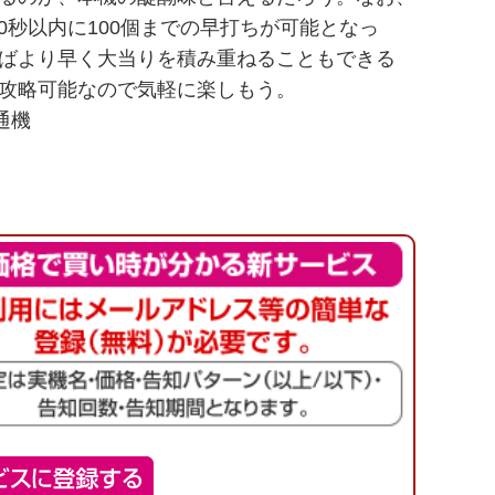
0秒以内に100個までの早打ちが可能となっ
ばより早く大当りを積み重ねることもできる
攻略可能なので気軽に楽しもう。
通機