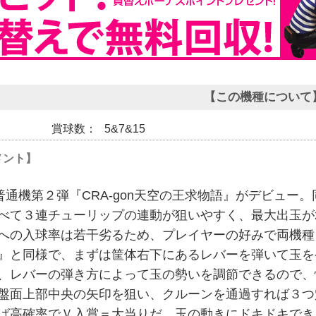
【この機種について
賞球数
5&7&15
メント】
nの普通機第２弾『CRA-gon天空の王求物語』がデビュー
べて３連チューリップの連動が狙いやすく、最大出玉が
への入球率は若干劣るため、プレイヤーの好みで両機種を
』と同様で、まずは筐体右下にあるレバーを弾いて玉を
、レバーの弾き方によって玉の勢いを調節できるので、
盤面上部中央の矢印を狙い、クルーンを通過すれば３つ
ば高確率でＶ入賞＝大当りだ。玉の動きにドキドキでき