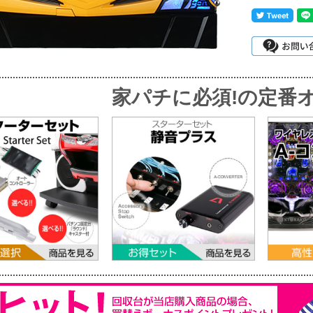
家パチに必須!
の定番オ