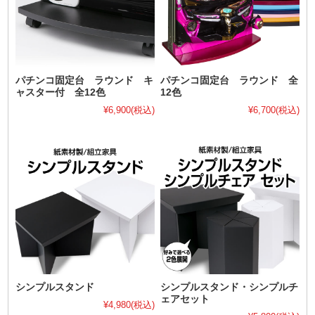
パチンコ固定台 ラウンド キ
パチンコ固定台 ラウンド 全
ャスター付 全12色
12色
¥6,900
(税込)
¥6,700
(税込)
シンプルスタンド
シンプルスタンド・シンプルチ
ェアセット
¥4,980
(税込)