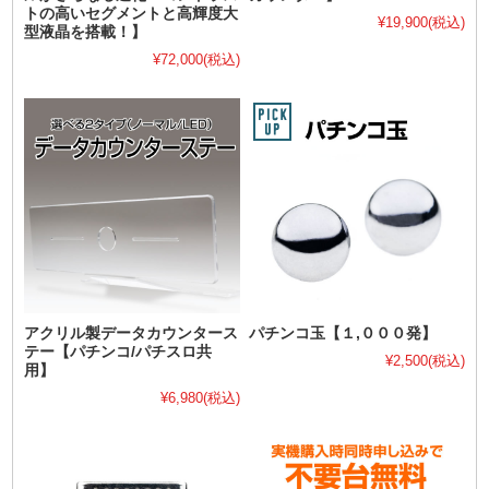
トの高いセグメントと高輝度大
¥19,900
(税込)
型液晶を搭載！】
¥72,000
(税込)
アクリル製データカウンタース
パチンコ玉【１,０００発】
テー【パチンコ/パチスロ共
¥2,500
(税込)
用】
¥6,980
(税込)