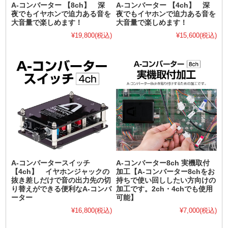
A-コンバーター 【8ch】 深
A-コンバーター 【4ch】 深
夜でもイヤホンで迫力ある音を
夜でもイヤホンで迫力ある音を
大音量で楽しめます！
大音量で楽しめます！
¥19,800
(税込)
¥15,600
(税込)
A-コンバータースイッチ
A-コンバーター8ch 実機取付
【4ch】 イヤホンジャックの
加工【A-コンバーター8chをお
抜き差しだけで音の出力先の切
持ちで使い回ししたい方向けの
り替えができる便利なA-コンバ
加工です。2ch・4chでも使用
ーター
可能】
¥16,800
(税込)
¥7,000
(税込)