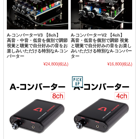
A-コンバーターV3 【8ch】
A-コンバーターV2 【4ch】
高音・中音・低音を個別で調節
高音・低音を個別で調節 視覚
視覚と聴覚で自分好みの音をお
と聴覚で自分好みの音をお楽し
楽しみいただける特別なA-コン
みいただける特別なA-コンバー
バーター
ター
¥24,800
(税込)
¥16,800
(税込)