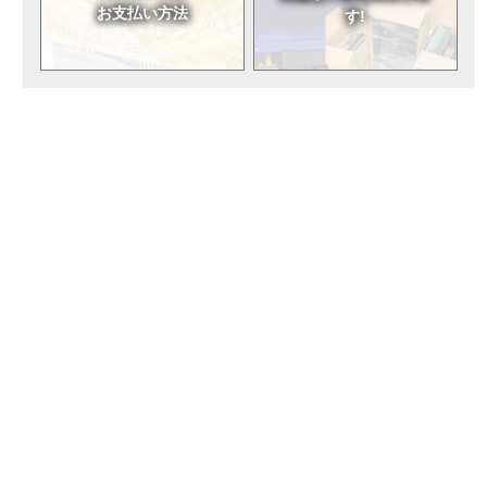
お支払い方法
す!