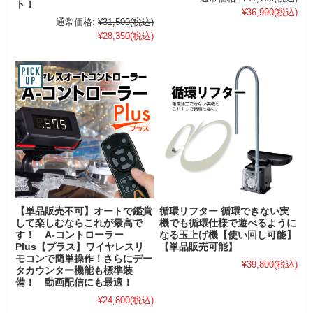
ト！
¥36,990
(税込)
通常価格:
¥31,500
(税込)
¥28,350
(税込)
【単品販売不可】オートで鑑賞
循環リフター 循環できない実
して楽しむならこれが最高で
機でも循環仕様で遊べるように
す！ A-コントローラー
なる玉上げ機【使い回し可能】
Plus【プラス】ワイヤレスリ
【単品販売可能】
モコンで簡単操作！さらにデー
¥39,800
(税込)
タカウンター機能も標準装
備！ 動画配信にも最適！
¥24,800
(税込)