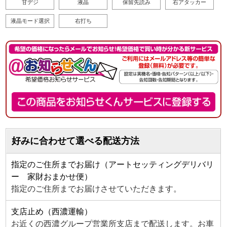
甘デジ
液晶
保留先読み
右アタッカー
液晶モード選択
右打ち
好みに合わせて選べる配送方法
指定のご住所までお届け（アートセッティングデリバリ
ー 家財おまかせ便）
指定のご住所までお届けさせていただきます。
支店止め（西濃運輸）
お近くの西濃グループ営業所支店まで配送します。お車