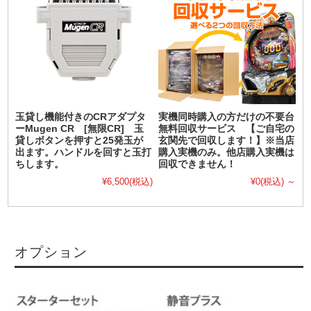
玉貸し機能付きのCRアダプタ
実機同時購入の方だけの不要台
ーMugen CR [無限CR] 玉
無料回収サービス 【ご自宅の
貸しボタンを押すと25発玉が
玄関先で回収します！】※当店
出ます。ハンドルを回すと玉打
購入実機のみ。他店購入実機は
ちします。
回収できません！
¥6,500
(税込)
¥0
(税込)
～
オプション