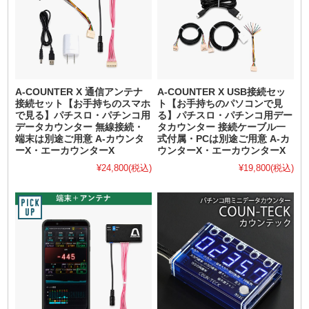
A-COUNTER X 通信アンテナ
A-COUNTER X USB接続セッ
接続セット【お手持ちのスマホ
ト【お手持ちのパソコンで見
で見る】パチスロ・パチンコ用
る】パチスロ・パチンコ用デー
データカウンター 無線接続・
タカウンター 接続ケーブル一
端末は別途ご用意 A-カウンタ
式付属・PCは別途ご用意 A-カ
ーX・エーカウンターX
ウンターX・エーカウンターX
¥24,800
(税込)
¥19,800
(税込)