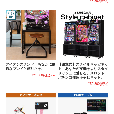
¥5,800
(税込)
アイアンスタンド あなたに快
【組立式】スタイルキャビネッ
適なプレイと便利さを。
ト あなたの実機をよりスタイ
リッシュに魅せる。スロット・
¥24,800
(税込)
～
パチンコ兼用キャビネット。
¥59,800
(税込)