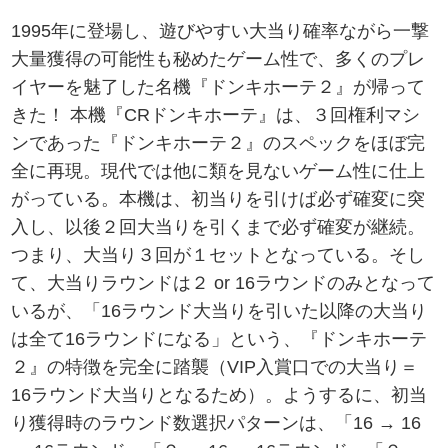
1995年に登場し、遊びやすい大当り確率ながら一撃
大量獲得の可能性も秘めたゲーム性で、多くのプレ
イヤーを魅了した名機『ドンキホーテ２』が帰って
きた！ 本機『CRドンキホーテ』は、３回権利マシ
ンであった『ドンキホーテ２』のスペックをほぼ完
全に再現。現代では他に類を見ないゲーム性に仕上
がっている。本機は、初当りを引けば必ず確変に突
入し、以後２回大当りを引くまで必ず確変が継続。
つまり、大当り３回が１セットとなっている。そし
て、大当りラウンドは２ or 16ラウンドのみとなって
いるが、「16ラウンド大当りを引いた以降の大当り
は全て16ラウンドになる」という、『ドンキホーテ
２』の特徴を完全に踏襲（VIP入賞口での大当り＝
16ラウンド大当りとなるため）。ようするに、初当
り獲得時のラウンド数選択パターンは、「16 → 16