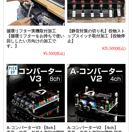
循環リフター実機取付加工
【静音対策の切り札】役物スト
【循環リフターをお持ちで使い
ップスイッチ取付加工【役物停
回ししたい方向けの加工で
止】
す。】
¥25,500
(税込)
¥5,500
(税込)
A-コンバーターV3 【8ch】
A-コンバーターV2 【4ch】