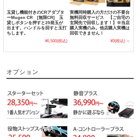
玉貸し機能付きのCRアダプタ
実機同時購入の方だけの不要台
ーMugen CR [無限CR] 玉
無料回収サービス 【ご自宅の
貸しボタンを押すと25発玉が
玄関先で回収します！】※当店
出ます。ハンドルを回すと玉打
購入実機のみ。他店購入実機は
ちします。
回収できません！
¥6,500
(税込)
¥0
(税込)
～
オプション