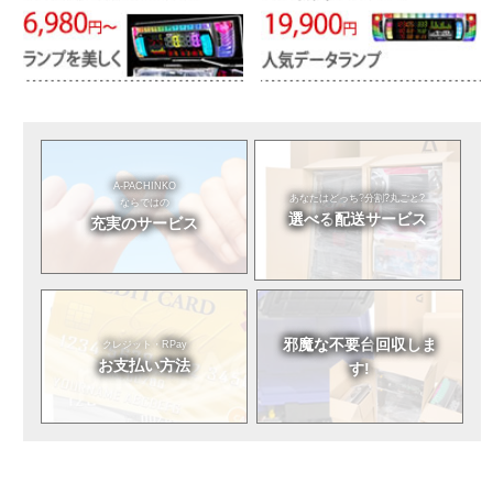
A-PACHINKO
あなたはどっち?
分割?丸ごと?
ならではの
選べる
配送サービス
充実のサービス
邪魔な不要台
回収しま
クレジット・RPay
お支払い方法
す!