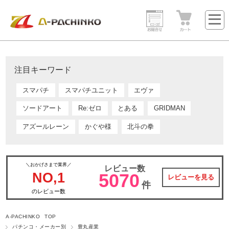
注目キーワード
スマパチ
スマパチユニット
エヴァ
ソードアート
Re:ゼロ
とある
GRIDMAN
アズールレーン
かぐや様
北斗の拳
＼おかげさまで業界／
レビュー数
NO,1
5070
レビューを見る
件
のレビュー数
A-PACHINKO TOP
パチンコ・メーカー別
豊丸産業