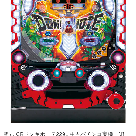
豊丸 CRドンキホーテ229L 中古パチンコ実機 [枠