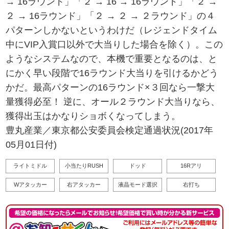
→ 16ラウンド」「２ → 16 → 16ラウンド」「２ →
２ → 16ラウンド」「２ → ２ → ２ラウンド」の４
パターンしかないというわけだ（レジェンドタイム
中にVIP入賞口以外で大当りした場合を除く）。この
ようなシステムなので、本機で重要となるのは、と
にかく早い段階で16ラウンド大当りを引けるかどう
かだ。最高パターンの16ラウンド×３回なら一撃大
量獲得必至！ 逆に、オール２ラウンド大当りなら、
獲得出玉はかなりショボくなってしまう。
豊丸産業／東京都公安委員会検定通過状況(2017年
05月01日付)
ライトミドル
小当たりRUSH
ドッド
16Rアリ
Wアタッカー
右アタッカー
液晶モード選択
右打ち