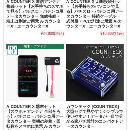
A-COUNTER X 通信アンテナ
A-COUNTER X USB接続セッ
接続セット【お手持ちのスマホ
ト【お手持ちのパソコンで見
で見る】パチスロ・パチンコ用
る】パチスロ・パチンコ用デー
データカウンター 無線接続・
タカウンター 接続ケーブル一
端末は別途ご用意 A-カウンタ
式付属・PCは別途ご用意 A-カ
ーX・エーカウンターX
ウンターX・エーカウンターX
¥24,800
(税込)
¥19,800
(税込)
A-COUNTER X 端末セット
カウンテック [COUN-TECK]
【スマホ＋アンテナ 全部そろ
大型セグで見やすくシンプルで
う】パチスロ・パチンコ用デー
使いやすい！データが一目で分
タカウンター 実機の差枚・回
かる家パチ設計のコンパクトデ
転数をスマホに表示 A-カウン
ータカウンター