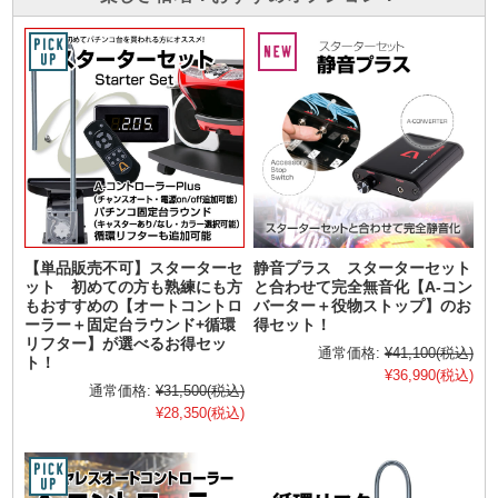
【単品販売不可】スターターセ
静音プラス スターターセット
ット 初めての方も熟練にも方
と合わせて完全無音化【A-コン
もおすすめの【オートコントロ
バーター＋役物ストップ】のお
ーラー＋固定台ラウンド+循環
得セット！
リフター】が選べるお得セッ
通常価格:
¥41,100
(税込)
ト！
¥36,990
(税込)
通常価格:
¥31,500
(税込)
¥28,350
(税込)