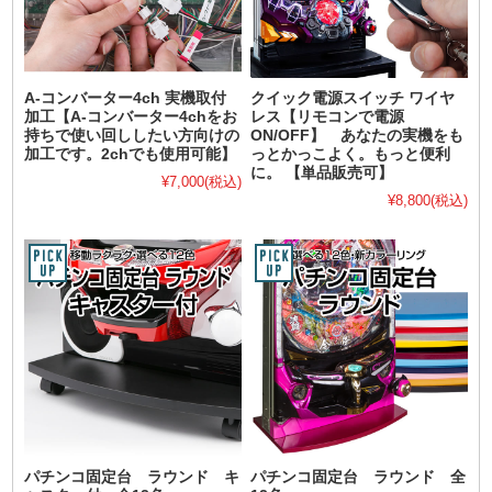
A-コンバーター4ch 実機取付
クイック電源スイッチ ワイヤ
加工【A-コンバーター4chをお
レス【リモコンで電源
持ちで使い回ししたい方向けの
ON/OFF】 あなたの実機をも
加工です。2chでも使用可能】
っとかっこよく。もっと便利
に。 【単品販売可】
¥7,000
(税込)
¥8,800
(税込)
パチンコ固定台 ラウンド キ
パチンコ固定台 ラウンド 全