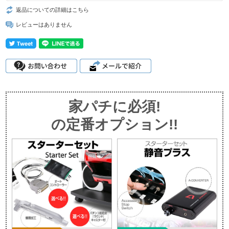
返品についての詳細はこちら
レビューはありません
家パチに必須!
の定番オプション!!