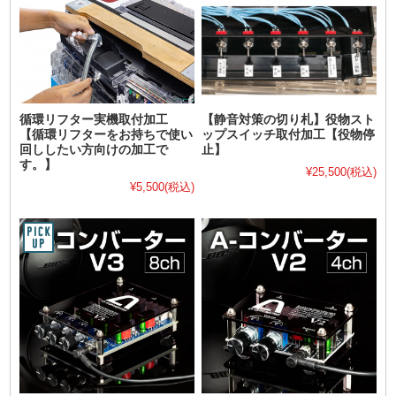
循環リフター実機取付加工
【静音対策の切り札】役物スト
【循環リフターをお持ちで使い
ップスイッチ取付加工【役物停
回ししたい方向けの加工で
止】
す。】
¥25,500
(税込)
¥5,500
(税込)