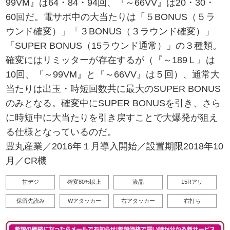
99VM』は64・84・94回、『～66VV』は20・30・
60回だ。電サポ中の大当たりは「５BONUS（５ラ
ウンド確変）」「３BONUS（３ラウンド確変）」
「SUPER BONUS（15ラウンド通常）」の３種類。
確変にはリミッターが存在するが（『～189Ｌ』は
10回、『～99VM』と『～66VV』は５回）、通常大
当たりは出玉・時短回数共に最大のSUPER BONUS
のみとなる。確変中にSUPER BONUSを引き、さら
に時短中に大当たりを引き戻すことで大爆発が狙え
る仕様となっているのだ。
豊丸産業／2016年１月導入開始／設置期限2018年10
月／CR機
甘デジ
確変80%以上
液晶
15Rアリ
保留先読み
Wアタッカー
右アタッカー
右打ち