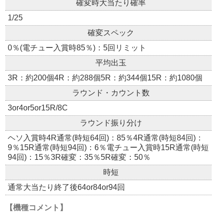
確変時大当たり確率
1/25
確変スペック
0％(電チュー入賞時85％)：5回リミット
平均出玉
3R：約200個4R：約288個5R：約344個15R：約1080個
ラウンド・カウント数
3or4or5or15R/8C
ラウンド振り分け
ヘソ入賞時4R通常(時短64回)：85％4R通常(時短84回)：
9％15R通常(時短94回)：6％電チュー入賞時15R通常(時短
94回)：15％3R確変：35％5R確変：50％
時短
通常大当たり終了後64or84or94回
【機種コメント】