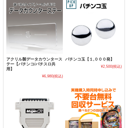
アクリル製データカウンタース
パチンコ玉【１,０００発】
テー【パチンコ/パチスロ共
¥2,500
(税込)
用】
¥6,980
(税込)