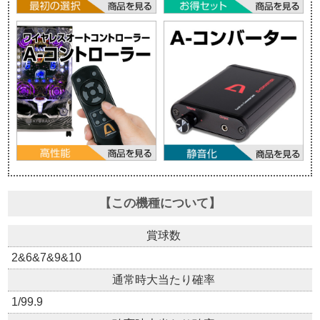
【この機種について】
賞球数
2&6&7&9&10
通常時大当たり確率
1/99.9