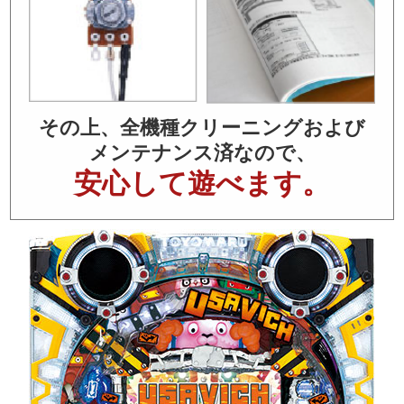
その上、全機種クリーニングおよび
メンテナンス済なので、
安心して遊べます。