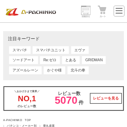
注目キーワード
スマパチ
スマパチユニット
エヴァ
ソードアート
Re:ゼロ
とある
GRIDMAN
アズールレーン
かぐや様
北斗の拳
＼おかげさまで業界／
レビュー数
NO,1
5070
レビューを見る
件
のレビュー数
A-PACHINKO TOP
パチンコ・メーカー別
豊丸産業