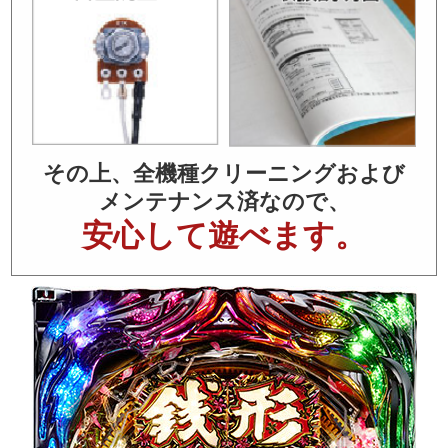
その上、全機種クリーニングおよび
メンテナンス済なので、
安心して遊べます。