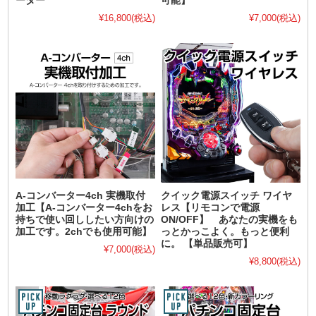
ーター
可能】
¥16,800
(税込)
¥7,000
(税込)
A-コンバーター4ch 実機取付
クイック電源スイッチ ワイヤ
加工【A-コンバーター4chをお
レス【リモコンで電源
持ちで使い回ししたい方向けの
ON/OFF】 あなたの実機をも
加工です。2chでも使用可能】
っとかっこよく。もっと便利
に。 【単品販売可】
¥7,000
(税込)
¥8,800
(税込)