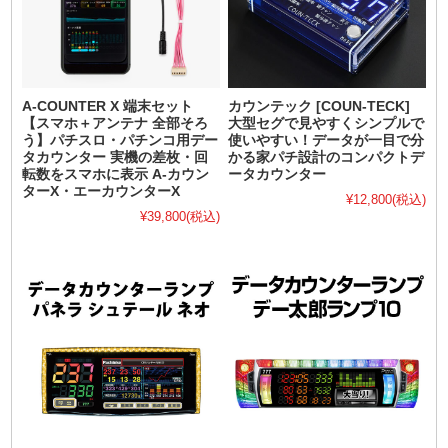
A-COUNTER X 端末セット
カウンテック [COUN-TECK]
【スマホ＋アンテナ 全部そろ
大型セグで見やすくシンプルで
う】パチスロ・パチンコ用デー
使いやすい！データが一目で分
タカウンター 実機の差枚・回
かる家パチ設計のコンパクトデ
転数をスマホに表示 A-カウン
ータカウンター
ターX・エーカウンターX
¥12,800
(税込)
¥39,800
(税込)