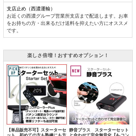
支店止め（西濃運輸）
お近くの西濃グループ営業所支店まで配送します。お車
をお持ちの方・出来るだけ送料を抑えたい方にオススメ
です。
楽しさ倍増！おすすめオプション！
【単品販売不可】スターターセ
静音プラス スターターセット
ット 初めての方も熟練にも方
と合わせて完全無音化【A-コン