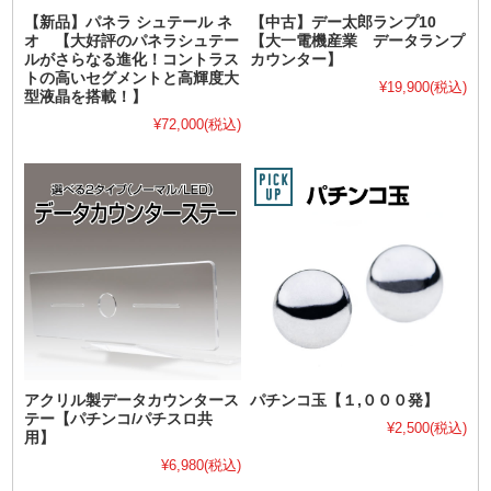
【新品】パネラ シュテール ネ
【中古】デー太郎ランプ10
オ 【大好評のパネラシュテー
【大一電機産業 データランプ
ルがさらなる進化！コントラス
カウンター】
トの高いセグメントと高輝度大
¥19,900
(税込)
型液晶を搭載！】
¥72,000
(税込)
アクリル製データカウンタース
パチンコ玉【１,０００発】
テー【パチンコ/パチスロ共
¥2,500
(税込)
用】
¥6,980
(税込)