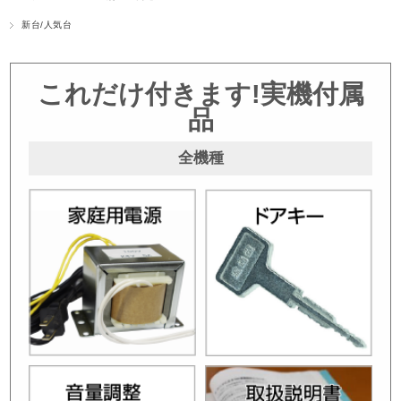
新台/人気台
これだけ付きます!実機付属
品
全機種