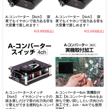
A-コンバーター 【8ch】 深
A-コンバーター 【4ch】 深
夜でもイヤホンで迫力ある音を
夜でもイヤホンで迫力ある音を
大音量で楽しめます！
大音量で楽しめます！
¥19,800
(税込)
¥15,600
(税込)
A-コンバータースイッチ
A-コンバーター8ch 実機取付
【4ch】 イヤホンジャックの
加工【A-コンバーター8chをお
抜き差しだけで音の出力先の切
持ちで使い回ししたい方向けの
り替えができる便利なA-コンバ
加工です。2ch・4chでも使用