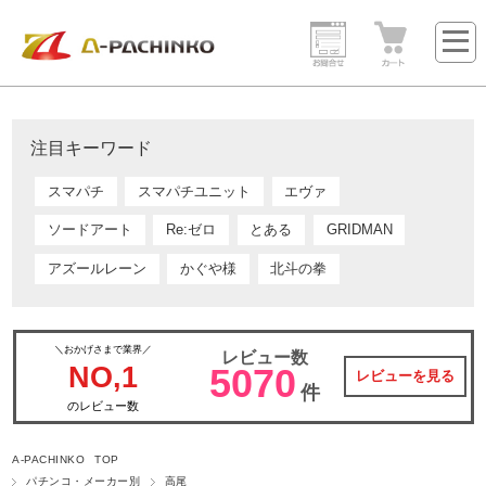
注目キーワード
スマパチ
スマパチユニット
エヴァ
ソードアート
Re:ゼロ
とある
GRIDMAN
アズールレーン
かぐや様
北斗の拳
＼おかげさまで業界／
レビュー数
NO,1
5070
レビューを見る
件
のレビュー数
A-PACHINKO TOP
パチンコ・メーカー別
高尾