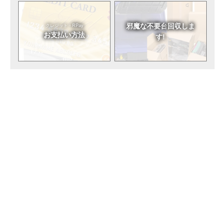
邪魔な不要台
回収しま
クレジット・RPay
お支払い方法
す!