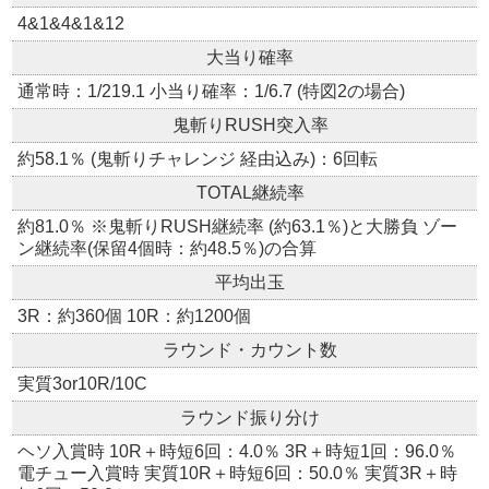
4&1&4&1&12
大当り確率
通常時：1/219.1 小当り確率：1/6.7 (特図2の場合)
鬼斬りRUSH突入率
約58.1％ (鬼斬りチャレンジ 経由込み)：6回転
TOTAL継続率
約81.0％ ※鬼斬りRUSH継続率 (約63.1％)と大勝負 ゾー
ン継続率(保留4個時：約48.5％)の合算
平均出玉
3R：約360個 10R：約1200個
ラウンド・カウント数
実質3or10R/10C
ラウンド振り分け
ヘソ入賞時 10R＋時短6回：4.0％ 3R＋時短1回：96.0％
電チュー入賞時 実質10R＋時短6回：50.0％ 実質3R＋時