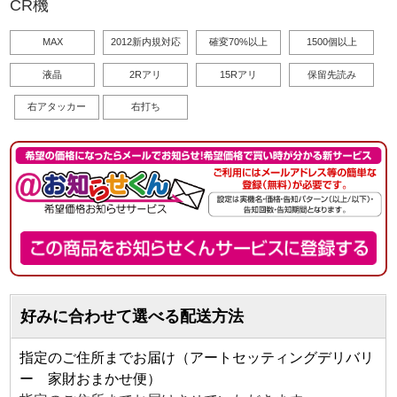
CR機
MAX
2012新内規対応
確変70%以上
1500個以上
液晶
2Rアリ
15Rアリ
保留先読み
右アタッカー
右打ち
好みに合わせて選べる配送方法
指定のご住所までお届け（アートセッティングデリバリ
ー 家財おまかせ便）