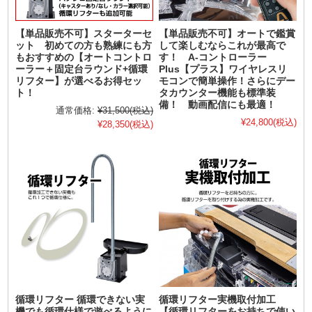
【単品販売不可】スターターセ
【単品販売不可】オートで鑑賞
ット 初めての方も熟練にも方
して楽しむならこれが最高で
もおすすめの【オートコントロ
す！ A-コントローラー
ーラー＋固定台ラウンド+循環
Plus【プラス】ワイヤレスリ
リフター】が選べるお得セッ
モコンで簡単操作！さらにデー
ト！
タカウンター機能も標準装
備！ 動画配信にも最適！
通常価格:
¥31,500
(税込)
¥24,800
(税込)
¥28,350
(税込)
循環リフター 循環できない実
循環リフター実機取付加工
機でも循環仕様で遊べるように
【循環リフターをお持ちで使い