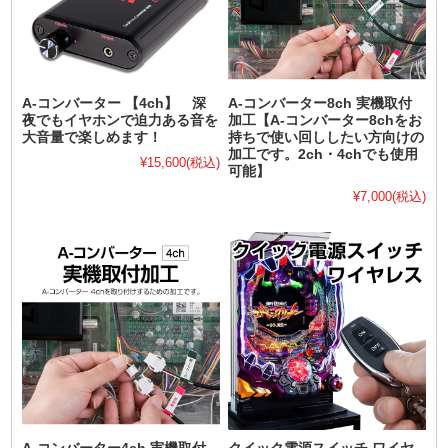
A-コンバーター 【4ch】 深
A-コンバーター8ch 実機取付
夜でもイヤホンで迫力ある音を
加工【A-コンバーター8chをお
大音量で楽しめます！
持ちで使い回ししたい方向けの
加工です。2ch・4chでも使用
¥15,600
(税込)
可能】
¥7,000
(税込)