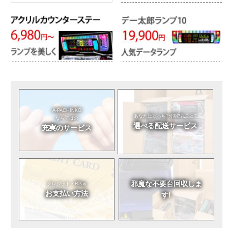
A-PACHINKO
あなたはどっち?
分割?丸ごと?
ならではの
選べる
配送サービス
充実のサービス
邪魔な不要台
回収しま
クレジット・RPay
お支払い方法
す!