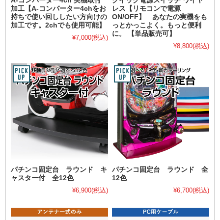
A-コンバーター4ch 実機取付
クイック電源スイッチ ワイヤ
加工【A-コンバーター4chをお
レス【リモコンで電源
持ちで使い回ししたい方向けの
ON/OFF】 あなたの実機をも
加工です。2chでも使用可能】
っとかっこよく。もっと便利
に。 【単品販売可】
¥7,000
(税込)
¥8,800
(税込)
パチンコ固定台 ラウンド キ
パチンコ固定台 ラウンド 全
ャスター付 全12色
12色
¥6,900
(税込)
¥6,700
(税込)