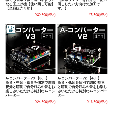
なる玉上げ機【使い回し可能】
回ししたい方向けの加工で
【単品販売可能】
す。】
¥39,800
(税込)
¥5,500
(税込)
A-コンバーターV3 【8ch】
A-コンバーターV2 【4ch】
高音・中音・低音を個別で調節
高音・低音を個別で調節 視覚
視覚と聴覚で自分好みの音をお
と聴覚で自分好みの音をお楽し
楽しみいただける特別なA-コン
みいただける特別なA-コンバー
バーター
ター
¥24,800
(税込)
¥16,800
(税込)