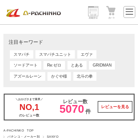
注目キーワード
スマパチ
スマパチユニット
エヴァ
ソードアート
Re:ゼロ
とある
GRIDMAN
アズールレーン
かぐや様
北斗の拳
＼おかげさまで業界／
レビュー数
NO,1
5070
レビューを見る
件
のレビュー数
A-PACHINKO TOP
パチンコ・メーカー別
SANYO